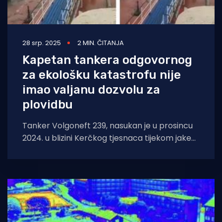
28 srp. 2025
2 MIN. ČITANJA
Kapetan tankera odgovornog
za ekološku katastrofu nije
imao valjanu dozvolu za
plovidbu
Tanker Volgoneft 239, nasukan je u prosincu
2024. u blizini Kerčkog tjesnaca tijekom jake
zimske oluje. Istovremeno, tanker Volgoneft
212