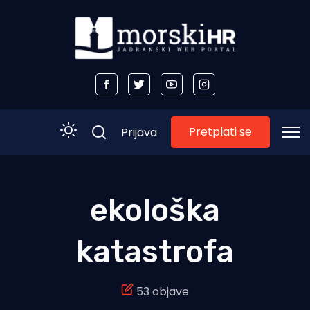
Pretplati se
Prijava
Početna
ekološka
Morski plus
katastrofa
Morski TV
Obala
53 objave
Otoci