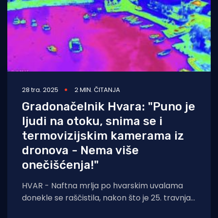
28 tra. 2025
2 MIN. ČITANJA
Gradonačelnik Hvara: "Puno je
ljudi na otoku, snima se i
termovizijskim kamerama iz
dronova - Nema više
onečišćenja!"
HVAR - Naftna mrlja po hvarskim uvalama
donekle se raščistila, nakon što je 25. travnja
iscurilo više od 15 tona goriva