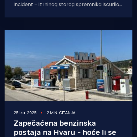
incident – iz Ininog starog spremnika iscurilo
je čak 17 tona goriva u
25 tra. 2025
2 MIN. ČITANJA
Zapečaćena benzinska
postaja na Hvaru - hoće li se