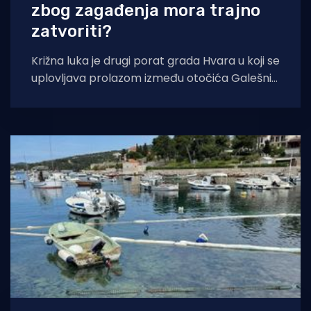
zbog zagađenja mora trajno
zatvoriti?
Križna luka je drugi porat grada Hvara u koji se
uplovljava prolazom između otočića Galešnik
i hvarske obale. Brojni upravo