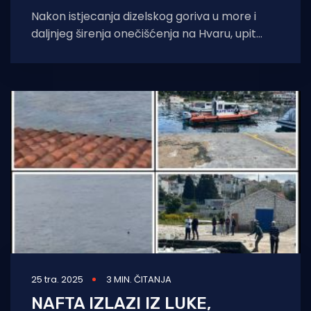
Nakon istjecanja dizelskog goriva u more i
daljnjeg širenja onečišćenja na Hvaru, upit
smo poslali u INU. Stigao je njihov
25 tra. 2025
3 MIN. ČITANJA
NAFTA IZLAZI IZ LUKE,