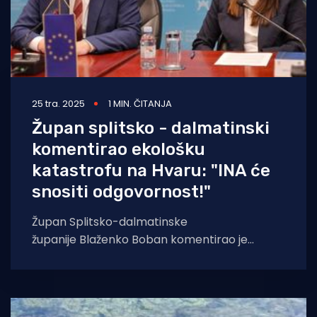
25 tra. 2025
1 MIN. ČITANJA
Župan splitsko - dalmatinski
komentirao ekološku
katastrofu na Hvaru: "INA će
snositi odgovornost!"
Župan Splitsko-dalmatinske
županije Blaženko Boban komentirao je
ekološku katastrofu na Hvaru. - Sve službe su
već tamo. Ali, moram reći