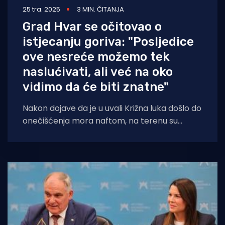
25 tra. 2025
3 MIN. ČITANJA
Grad Hvar se očitovao o
istjecanju goriva: "Posljedice
ove nesreće možemo tek
naslućivati, ali već na oko
vidimo da će biti znatne"
Nakon dojave da je u uvali Križna luka došlo do
onečišćenja mora naftom, na terenu su
djelatnici PP Hvar i