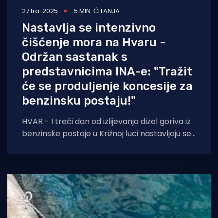
27 tra. 2025
5 MIN. ČITANJA
Nastavlja se intenzivno
čišćenje mora na Hvaru -
Održan sastanak s
predstavnicima INA-e: "Tražit
će se produljenje koncesije za
benzinsku postaju!"
HVAR - I treći dan od izlijevanja dizel goriva iz
benzinske postaje u Križnoj luci nastavljaju se
aktivnosti na sanaciji posljedica