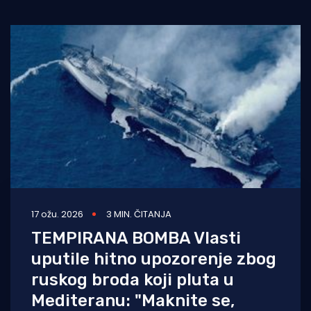
Turizam i nautika
Pomorstvo
Ribolov
Ekologija
Tradicija i kultura
17 ožu. 2026
3 MIN. ČITANJA
TEMPIRANA BOMBA Vlasti
uputile hitno upozorenje zbog
ruskog broda koji pluta u
Mediteranu: "Maknite se,