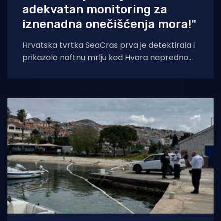
adekvatan monitoring za
iznenadna onečišćenja mora!"
Hrvatska tvrtka SeaCras prva je detektirala i
prikazala naftnu mrlju kod Hvara naprednom
AI satelitskom tehnologijom. "More nema
vremena