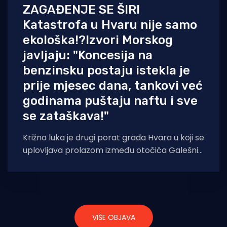
ZAGAĐENJE SE ŠIRI
Katastrofa u Hvaru nije samo
ekološka!?Izvori Morskog
javljaju: "Koncesija na
benzinsku postaju istekla je
prije mjesec dana, tankovi već
godinama puštaju naftu i sve
se zataškava!"
Križna luka je drugi porat grada Hvara u koji se
uplovljava prolazom između otočića Galešnik
i hvarske obale. Je li
VIŠE OBJAVA