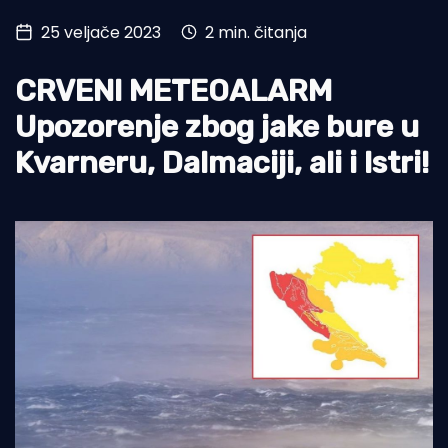
25 veljače 2023
2 min. čitanja
Turizam i nautika
Pomorstvo
CRVENI METEOALARM
Ribolov
Upozorenje zbog jake bure u
Kvarneru, Dalmaciji, ali i Istri!
Ekologija
Tradicija i kultura