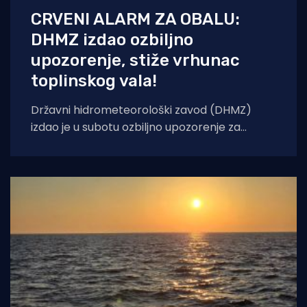
CRVENI ALARM ZA OBALU:
DHMZ izdao ozbiljno
upozorenje, stiže vrhunac
toplinskog vala!
Državni hidrometeorološki zavod (DHMZ)
izdao je u subotu ozbiljno upozorenje za
nadolazeće dane. Od nedjelje, 9. kolovoza, pa
sve do