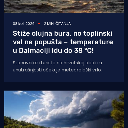
08 kol. 2026
2 MIN. ČITANJA
Stiže olujna bura, no toplinski
val ne popušta – temperature
u Dalmaciji idu do 38 °C!
Stanovnike i turiste na hrvatskoj obali i u
unutrašnjosti očekuje meteorološki vrlo
dinamičan dan. Dok se sjeverni Jadran
priprema za