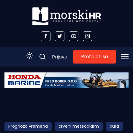
Pretplati se
Prijava
Početna
Morski plus
Morski TV
Obala
Prognoza vremena
crveni meteoalarm
bura
Otoci