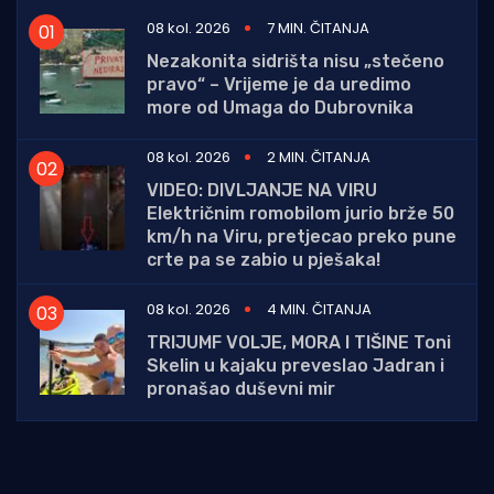
08 kol. 2026
7 MIN. ČITANJA
Nezakonita sidrišta nisu „stečeno
pravo“ – Vrijeme je da uredimo
more od Umaga do Dubrovnika
08 kol. 2026
2 MIN. ČITANJA
VIDEO: DIVLJANJE NA VIRU
Električnim romobilom jurio brže 50
km/h na Viru, pretjecao preko pune
crte pa se zabio u pješaka!
08 kol. 2026
4 MIN. ČITANJA
TRIJUMF VOLJE, MORA I TIŠINE Toni
Skelin u kajaku preveslao Jadran i
pronašao duševni mir