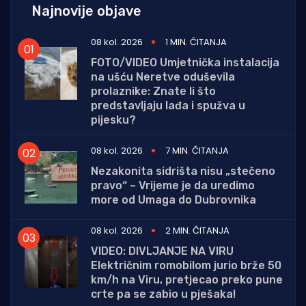
Najnovije objave
08 kol. 2026
1 MIN. ČITANJA
FOTO/VIDEO Umjetnička instalacija
na ušću Neretve oduševila
prolaznike: Znate li što
predstavljaju lađa i spužva u
pijesku?
08 kol. 2026
7 MIN. ČITANJA
Nezakonita sidrišta nisu „stečeno
pravo“ – Vrijeme je da uredimo
more od Umaga do Dubrovnika
08 kol. 2026
2 MIN. ČITANJA
VIDEO: DIVLJANJE NA VIRU
Električnim romobilom jurio brže 50
km/h na Viru, pretjecao preko pune
crte pa se zabio u pješaka!