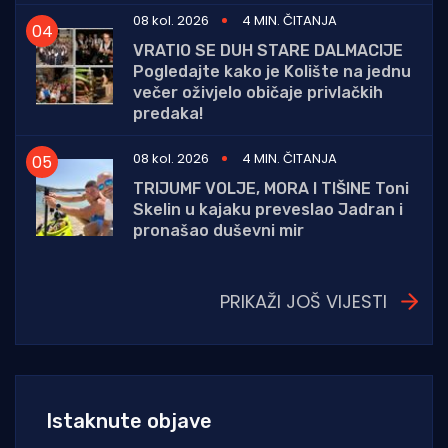
08 kol. 2026
4 MIN. ČITANJA
VRATIO SE DUH STARE DALMACIJE
Pogledajte kako je Kolište na jednu
večer oživjelo običaje privlačkih
predaka!
08 kol. 2026
4 MIN. ČITANJA
TRIJUMF VOLJE, MORA I TIŠINE Toni
Skelin u kajaku preveslao Jadran i
pronašao duševni mir
PRIKAŽI JOŠ VIJESTI
Istaknute objave