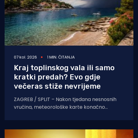
07 kol. 2026
1 MIN. ČITANJA
Kraj toplinskog vala ili samo
kratki predah? Evo gdje
večeras stiže nevrijeme
ZAGREB / SPLIT – Nakon tjedana nesnosnih
vrućina, meteorološke karte konačno
pokazuju znakove nestabilnosti. Pred nama je
dan obilježen izraženim vremenskim
kontrastima,