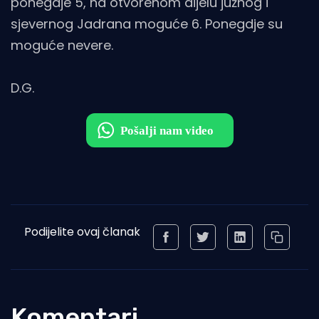
ponegdje 5, na otvorenom dijelu južnog i
sjevernog Jadrana moguće 6. Ponegdje su
moguće nevere.
D.G.
Podijelite ovaj članak
Komentari