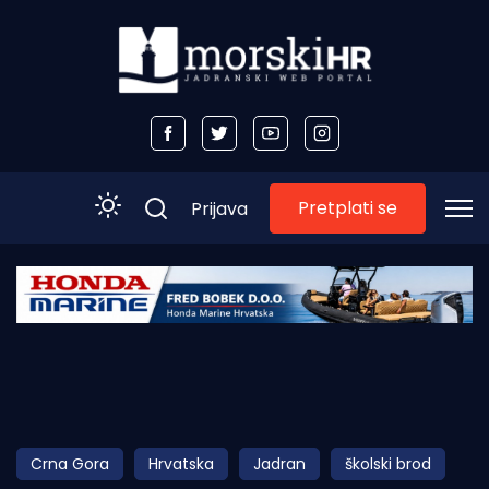
Pretplati se
Prijava
Početna
Morski plus
Morski TV
Obala
Crna Gora
Hrvatska
Jadran
školski brod
Otoci