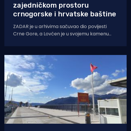
zajedničkom prostoru
crnogorske i hrvatske baštine
ZADAR je u arhivima sačuvao dio povijesti
Crne Gore, a Lovćen je u svojemu kamenu
sačuvao imena hrvatskih umjetnika,
arhitekata