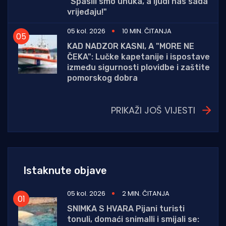
"Spasili smo unuka, a ljudi nas sada
vrijeđaju!"
05 kol. 2026
10 MIN. ČITANJA
KAD NADZOR KASNI, A "MORE NE
ČEKA": Lučke kapetanije i ispostave
između sigurnosti plovidbe i zaštite
pomorskog dobra
PRIKAŽI JOŠ VIJESTI
Istaknute objave
05 kol. 2026
2 MIN. ČITANJA
SNIMKA S HVARA Pijani turisti
tonuli, domaći snimalli i smijali se: