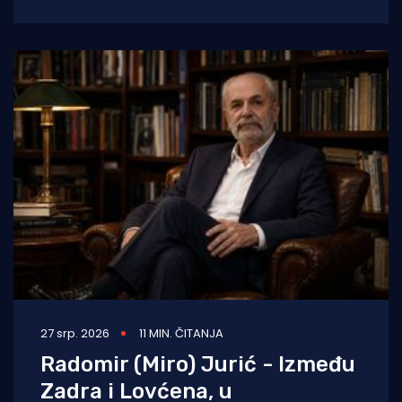
Karasovići, prema izvještaju Hrvatskog
autokluba, na izlaz iz Hrvatske
27 srp. 2026
11 MIN. ČITANJA
Radomir (Miro) Jurić - Između
Zadra i Lovćena, u