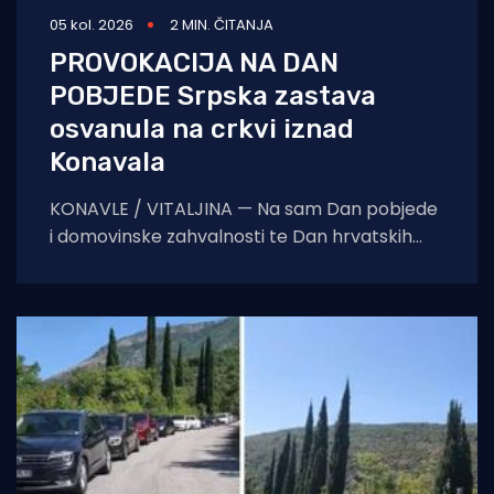
05 kol. 2026
2 MIN. ČITANJA
PROVOKACIJA NA DAN
POBJEDE Srpska zastava
osvanula na crkvi iznad
Konavala
KONAVLE / VITALJINA — Na sam Dan pobjede
i domovinske zahvalnosti te Dan hrvatskih
branitelja, na crkvi sv. Ilije iznad Vitaljine, koja