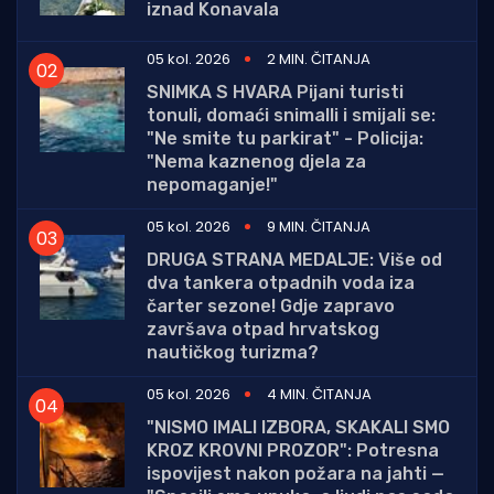
iznad Konavala
05 kol. 2026
2 MIN. ČITANJA
SNIMKA S HVARA Pijani turisti
tonuli, domaći snimalli i smijali se:
"Ne smite tu parkirat" - Policija:
"Nema kaznenog djela za
nepomaganje!"
05 kol. 2026
9 MIN. ČITANJA
DRUGA STRANA MEDALJE: Više od
dva tankera otpadnih voda iza
čarter sezone! Gdje zapravo
završava otpad hrvatskog
nautičkog turizma?
05 kol. 2026
4 MIN. ČITANJA
"NISMO IMALI IZBORA, SKAKALI SMO
KROZ KROVNI PROZOR": Potresna
ispovijest nakon požara na jahti —