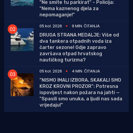
"Ne smite tu parkirat" - Policija:
"Nema kaznenog djela za
nepomaganje!"
05 kol. 2026
9 MIN. ČITANJA
DRUGA STRANA MEDALJE: Više od
dva tankera otpadnih voda iza
čarter sezone! Gdje zapravo
završava otpad hrvatskog
nautičkog turizma?
05 kol. 2026
4 MIN. ČITANJA
"NISMO IMALI IZBORA, SKAKALI SMO
KROZ KROVNI PROZOR": Potresna
ispovijest nakon požara na jahti —
"Spasili smo unuka, a ljudi nas sada
vrijeđaju!"