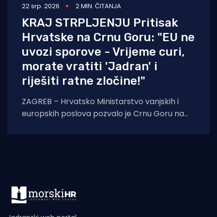
22 srp. 2026
2 MIN. ČITANJA
KRAJ STRPLJENJU Pritisak
Hrvatske na Crnu Goru: "EU ne
uvozi sporove - Vrijeme curi,
morate vratiti 'Jadran' i
riješiti ratne zločine!"
ZAGREB – Hrvatsko Ministarstvo vanjskih i
europskih poslova pozvalo je Crnu Goru na
ubrzavanje dijaloga i rješavanje otvorenih
pitanja kako ne