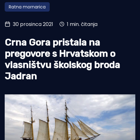
Ratna mornarica
Turizam i nautika
Pomorstvo
30 prosinca 2021
1 min. čitanja
Ribolov
Crna Gora pristala na
Ekologija
pregovore s Hrvatskom o
Tradicija i kultura
vlasništvu školskog broda
Jadran