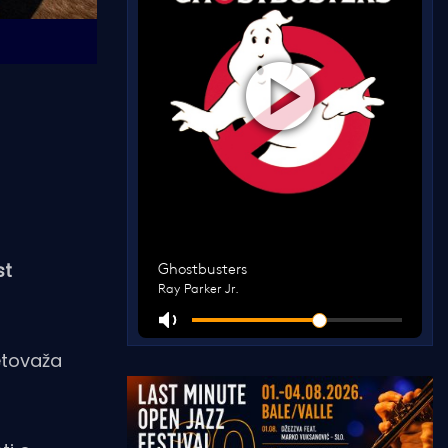
st
etovaža