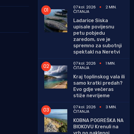
07 kol. 2026
2 MIN.
ČITANJA
Lađarice Siska
upisale povijesnu
petu pobjedu
zaredom, sve je
spremno za subotnji
spektakl na Neretvi
07 kol. 2026
1 MIN.
ČITANJA
Kraj toplinskog vala ili
samo kratki predah?
Evo gdje večeras
stiže nevrijeme
07 kol. 2026
3 MIN.
ČITANJA
KOBNA POGREŠKA NA
BIOKOVU Krenuli na
vrh po paklenoj