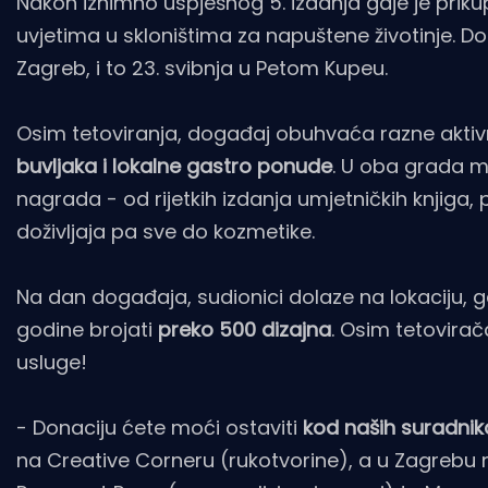
Nakon iznimno uspješnog 5. izdanja gdje je prikup
uvjetima u skloništima za napuštene životinje. D
Zagreb, i to 23. svibnja u Petom Kupeu.
Osim tetoviranja, događaj obuhvaća razne akti
buvljaka i lokalne gastro ponude
. U oba grada mo
nagrada - od rijetkih izdanja umjetničkih knjiga
doživljaja pa sve do kozmetike.
Na dan događaja, sudionici dolaze na lokaciju, g
godine brojati
preko 500 dizajna
. Osim tetovirača
usluge!
- Donaciju ćete moći ostaviti
kod naših suradnik
na Creative Corneru (rukotvorine), a u Zagrebu na