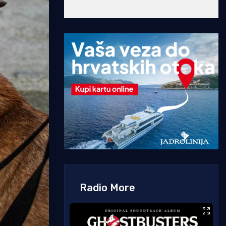
Radio More