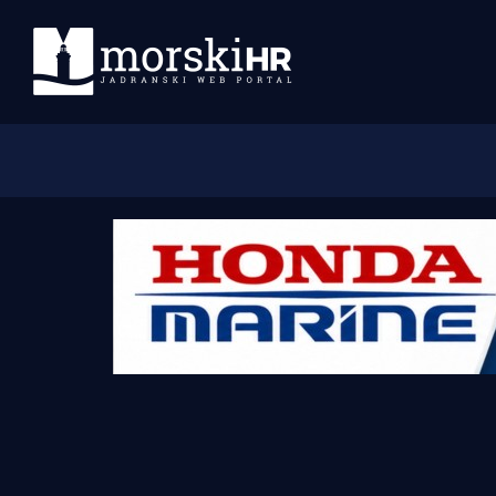
Početna
Morski plus
Morski TV
Obala
Otoci
Turizam i nautika