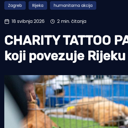
Zagreb
Rijeka
humanitarna akcija
Pomorstvo
Ribolov
18 svibnja 2026
2 min. čitanja
Ekologija
CHARITY TATTOO PA
Tradicija i kultura
koji povezuje Rijeku