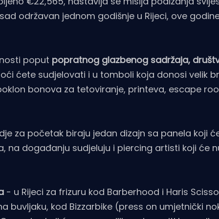
ljeno €22,565, nastavlja se misija podizanja svijes
osad održavan jednom godišnje u Rijeci, ove godine 
vnosti poput
popratnog glazbenog sadržaja, društv
ći ćete sudjelovati i u tomboli koja donosi velik br
, poklon bonova za tetoviranje, printeva, escape r
dje za početak biraju jedan dizajn sa panela koji ć
, na događanju sudjeluju i piercing artisti koji će n
a
- u Rijeci za frizuru kod Barberhood i Haris Sciss
 buvljaku, kod Bizzarbike (press on umjetnički nok