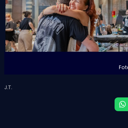
Fot
J.T.