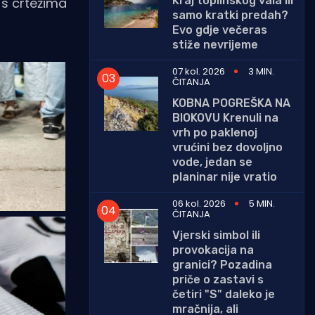
Kraj toplinskog vala ili
 s crtežima
samo kratki predah?
Evo gdje večeras
stiže nevrijeme
07 kol. 2026
3 MIN.
ČITANJA
KOBNA POGREŠKA NA
BIOKOVU Krenuli na
vrh po paklenoj
vrućini bez dovoljno
vode, jedan se
planinar nije vratio
06 kol. 2026
5 MIN.
ČITANJA
Vjerski simbol ili
provokacija na
granici? Pozadina
priče o zastavi s
četiri "S" daleko je
mračnija, ali