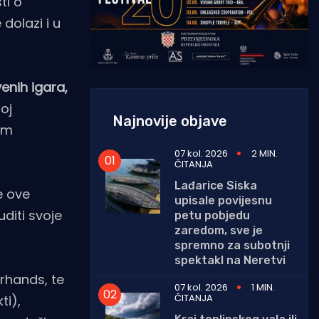
ti o
dolazi i u
enih igara,
oj
Najnovije objave
oom
07 kol. 2026
2 MIN.
ČITANJA
Lađarice Siska
e ove
upisale povijesnu
uditi svoje
petu pobjedu
zaredom, sve je
spremno za subotnji
spektakl na Neretvi
orhands, te
07 kol. 2026
1 MIN.
ČITANJA
ti),