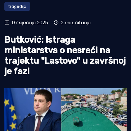
tragedija
Turizam i nautika
Pomorstvo
07 siječnja 2025
2 min. čitanja
Ribolov
Butković: Istraga
Ekologija
ministarstva o nesreći na
Tradicija i kultura
trajektu "Lastovo" u završnoj
je fazi