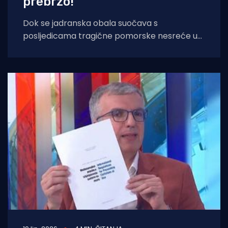
prebrzo!
Dok se jadranska obala suočava s
posljedicama tragične pomorske nesreće u
kojoj je poginulo četvero čeških nautičara, na
vidjelo izlazi