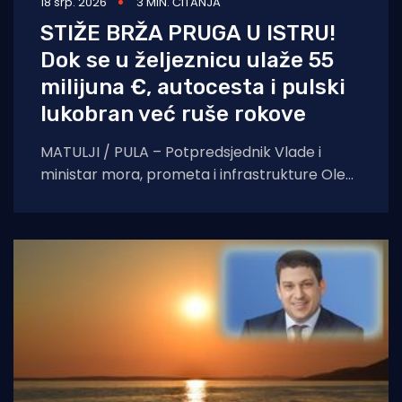
18 srp. 2026
3 MIN. ČITANJA
STIŽE BRŽA PRUGA U ISTRU!
Dok se u željeznicu ulaže 55
milijuna €, autocesta i pulski
lukobran već ruše rokove
MATULJI / PULA – Potpredsjednik Vlade i
ministar mora, prometa i infrastrukture Oleg
Butković, u pratnji državnih tajnika Tomislava
Mihotića i Žarka