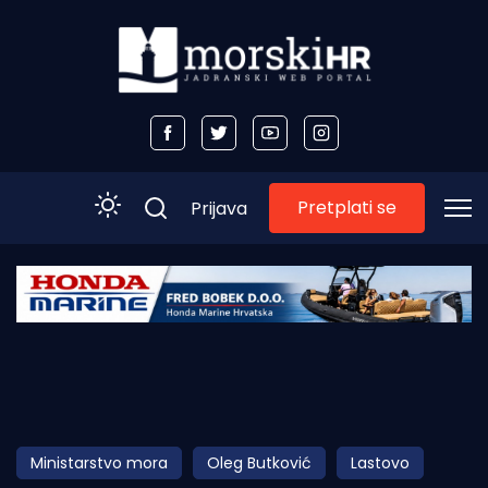
Pretplati se
Prijava
Početna
Morski plus
Morski TV
Obala
Ministarstvo mora
Oleg Butković
Lastovo
Otoci