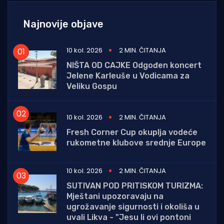
Najnovije objave
10 kol. 2026
2 MIN. ČITANJA
NIŠTA OD CAJKE Odgođen koncert
Jelene Karleuše u Vodicama za
Veliku Gospu
10 kol. 2026
2 MIN. ČITANJA
Fresh Corner Cup okuplja vodeće
rukometne klubove srednje Europe
10 kol. 2026
2 MIN. ČITANJA
SUTIVAN POD PRITISKOM TURIZMA:
Mještani upozoravaju na
ugrožavanje sigurnosti i okoliša u
uvali Likva - "Jesu li ovi pontoni