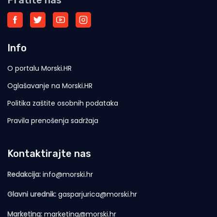
Info
O portalu Morski.HR
Oglašavanje na Morski.HR
Politika zaštite osobnih podataka
Pravila prenošenja sadržaja
Kontaktirajte nas
Redakcija:
info@morski.hr
Glavni urednik:
gasparjurica@morski.hr
Marketing:
marketing@morski.hr