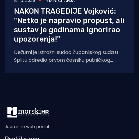
19 lip. 2026
4 MIN. ČITANJA
NAKON TRAGEDIJE Vojković:
"Netko je napravio propust, ali
sustav je godinama ignorirao
upozorenja!"
Dežurni je istražni sudac Županijskog suda u
Splitu odredio prvom časniku putničkog
katamarana koji je u nedjelju sudjelovao u
teškoj
Jadranski web portal
Pratite nas