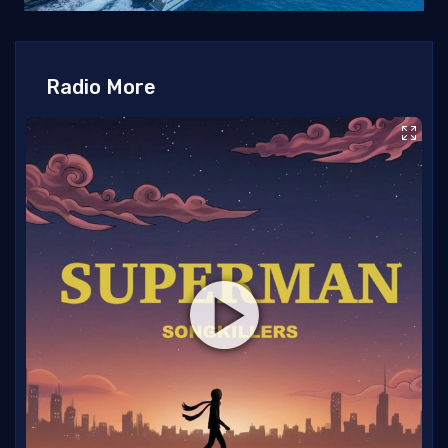
Radio More