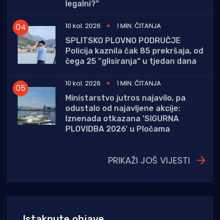
legalni?"
10 kol. 2026
1 MIN. ČITANJA
SPLITSKO PLOVNO PODRUČJE
Policija kaznila čak 85 prekršaja, od
čega 25 "glisiranja“ u tjedan dana
10 kol. 2026
1 MIN. ČITANJA
Ministarstvo jutros najavilo, pa
odustalo od najavljene akcije:
Iznenada otkazana 'SIGURNA
PLOVIDBA 2026' u Pločama
PRIKAŽI JOŠ VIJESTI
Istaknute objave