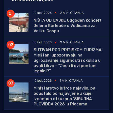
10 kol. 2026
2 MIN. ČITANJA
NIŠTA OD CAJKE Odgođen koncert
Jelene Karleuše u Vodicama za
Veliku Gospu
10 kol. 2026
2 MIN. ČITANJA
SUTIVAN POD PRITISKOM TURIZMA:
Mještani upozoravaju na
ugrožavanje sigurnosti i okoliša u
uvali Likva - "Jesu li ovi pontoni
legalni?"
10 kol. 2026
1 MIN. ČITANJA
Ministarstvo jutros najavilo, pa
odustalo od najavljene akcije:
Iznenada otkazana 'SIGURNA
PLOVIDBA 2026' u Pločama