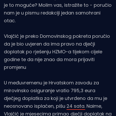
je to moguće? Molim vas, istražite to - poručio
nam je u pismu redakciji jedan samohrani
otac.
Vlajčić je preko Domovinskog pokreta poručio
da je bio uvjeren da ima pravo na dječji
doplatak po rješenju HZMO-a tijekom cijele
godine te da nije znao da mora prijaviti
promjenu
U međuvremenu je Hrvatskom zavodu za
mirovinsko osiguranje vratio 795,3 eura
dječjeg doplatka za koji je utvrđeno da mu je
neosnovano isplaćen, pišu
24 sata.
Naime,
Vlajčić je mjesecima primao dječji doplatak na