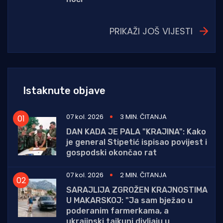
PRIKAŽI JOŠ VIJESTI
Istaknute objave
07 kol. 2026
3 MIN. ČITANJA
DAN KADA JE PALA "KRAJINA": Kako
je general Stipetić ispisao povijest i
gospodski okončao rat
07 kol. 2026
2 MIN. ČITANJA
SARAJLIJA ZGROŽEN KRAJNOSTIMA
U MAKARSKOJ: "Ja sam bježao u
poderanim farmerkama, a
ukrajinski tajkuni divljaju u