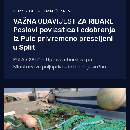
18 srp. 2026
1 MIN. ČITANJA
VAŽNA OBAVIJEST ZA RIBARE
Poslovi povlastica i odobrenja
iz Pule privremeno preseljeni
u Split
PULA / SPLIT – Uprava ribarstva pri
Ministarstvu poljoprivrede izdala je važno
priopćenje za sve vlasnike plovila i ribare s
područja Istre.