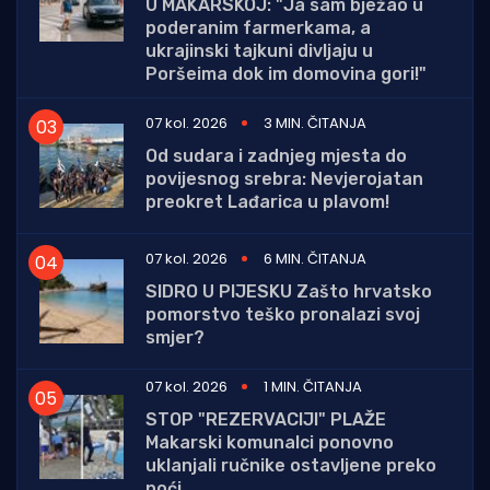
U MAKARSKOJ: "Ja sam bježao u
poderanim farmerkama, a
ukrajinski tajkuni divljaju u
Poršeima dok im domovina gori!"
07 kol. 2026
3 MIN. ČITANJA
Od sudara i zadnjeg mjesta do
povijesnog srebra: Nevjerojatan
preokret Lađarica u plavom!
07 kol. 2026
6 MIN. ČITANJA
SIDRO U PIJESKU Zašto hrvatsko
pomorstvo teško pronalazi svoj
smjer?
07 kol. 2026
1 MIN. ČITANJA
STOP "REZERVACIJI" PLAŽE
Makarski komunalci ponovno
uklanjali ručnike ostavljene preko
noći