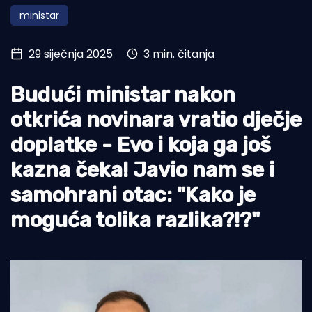
ministar
Turizam i nautika
Pomorstvo
29 siječnja 2025
3 min. čitanja
Ribolov
Budući ministar nakon
Ekologija
otkrića novinara vratio dječje
Tradicija i kultura
doplatke - Evo i koja ga još
kazna čeka! Javio nam se i
samohrani otac: "Kako je
moguća tolika razlika?!?"