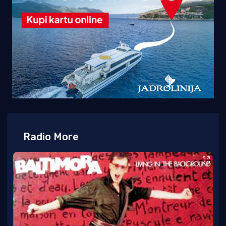
Radio More