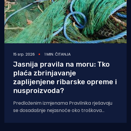
15 srp. 2026
1 MIN. ČITANJA
Jasnija pravila na moru: Tko
plaća zbrinjavanje
zaplijenjene ribarske opreme i
nusproizvoda?
Predloženim izmjenama Pravilnika rješavaju
se dosadašnje nejasnoće oko troškova
zbrinjavanja otpadnog ribolovnog alata i
nusproizvoda nakon počinjenih prekršaja.