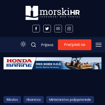
Pretplati se
Prijava
Početna
Morski plus
Morski TV
Obala
Ribolov
ribarstvo
Ministarstvo poljoprivrede
Otoci