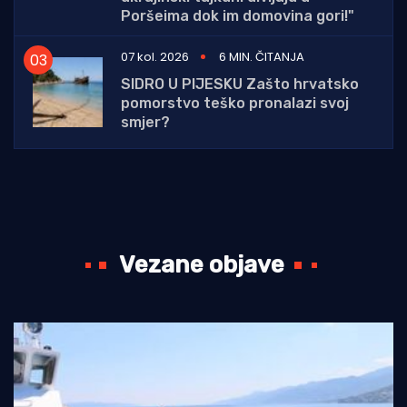
Poršeima dok im domovina gori!"
07 kol. 2026
6 MIN. ČITANJA
SIDRO U PIJESKU Zašto hrvatsko
pomorstvo teško pronalazi svoj
smjer?
Vezane objave