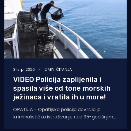
31 srp. 2026
2 MIN. ČITANJA
VIDEO Policija zaplijenila i
spasila više od tone morskih
ježinaca i vratila ih u more!
OPATIJA - Opatijska policija dovršila je
kriminalističko istraživanje nad 35-godišnjim
hrvatskim državljaninom koji je uhvaćen u