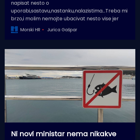
napisat nesto o
uporabi,sastavu,nastanku,nalazistima...Treba mi
brzo,i molim nemojte ubacivat nesto vise jer
Morski HR
Jurica Gašpar
Ni novi ministar nema nikakve