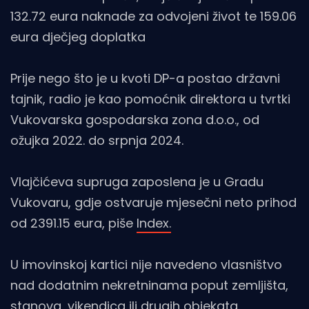
132.72 eura naknade za odvojeni život te 159.06
eura dječjeg doplatka
Prije nego što je u kvoti DP-a postao državni
tajnik, radio je kao pomoćnik direktora u tvrtki
Vukovarska gospodarska zona d.o.o., od
ožujka 2022. do srpnja 2024.
Vlajčićeva supruga zaposlena je u Gradu
Vukovaru, gdje ostvaruje mjesečni neto prihod
od 2391.15 eura, piše
Index.
U imovinskoj kartici nije navedeno vlasništvo
nad dodatnim nekretninama poput zemljišta,
stanova, vikendica ili drugih objekata.