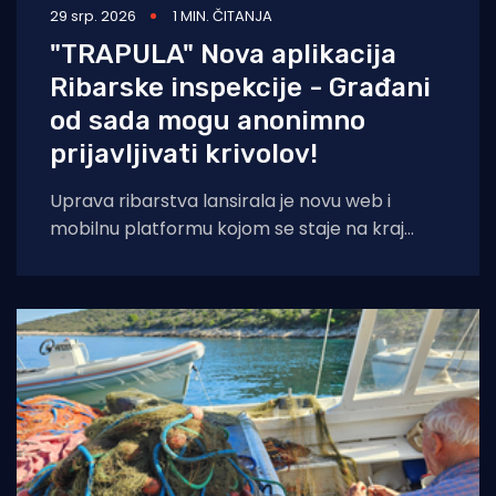
29 srp. 2026
1 MIN. ČITANJA
"TRAPULA" Nova aplikacija
Ribarske inspekcije - Građani
od sada mogu anonimno
prijavljivati krivolov!
Uprava ribarstva lansirala je novu web i
mobilnu platformu kojom se staje na kraj
nelegalnom ribolovu. Prijava sumnjivih
aktivnosti sada