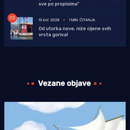
sve po propisima"
10 kol. 2026
1 MIN. ČITANJA
Od utorka nove, niže cijene svih
vrsta goriva!
Vezane objave