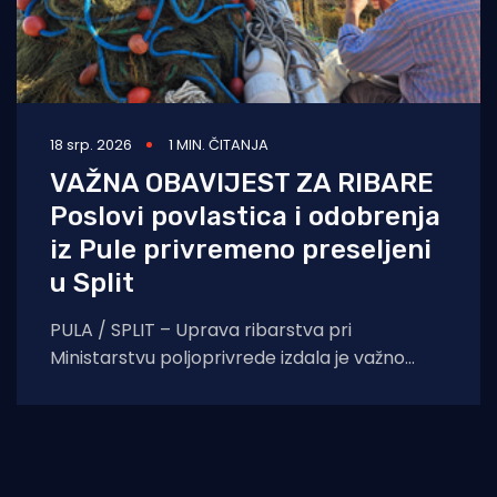
18 srp. 2026
1 MIN. ČITANJA
VAŽNA OBAVIJEST ZA RIBARE
Poslovi povlastica i odobrenja
iz Pule privremeno preseljeni
u Split
PULA / SPLIT – Uprava ribarstva pri
Ministarstvu poljoprivrede izdala je važno
priopćenje za sve vlasnike plovila i ribare s
područja Istre.