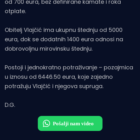
od 700 eura, bez definirane kamate i roka
otplate.
Obitelj Vlajčić ima ukupnu štednju od 5000
eura, dok se dodatnih 1400 eura odnosi na
dobrovoljnu mirovinsku štednju.
Postoji i jednokratno potraživanje – pozajmica
u iznosu od 6446.50 eura, koje zajedno
potražuju Vlajčić i njegova supruga.
D.G.