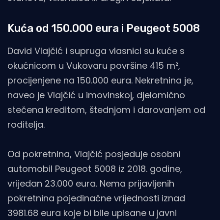
Kuća od 150.000 eura i Peugeot 5008
David Vlajčić i supruga vlasnici su kuće s
okućnicom u Vukovaru površine 415 m²,
procijenjene na 150.000 eura. Nekretnina je,
naveo je Vlajčić u imovinskoj, djelomično
stečena kreditom, štednjom i darovanjem od
roditelja.
Od pokretnina, Vlajčić posjeduje osobni
automobil Peugeot 5008 iz 2018. godine,
vrijedan 23.000 eura. Nema prijavljenih
pokretnina pojedinačne vrijednosti iznad
3981.68 eura koje bi bile upisane u javni