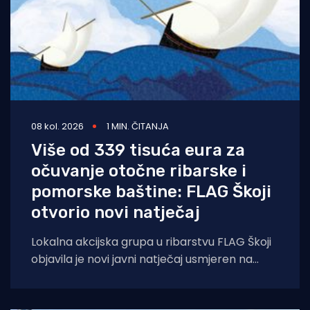
08 kol. 2026
1 MIN. ČITANJA
Više od 339 tisuća eura za
očuvanje otočne ribarske i
pomorske baštine: FLAG Škoji
otvorio novi natječaj
Lokalna akcijska grupa u ribarstvu FLAG Škoji
objavila je novi javni natječaj usmjeren na
očuvanje, valorizaciju i promociju bogate
ribarske,