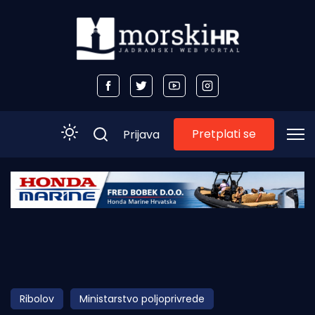
Pretplati se
Prijava
Početna
Morski plus
Morski TV
Obala
Ribolov
Ministarstvo poljoprivrede
Otoci