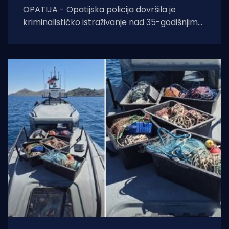
OPATIJA - Opatijska policija dovršila je
kriminalističko istraživanje nad 35-godišnjim
hrvatskim državljaninom koji je uhvaćen u
pokušaju krijumčarenja više od