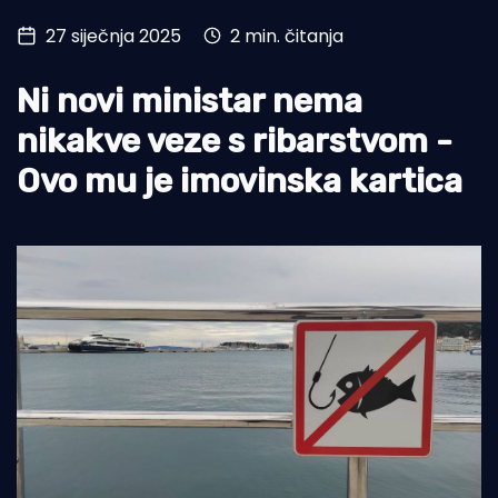
27 siječnja 2025
2 min. čitanja
Turizam i nautika
Pomorstvo
Ni novi ministar nema
Ribolov
nikakve veze s ribarstvom -
Ovo mu je imovinska kartica
Ekologija
Tradicija i kultura