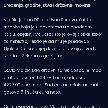
uređenja, graditeljstva i državne imovine.
Vlajčić je član DP-a, a Ivan Penava, šef te
stranke koja je u anketama u slobodnom
padu, objašnjavajući zašto je ovaj dobar izbor
za ministra, rekao je da mu je predavao
(tjelesni) u srednjoj školi i da je Vlajčić vodio
izradu – Zakona o grobljima.
David Vlajčić kao državni tajnik dosad je imao
bruto plaću od 5695.86 eura, odnosno
4227.02 eura neto. Sad će kao ministar imati
gotovo 5 tisuća eura neto.
Osim osnovne plaće, Vlajčić mjesečno prima