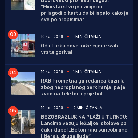
Dubrovački profesor Legaz:
"Ministarstvo je namjerno
prilagodilo kartu da bi ispalo kako je
sve po propisima"
10 kol. 2026
1 MIN. ČITANJA
Od utorka nove, niže cijene svih
vrsta goriva!
10 kol. 2026
1 MIN. ČITANJA
RAB Prometna ga redarica kaznila
zbog nepropisnog parkiranja, pa je
zvao na telefon i prijetio!
10 kol. 2026
2 MIN. ČITANJA
BEZOBRAZLUK NA PLAŽI U TURNJU:
Lancima vezuju ležaljke, stolove pa
čak i klupe! „Betoniraju suncobrane
i tjeraju druge ljude“