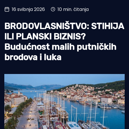
16 svibnja 2026
10 min. čitanja
Turizam i nautika
Pomorstvo
BRODOVLASNIŠTVO: STIHIJA
Ribolov
ILI PLANSKI BIZNIS?
Budućnost malih putničkih
Ekologija
brodova i luka
Tradicija i kultura