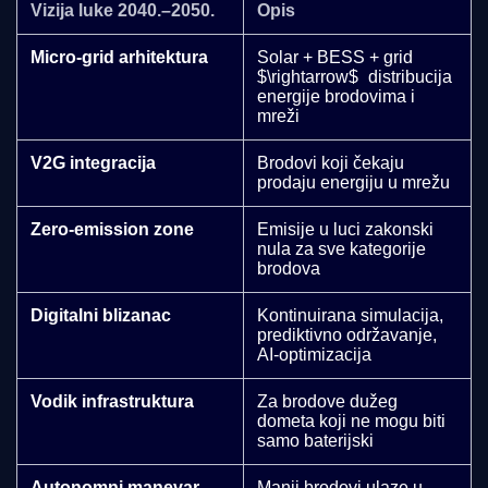
Vizija luke 2040.–2050.
Opis
Micro-grid arhitektura
Solar + BESS + grid
$\rightarrow$
distribucija
energije brodovima i
mreži
V2G integracija
Brodovi koji čekaju
prodaju energiju u mrežu
Zero-emission zone
Emisije u luci zakonski
nula za sve kategorije
brodova
Digitalni blizanac
Kontinuirana simulacija,
prediktivno održavanje,
AI-optimizacija
Vodik infrastruktura
Za brodove dužeg
dometa koji ne mogu biti
samo baterijski
Autonomni manevar
Manji brodovi ulaze u