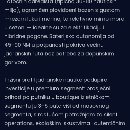
i otočnih odredišta (tipično 30–80 nautičkih
milja), ograničen plovidbeni bazen s gustom
mrežom luka i marina, te relativno mirno more
u sezoni — idealne su za elektrifikaciju i
hibridne pogone. Baterijska autonomija od
45–90 NM u potpunosti pokriva većinu
jadranskih ruta bez potrebe za dopunskim
gorivom.
Tržišni profil jadranske nautike podupire
investicije u premium segment: prosječni
prihod po putniku u boutique izletničkom
segmentu je 3–5 puta viši od masovnog
segmenta, s rastućom potražnjom za silent
operations, ekološkim iskustvima i autentičnim