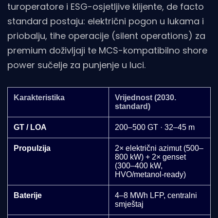
turoperatore i ESG-osjetljive klijente, de facto
standard postaju: električni pogon u lukama i
priobalju, tihe operacije (silent operations) za
premium doživljaji te MCS-kompatibilno shore
power sučelje za punjenje u luci.
Karakteristika
Vrijednost (2030.
standard)
GT / LOA
200–500 GT · 32–45 m
Propulzija
2× električni azimut (500–
800 kW) + 2× genset
(300–400 kW,
HVO/metanol-ready)
Baterije
4–8 MWh LFP, centralni
smještaj