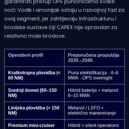
garantirati pristup OPS punionicama svake
noći. Vodik i amonijak ostaju u razvojnoj fazi za
ovaj segment, jer zahtijevaju infrastrukturu i
brodske sustave čiji CAPEX nije opravdan za
relativno male brodove.
Operativni profil
Preporučena propulzija
2030.–2040.
Kratkotrajna plovidba (<
Puna elektrifikacija · 4–6
60 NM)
MWh · OPS overnight
Srednji domet (60–150
Hibrid baterija + metanol ·
NM)
6–10 MWh
Linijska plovidba (> 150
Metanol / LSFO +
NM)
električno manevriranje
Premium mini-cruiser
Hibrid + silent operations