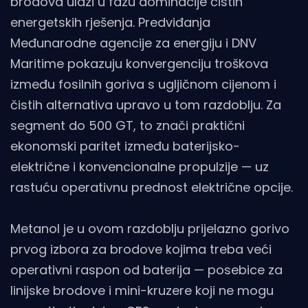
brodova ulazi u fazu dominacije čistih
energetskih rješenja. Predviđanja
Međunarodne agencije za energiju i DNV
Maritime pokazuju konvergenciju troškova
između fosilnih goriva s ugljičnom cijenom i
čistih alternativa upravo u tom razdoblju. Za
segment do 500 GT, to znači praktični
ekonomski paritet između baterijsko-
električne i konvencionalne propulzije — uz
rastuću operativnu prednost električne opcije.
Metanol je u ovom razdoblju prijelazno gorivo
prvog izbora za brodove kojima treba veći
operativni raspon od baterija — posebice za
linijske brodove i mini-kruzere koji ne mogu