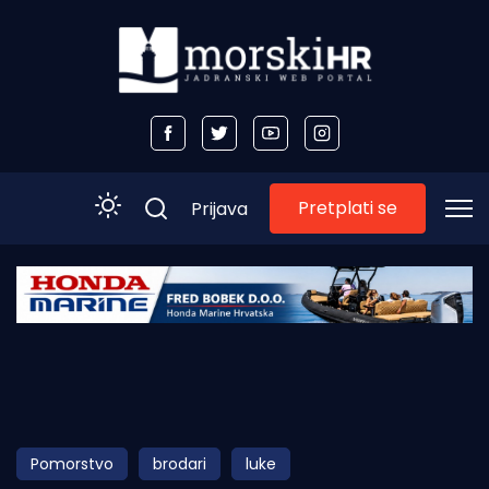
Pretplati se
Prijava
Početna
Morski plus
Morski TV
Obala
Pomorstvo
brodari
luke
Otoci