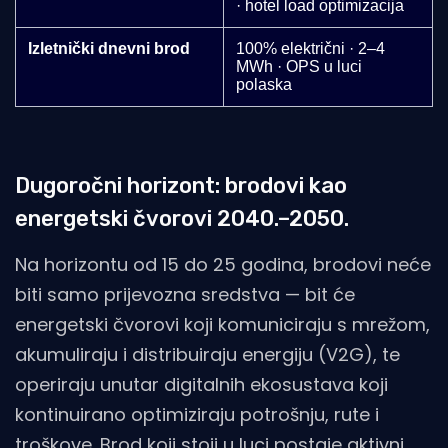
· hotel load optimizacija
Izletnički dnevni brod
100% električni · 2–4
MWh · OPS u luci
polaska
Dugoročni horizont: brodovi kao
energetski čvorovi 2040.–2050.
Na horizontu od 15 do 25 godina, brodovi neće
biti samo prijevozna sredstva — bit će
energetski čvorovi koji komuniciraju s mrežom,
akumuliraju i distribuiraju energiju (V2G), te
operiraju unutar digitalnih ekosustava koji
kontinuirano optimiziraju potrošnju, rute i
troškove. Brod koji stoji u luci postaje aktivni