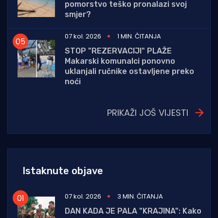
pomorstvo teško pronalazi svoj
smjer?
07 kol. 2026
1 MIN. ČITANJA
STOP "REZERVACIJI" PLAŽE
Makarski komunalci ponovno
uklanjali ručnike ostavljene preko
noći
PRIKAŽI JOŠ VIJESTI
Istaknute objave
07 kol. 2026
3 MIN. ČITANJA
DAN KADA JE PALA "KRAJINA": Kako