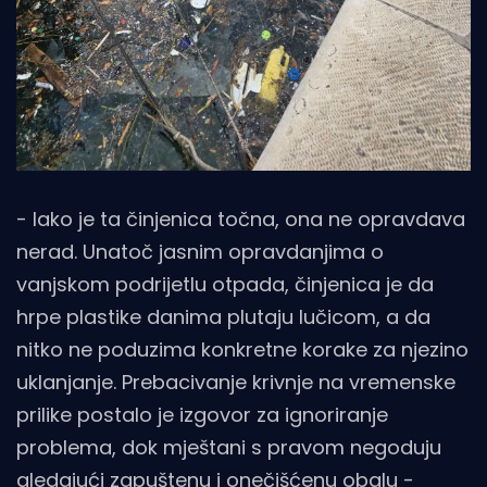
- Iako je ta činjenica točna, ona ne opravdava
nerad. Unatoč jasnim opravdanjima o
vanjskom podrijetlu otpada, činjenica je da
hrpe plastike danima plutaju lučicom, a da
nitko ne poduzima konkretne korake za njezino
uklanjanje. Prebacivanje krivnje na vremenske
prilike postalo je izgovor za ignoriranje
problema, dok mještani s pravom negoduju
gledajući zapuštenu i onečišćenu obalu -