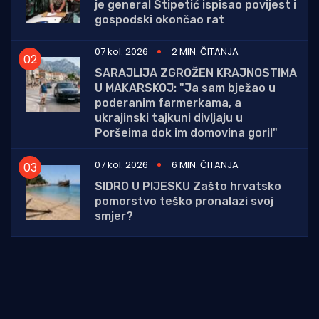
je general Stipetić ispisao povijest i
gospodski okončao rat
07 kol. 2026
2 MIN. ČITANJA
SARAJLIJA ZGROŽEN KRAJNOSTIMA
U MAKARSKOJ: "Ja sam bježao u
poderanim farmerkama, a
ukrajinski tajkuni divljaju u
Poršeima dok im domovina gori!"
07 kol. 2026
6 MIN. ČITANJA
SIDRO U PIJESKU Zašto hrvatsko
pomorstvo teško pronalazi svoj
smjer?