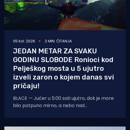
05 kol. 2026
2 MIN. ČITANJA
JEDAN METAR ZA SVAKU
GODINU SLOBODE Ronioci kod
Pelješkog mosta u 5 ujutro
izveli zaron o kojem danas svi
pričaju!
BLACE — Jučer u 5:00 sati ujutro, dok je more
bilo potpuno mirno, a nebo nad
dalmatinskom obalom još obavijeno