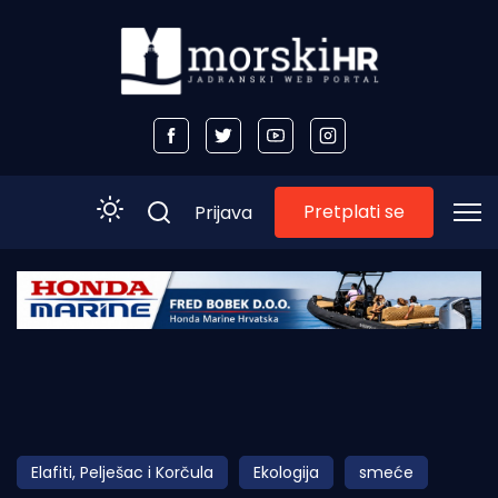
Pretplati se
Prijava
Početna
Morski plus
Morski TV
Obala
Elafiti, Pelješac i Korčula
Ekologija
smeće
Otoci