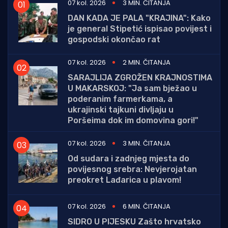
07 kol. 2026
3 MIN. ČITANJA
DAN KADA JE PALA "KRAJINA": Kako
je general Stipetić ispisao povijest i
gospodski okončao rat
07 kol. 2026
2 MIN. ČITANJA
SARAJLIJA ZGROŽEN KRAJNOSTIMA
U MAKARSKOJ: "Ja sam bježao u
poderanim farmerkama, a
ukrajinski tajkuni divljaju u
Poršeima dok im domovina gori!"
07 kol. 2026
3 MIN. ČITANJA
Od sudara i zadnjeg mjesta do
povijesnog srebra: Nevjerojatan
preokret Lađarica u plavom!
07 kol. 2026
6 MIN. ČITANJA
SIDRO U PIJESKU Zašto hrvatsko