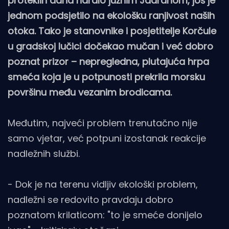
proteklih dana haralo južnim Jadranom, još je
jednom podsjetilo na ekološku ranjivost naših
otoka. Tako je stanovnike i posjetitelje Korčule
u gradskoj lučici dočekao mučan i već dobro
poznat prizor – nepregledna, plutajuća hrpa
smeća koja je u potpunosti prekrila morsku
površinu među vezanim brodicama.
Međutim, najveći problem trenutačno nije
samo vjetar, već potpuni izostanak reakcije
nadležnih službi.
- Dok je na terenu vidljiv ekološki problem,
nadležni se redovito pravdaju dobro
poznatom krilaticom: "to je smeće donijelo