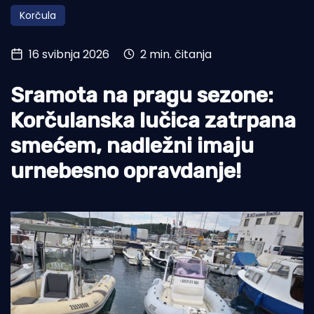
Korčula
Turizam i nautika
Pomorstvo
16 svibnja 2026
2 min. čitanja
Ribolov
Sramota na pragu sezone:
Ekologija
Korčulanska lučica zatrpana
Tradicija i kultura
smećem, nadležni imaju
urnebesno opravdanje!