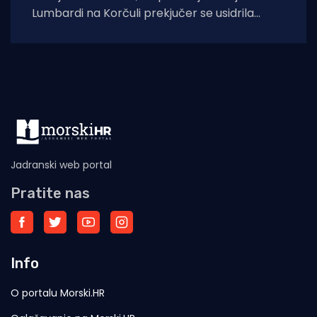
Lumbardi na Korčuli prekjučer se usidrila
jahta. Index piše da je riječ je
Jadranski web portal
Pratite nas
Info
O portalu Morski.HR