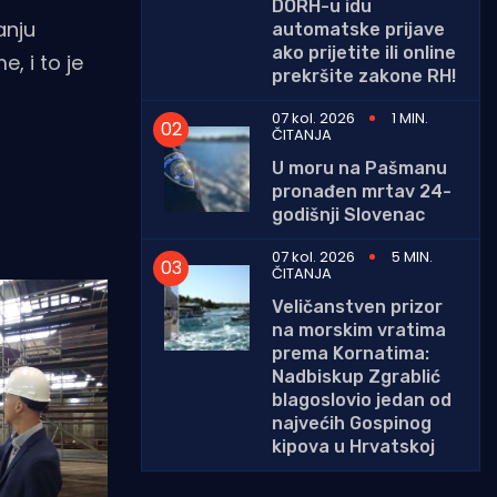
DORH-u idu
anju
automatske prijave
ako prijetite ili online
, i to je
prekršite zakone RH!
07 kol. 2026
1 MIN.
ČITANJA
U moru na Pašmanu
pronađen mrtav 24-
godišnji Slovenac
07 kol. 2026
5 MIN.
ČITANJA
Veličanstven prizor
na morskim vratima
prema Kornatima:
Nadbiskup Zgrablić
blagoslovio jedan od
najvećih Gospinog
kipova u Hrvatskoj