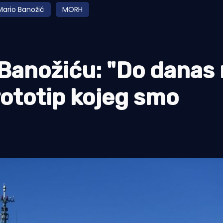
Mario Banožić
MORH
 Banožiću: "Do danas
prototip kojeg smo