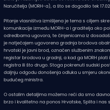
Naručitelja (MORH-a), a što se dogodilo tek 17.02
Pitanje vlasništva izmišljena je tema s ciljem sk
komunikacije između MORH-a i graditelja oko p
odredbama ugovora, te činjenicama iz dosadašn
je natječajem ugovorena gradnja brodova obalne
hrvatski je javni brod, označen službenim znako
registar brodova u gradnji, a kad ga MORH plati i p
registra ili što drugo. Stoga pokrenuti sudski 
daljnju odgodu donošenja odluka u smjeru okonč
budućeg ministra.
O ostalim detaljima možemo reći da smo davno i
brzo i kvalitetno na ponos Hrvatske, Splita i nas 