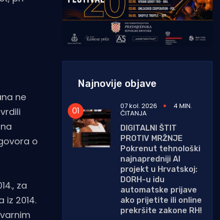
Najnovije objave
ana ne
07 kol. 2026
4 MIN.
rdili
ČITANJA
 na
DIGITALNI ŠTIT
PROTIV MRŽNJE
ugovora o
Pokrenut tehnološki
najnapredniji AI
projekt u Hrvatskoj:
DORH-u idu
4., za
automatske prijave
 iz 2014.
ako prijetite ili online
prekršite zakone RH!
tvarnim