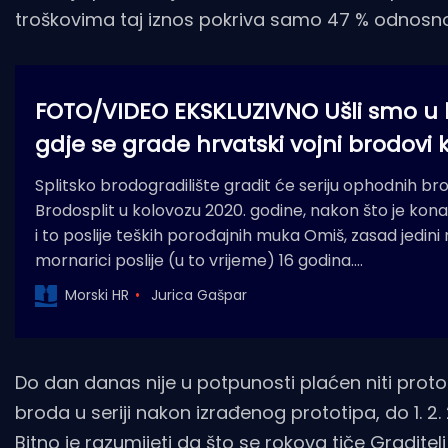
troškovima taj iznos pokriva samo 47 % odnosno
FOTO/VIDEO EKSKLUZIVNO Ušli smo u 
gdje se grade hrvatski vojni brodovi k
Splitsko brodogradilište gradit će seriju ophodnih br
Brodosplit u kolovozu 2020. godine, nakon što je kona
i to poslije teških porođajnih muka Omiš, zasad jedini
mornarici poslije (u to vrijeme) 16 godina.…
Morski HR
Jurica Gašpar
Do dan danas nije u potpunosti plaćen niti protot
broda u seriji nakon izrađenog prototipa, do 1. 2
Bitno je razumijeti da što se rokova tiče Graditelj