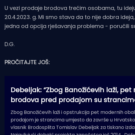
U vezi prodaje brodova trećim osobama, tu idej
20.4.2023. g. Mi smo stava da to nije dobra ideja, 
jedna od opcija rješavanja problema - poručili su
D.G.
PROČITAJTE JOŠ:
Debeljak: “Zbog Banožićevih laži, p
brodova pred prodajom su strancim
Zbog Banožićevih laži i opstrukcija pet modernih ob
prodajom je strancima umjesto da završe u Hrvatskoj r
vlasnik Brodosplita Tomislav Debeljak za tiskano izda
Najavljujući debakl projekta započetog još 2014., Debe