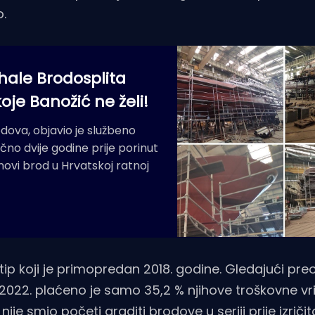
.
hale Brodosplita
oje Banožić ne želi!
odova, objavio je službeno
čno dvije godine prije porinut
 novi brod u Hrvatskoj ratnoj
ip koji je primopredan 2018. godine. Gledajući preo
. 2022. plaćeno je samo 35,2 % njihove troškovne vri
 nije smio početi graditi brodove u seriji prije izrič