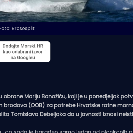
Foto: Brososplit
ru obrane Mariju Banožiću, koji je u ponedjeljak pot
h brodova (OOB) za potrebe Hrvatske ratne morn
ita Tomislava Debeljaka da u javnosti iznosi neisti
 i do sada je izgrađen samo jedan od planiranih pe