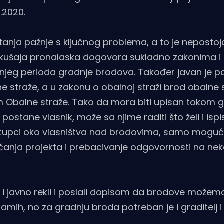
.2020.
retanja pažnje s ključnog problema, a to je nepostoj
okušaja pronalaska dogovora sukladno zakonima i
jeg perioda gradnje brodova. Također javan je p
 straže, a u zakonu o obalnoj straži brod obalne 
m Obalne straže. Tako da mora biti upisan tokom g
ostane vlasnik, može sa njime raditi što želi i ispis
postupci oko vlasništva nad brodovima, samo mogu
anja projekta i prebacivanje odgovornosti na ne
 javno rekli i poslali dopisom da brodove možemo
samih, no za gradnju broda potreban je i graditelj i