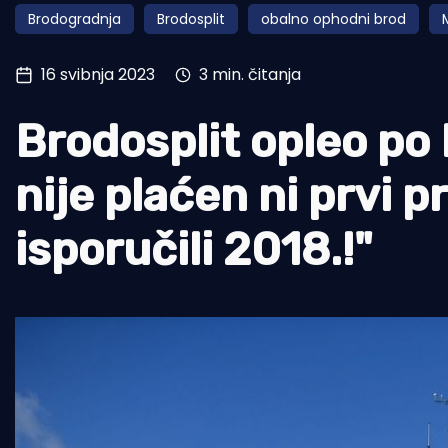
Brodogradnja
Brodosplit
obalno ophodni brod
Pomorstvo
Ribolov
16 svibnja 2023
3 min. čitanja
Ekologija
Brodosplit opleo po
Tradicija i kultura
nije plaćen ni prvi 
isporučili 2018.!"