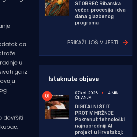
STOBREČ Ribarska
večer, procesija i dva
dana glazbenog
programa
anje
PRIKAŽI JOŠ VIJESTI
odatak da
straže
radnje u
ivati ga iz
Istaknute objave
ćavaju
kog
07 kol. 2026
4 MIN.
ČITANJA
DIGITALNI ŠTIT
PROTIV MRŽNJE
 dovršiti
Pokrenut tehnološki
najnapredniji AI
 kupac.
projekt u Hrvatskoj: