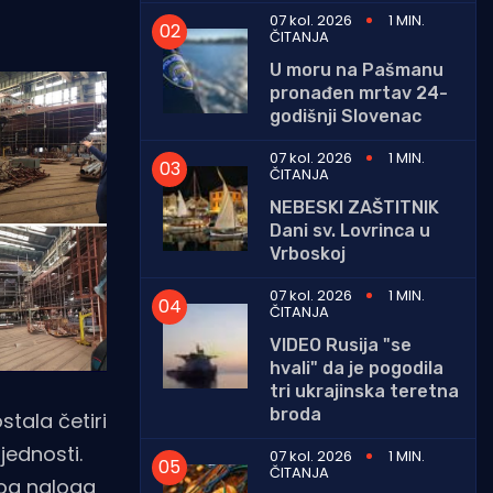
07 kol. 2026
1 MIN.
ČITANJA
U moru na Pašmanu
pronađen mrtav 24-
godišnji Slovenac
07 kol. 2026
1 MIN.
ČITANJA
NEBESKI ZAŠTITNIK
Dani sv. Lovrinca u
Vrboskoj
07 kol. 2026
1 MIN.
ČITANJA
VIDEO Rusija "se
hvali" da je pogodila
tri ukrajinska teretna
broda
stala četiri
jednosti.
07 kol. 2026
1 MIN.
ČITANJA
itog naloga