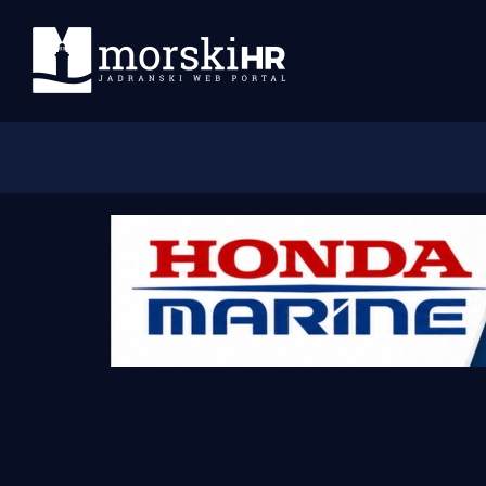
Početna
Morski plus
Morski TV
Obala
Otoci
Turizam i nautika