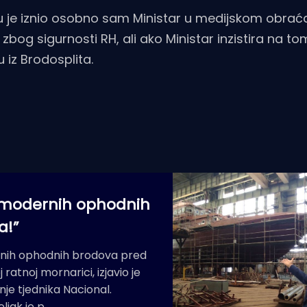
u je iznio osobno sam Ministar u medijskom obrać
zbog sigurnosti RH, ali ako Ministar inzistira na tome
 iz Brodosplita.
et modernih ophodnih
a!”
alnih ophodnih brodova pred
atnoj mornarici, izjavio je
nje tjednika Nacional.
ljak je p…