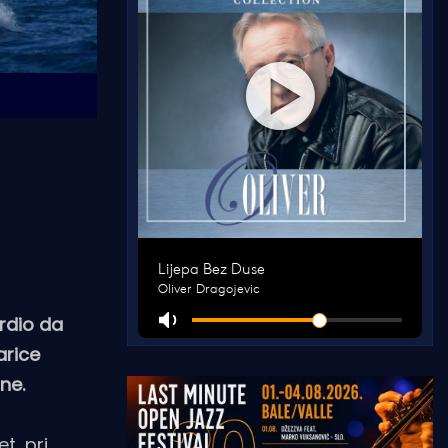
vrdio da
arice
ne.
t, pri