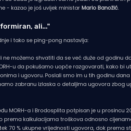
e - kazao je još uvijek ministar
Mario Banožić
.
ormiran, ali..."
dnje i tako se ping-pong nastavlja:
 ali ne možemo shvatiti da se već duže od godinu d
MORH-u da pokušamo uopće razgovarati, kako bi utv
zakonima i ugovoru. Poslali smo im u tih godinu dana
mamo zabranu izlaska o detaljima ugovora zbog 
u MORH-a i Brodosplita potpisan je u prosincu 201
 i to prema kalkulacijama troškova odnosno cijenama
 tek 70 % ukupne vrijednosti ugovora, dok prema s