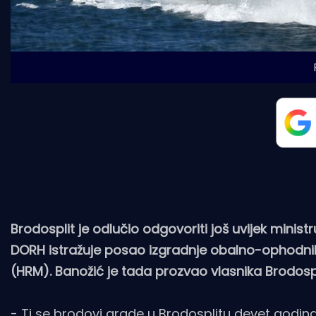
Brodosplit je odlučio odgovoriti još uvijek minist
DORH istražuje posao izgradnje obalno-ophodni
(HRM). Banožić je tada prozvao vlasnika Brodospl
- Ti se brodovi grade u Brodosplitu devet godina