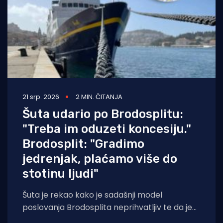
21 srp. 2026
2 MIN. ČITANJA
Šuta udario po Brodosplitu:
"Treba im oduzeti koncesiju."
Brodosplit: "Gradimo
jedrenjak, plaćamo više do
stotinu ljudi"
Šuta je rekao kako je sadašnji model
poslovanja Brodosplita neprihvatljiv te da je
zbog dugotrajnog predstečajnog postupka