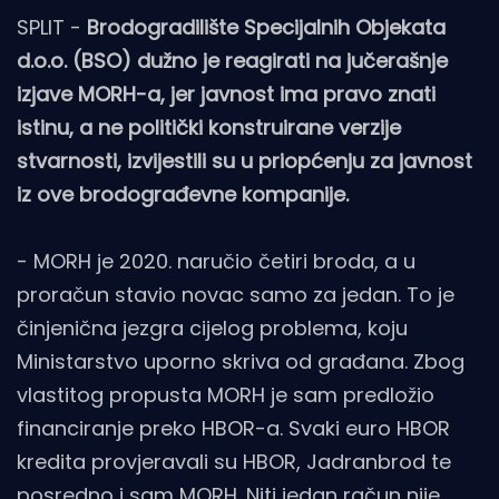
SPLIT -
Brodogradilište Specijalnih Objekata
d.o.o. (BSO) dužno je reagirati na jučerašnje
izjave MORH-a, jer javnost ima pravo znati
istinu, a ne politički konstruirane verzije
stvarnosti, izvijestili su u priopćenju za javnost
iz ove brodograđevne kompanije.
- MORH je 2020. naručio četiri broda, a u
proračun stavio novac samo za jedan. To je
činjenična jezgra cijelog problema, koju
Ministarstvo uporno skriva od građana. Zbog
vlastitog propusta MORH je sam predložio
financiranje preko HBOR-a. Svaki euro HBOR
kredita provjeravali su HBOR, Jadranbrod te
posredno i sam MORH. Niti jedan račun nije