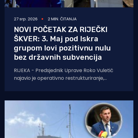
27 srp. 2026
2 MIN. ČITANJA
NOVI POČETAK ZA RIJEČKI
ŠKVER: 3. Maj pod Iskra
grupom lovi pozitivnu nulu
bez državnih subvencija
RIJEKA - Predsjednik Uprave Roko Vuletić
najavio je operativno restrukturiranje,
racionalizaciju troškova i borbu za nove
ugovore. Bez pomiša države, cilj