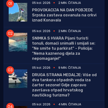
05 kol. 2026
2 MIN. ČITANJA
PROVOKACIJA NA DAN POBJEDE
Srpska zastava osvanula na crkvi
iznad Konavala
05 kol. 2026
2 MIN. ČITANJA
SNIMKA S HVARA Pijani turisti
tonuli, domaći snimalli i smijali se:
"Ne smite tu parkirat" - Policija:
"Nema kaznenog djela za
nepomaganje!"
05 kol. 2026
9 MIN. ČITANJA
DRUGA STRANA MEDALJE: Više od
dva tankera otpadnih voda iza
čarter sezone! Gdje zapravo
završava otpad hrvatskog
nautičkog turizma?
05 kol. 2026
4 MIN. ČITANJA