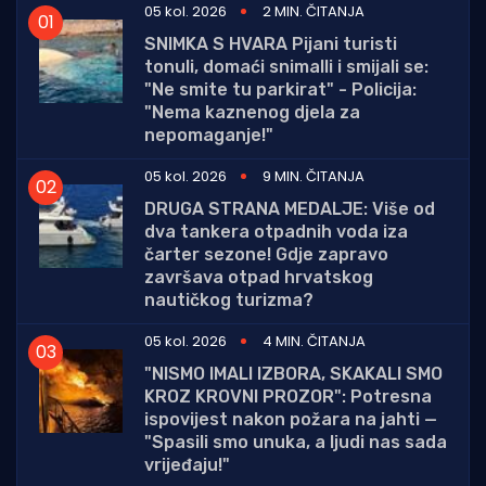
05 kol. 2026
2 MIN. ČITANJA
SNIMKA S HVARA Pijani turisti
tonuli, domaći snimalli i smijali se:
"Ne smite tu parkirat" - Policija:
"Nema kaznenog djela za
nepomaganje!"
05 kol. 2026
9 MIN. ČITANJA
DRUGA STRANA MEDALJE: Više od
dva tankera otpadnih voda iza
čarter sezone! Gdje zapravo
završava otpad hrvatskog
nautičkog turizma?
05 kol. 2026
4 MIN. ČITANJA
"NISMO IMALI IZBORA, SKAKALI SMO
KROZ KROVNI PROZOR": Potresna
ispovijest nakon požara na jahti —
"Spasili smo unuka, a ljudi nas sada
vrijeđaju!"