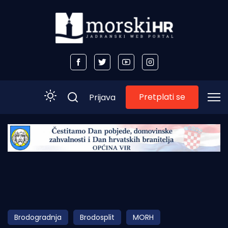
Pretplati se
Prijava
Početna
Morski plus
Morski TV
Obala
Brodogradnja
Brodosplit
MORH
Otoci