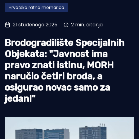
Hrvatska ratna mornarica
Turizam i nautika
Pomorstvo
21 studenoga 2025
2 min. čitanja
Ribolov
Brodogradilište Specijalnih
Ekologija
Objekata: "Javnost ima
Tradicija i kultura
pravo znati istinu, MORH
naručio četiri broda, a
osigurao novac samo za
jedan!"