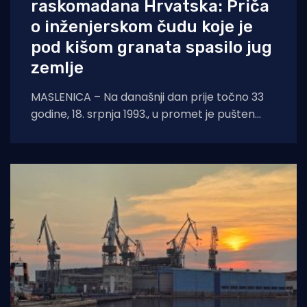
raskomadana Hrvatska: Priča
o inženjerskom čudu koje je
pod kišom granata spasilo jug
zemlje
MASLENICA – Na današnji dan prije točno 33
godine, 18. srpnja 1993., u promet je pušten
legendarni pontonski most u Maslenici.