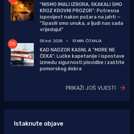
"NISMO IMALI IZBORA, SKAKALI SMO
KROZ KROVNI PROZOR": Potresna
ispovijest nakon požara na jahti —
"Spasili smo unuka, a ljudi nas sada
vrijeđaju!"
05 kol. 2026
10 MIN. ČITANJA
KAD NADZOR KASNI, A "MORE NE
ČEKA": Lučke kapetanije i ispostave
između sigurnosti plovidbe i zaštite
pomorskog dobra
PRIKAŽI JOŠ VIJESTI
Istaknute objave