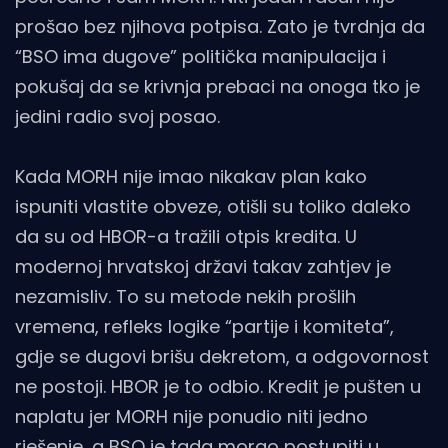
prošao bez njihova potpisa. Zato je tvrdnja da
“BSO ima dugove” politička manipulacija i
pokušaj da se krivnja prebaci na onoga tko je
jedini radio svoj posao.
Kada MORH nije imao nikakav plan kako
ispuniti vlastite obveze, otišli su toliko daleko
da su od HBOR-a tražili otpis kredita. U
modernoj hrvatskoj državi takav zahtjev je
nezamisliv. To su metode nekih prošlih
vremena, refleks logike “partije i komiteta”,
gdje se dugovi brišu dekretom, a odgovornost
ne postoji. HBOR je to odbio. Kredit je pušten u
naplatu jer MORH nije ponudio niti jedno
rješenje, a BSO je tada morao postupiti u