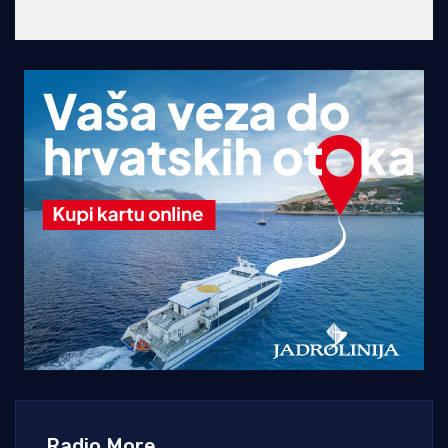
Radio More