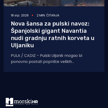
18 srp. 2026
2 MIN. ČITANJA
Nova šansa za pulski navoz:
Španjolski gigant Navantia
nudi gradnju ratnih korveta u
Uljaniku
PULA / CADIZ – Pulski Uljanik mogao bi
ponovno postati poprište velikih
brodograđevnih projekata. Uljanik
brodogradnja potpisala je memorandum o
razumijevanju sa