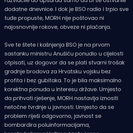
razvlačile do apsurda samo da bi se ostvarile
dodatne dnevnice. I dok je BSO radio i trpio sve
tuđe propuste, MORH nije poštovao ni
najosnovnije rokove, obveze ni plaćanja.
Sve te štete i kašnjenja BSO je na prvom
sastanku ministru Anušiću ponudio u cijelosti
otpisati, uz dogovor da se plati stvarni trošak
gradnje brodova za Hrvatsku vojsku bez
profita i bez gubitaka. To je bila maksimalno
korektna ponuda u interesu države. Umjesto
da prihvati rješenje, MORH nastavlja iznositi
netočne tvrdnje u javnosti. Umjesto da se
problem riješi odgovorno, javnost se
bombardira poluinformacijama,