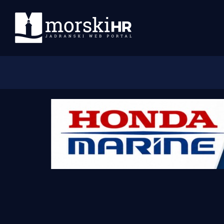
Početna
Morski plus
Morski TV
Obala
Otoci
Turizam i nautika