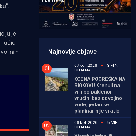
ku".
ciju je
značio
Najnovije objave
ovoljnim
07 kol. 2026
3 MIN.
ČITANJA
KOBNA POGREŠKA NA
BIOKOVU Krenuli na
vrh po paklenoj
vrućini bez dovoljno
vode, jedan se
planinar nije vratio
06 kol. 2026
5 MIN.
ČITANJA