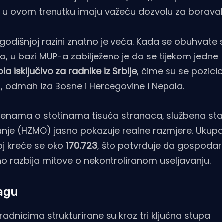
i u ovom trenutku imaju važeću dozvolu za boravak 
godišnjoj razini znatno je veća. Kada se obuhvate 
ora, u bazi MUP-a zabilježeno je da se tijekom jedne
a isključivo za radnike iz Srbije
, čime su se pozicio
, odmah iza Bosne i Hercegovine i Nepala.
ocjenama o stotinama tisuća stranaca, službena sta
nje (HZMO) jasno pokazuje realne razmjere. Ukupa
oj kreće se oko
170.723
, što potvrđuje da gospoda
o razbija mitove o nekontroliranom useljavanju.
agu
radnicima strukturirane su kroz tri ključna stupa