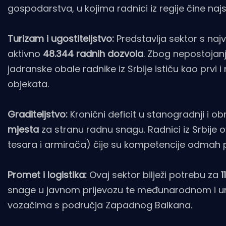
gospodarstva, u kojima radnici iz regije čine najsta
Turizam i ugostiteljstvo:
Predstavlja sektor s naj
aktivno
48.344 radnih dozvola
. Zbog nepostojanja
jadranske obale radnike iz Srbije ističu kao prvi i 
objekata.
Graditeljstvo:
Kronični deficit u stanogradnji i ob
mjesta
za stranu radnu snagu. Radnici iz Srbije o
tesara i armirača) čije su kompetencije odmah 
Promet i logistika:
Ovaj sektor bilježi potrebu za
1
snage u javnom prijevozu te međunarodnom i u
vozačima s područja Zapadnog Balkana.