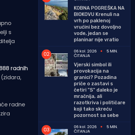
KOBNA POGREŠKA NA
BIOKOVU Krenuli na
vrh po paklenoj
kupno
vrućini bez dovoljno
lji s
vode, jedan se
planinar nije vratio
itelja
06 kol. 2026
5 MIN.
ČITANJA
Vjerski simbol ili
888 radnih
provokacija na
 (zidara,
granici? Pozadina
priče o zastavi s
četiri "S" daleko je
mračnija, ali
razotkriva i političare
aće radne
koji tako skreću
zira
pozornost sa sebe
06 kol. 2026
5 MIN.
ČITANJA