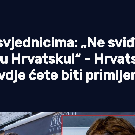
vjednicima: „Ne svi
 u Hrvatsku!“ - Hrvat
dje ćete biti primlje