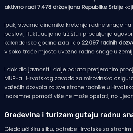
aktivno radi 7.473 državljana Republike Srbije
koj
Ipak, stvarna dinamika kretanja radne snage na 
poslovi, fluktuacije na tržištu i produljenja ugov
kalendarske godine izda i do
22.097 radnih dozvol
visoko treće mjesto uvozne radne snage u zemlji
I dok dio javnosti i dalje barata pretjeranim pr
MUP-a i Hrvatskog zavoda za mirovinsko osigura
važećih dozvola za sve strane radnike u Hrvatsk
inozemne pomoći više ne može opstati, no ujedn
Građevina i turizam gutaju radnu sn
Gledajući širu sliku, potrebe Hrvatske za stranim 