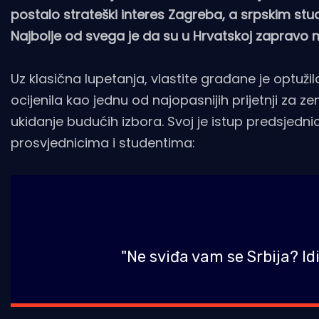
postalo strateški interes Zagreba, a srpskim st
Najbolje od svega je da su u Hrvatskoj zapravo ml
Uz klasična lupetanja, vlastite građane je optužila
ocijenila kao jednu od najopasnijih prijetnji za z
ukidanje budućih izbora. Svoj je istup predsjed
prosvjednicima i studentima:
"Ne sviđa vam se Srbija? Id