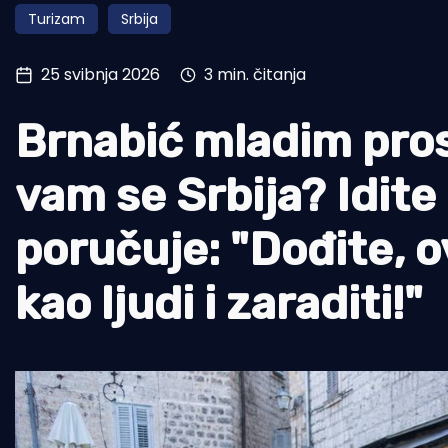
Turizam
Srbija
Pomorstvo
Ribolov
25 svibnja 2026
3 min. čitanja
Ekologija
Brnabić mladim pros
Tradicija i kultura
vam se Srbija? Idite
poručuje: "Dođite, ov
kao ljudi i zaraditi!"