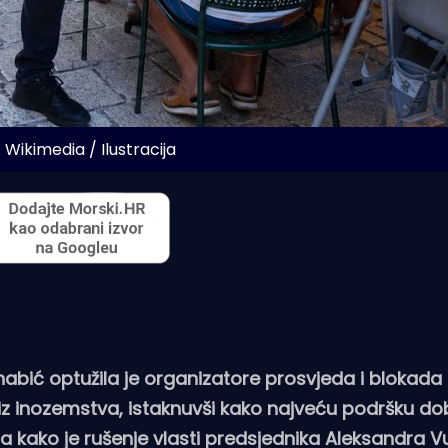
/ Wikimedia / Ilustracija
nabić optužila je organizatore prosvjeda i blokada
z inozemstva, istaknuvši kako najveću podršku dob
ila kako je rušenje vlasti predsjednika Aleksandra V