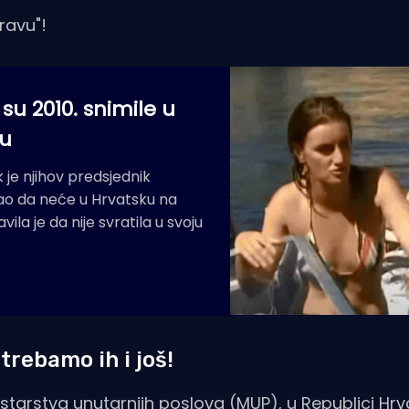
ravu"!
u 2010. snimile u
ru
 je njihov predsjednik
ao da neće u Hrvatsku na
ila je da nije svratila u svoju
 trebamo ih i još!
tarstva unutarnjih poslova (MUP), u Republici Hrv