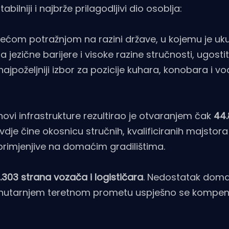
bilniji i najbrže prilagodljivi dio osoblja:
većom potražnjom na razini države, u kojemu je u
 jezične barijere i visoke razine stručnosti, ugostite
najpoželjniji izbor za pozicije kuhara, konobara i vod
novi infrastrukture rezultirao je otvaranjem čak
44.
vdje čine okosnicu stručnih, kvalificiranih majstora
primjenjive na domaćim gradilištima.
1.303 strana vozača i logističara
. Nedostatak dom
nutarnjem teretnom prometu uspješno se kompen