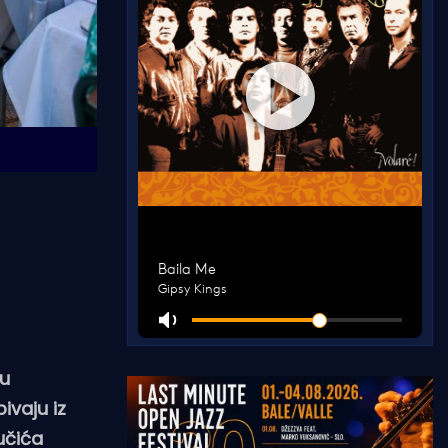
 u
ivaju iz
učića