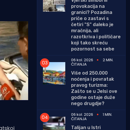
Vjerski simbol ili
provokacija na
granici? Pozadina
priče o zastavi s
četiri "S" daleko je
mračnija, ali
razotkriva i političare
koji tako skreću
pozornost sa sebe
06 kol. 2026
2 MIN.
ČITANJA
Više od 250.000
noćenja i povratak
pravog turizma:
Zašto se u Jelsi ove
godine ostaje duže
nego drugdje?
06 kol. 2026
1 MIN.
ČITANJA
atskoj
Talijan u Istri