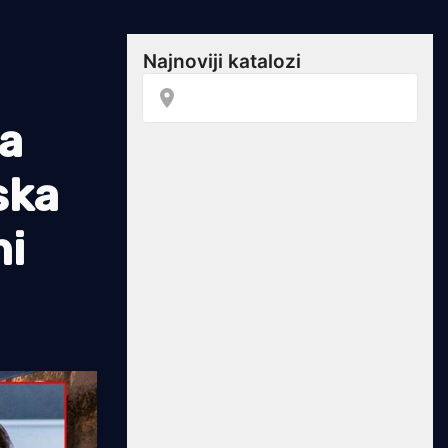
đa
ska
ni