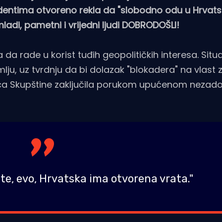
udentima otvoreno rekla da "slobodno odu u Hrvats
adi, pametni i vrijedni ljudi DOBRODOŠLI!
 da rade u korist tuđih geopolitičkih interesa. Situa
emlju, uz tvrdnju da bi dolazak "blokadera" na vlast 
nica Skupštine zaključila porukom upućenom nezad
ite, evo, Hrvatska ima otvorena vrata."