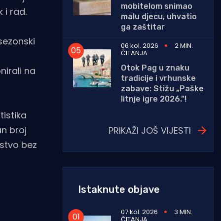
mobitelom snimao
i rad.
malu djecu, uhvatio
ga zaštitar
sezonski
06 kol. 2026
2 MIN.
ČITANJA
Otok Pag u znaku
nirali na
tradicije i vrhunske
zabave: Stižu „Paške
litnje igre 2026.”!
tistika
n broj
PRIKAŽI JOŠ VIJESTI
rstvo bez
Istaknute objave
07 kol. 2026
3 MIN.
ČITANJA