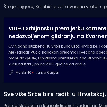
Što je najgore, Brnabić je za "otvorena vrata" u p
VIDEO Srbijansku premijerku kamere s
nedozvoljenom glisiranju na Kvarne
Ovih dana službenoj su Srbiji puna usta Hrvatske. I dok
Aleksandar Vučić napokon prelomio i svečano obeć
more dok je živ, srbijanska premijerka Ana Brnabić izjav
kuću na Krku, još od 2016. godine od kad je
Morski HR
Jurica Gašpar
Sve više Srba bira raditi u Hrvatskoj,
Prema službenim i konsolidiranim podacima Minis