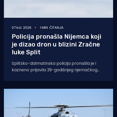
07 kol. 2026
1 MIN. ČITANJA
Policija pronašla Nijemca koji
je dizao dron u blizini Zračne
luke Split
Splitsko-dalmatinska policija pronašla je i
kazneno prijavila 39-godišnjeg njemačkog
državljanina osumnjičenog za nedopušteno
upravljanje dronom u zabranjenim zonama