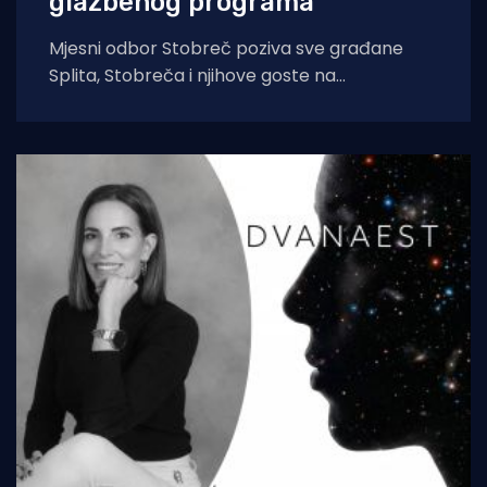
glazbenog programa
Mjesni odbor Stobreč poziva sve građane
Splita, Stobreča i njihove goste na
tradicionalnu proslavu Ribarske večeri i
blagdana sv. Lovre,