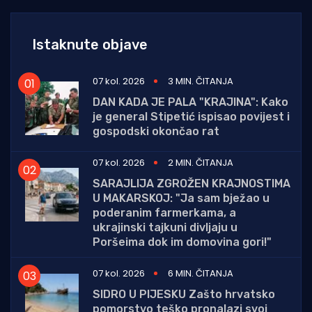
Istaknute objave
07 kol. 2026
3 MIN. ČITANJA
DAN KADA JE PALA "KRAJINA": Kako
je general Stipetić ispisao povijest i
gospodski okončao rat
07 kol. 2026
2 MIN. ČITANJA
SARAJLIJA ZGROŽEN KRAJNOSTIMA
U MAKARSKOJ: "Ja sam bježao u
poderanim farmerkama, a
ukrajinski tajkuni divljaju u
Poršeima dok im domovina gori!"
07 kol. 2026
6 MIN. ČITANJA
SIDRO U PIJESKU Zašto hrvatsko
pomorstvo teško pronalazi svoj