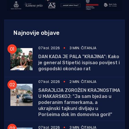
Najnovije objave
07 kol. 2026
3 MIN. ČITANJA
DAN KADA JE PALA "KRAJINA": Kako
je general Stipetić ispisao povijest i
gospodski okončao rat
07 kol. 2026
2 MIN. ČITANJA
SARAJLIJA ZGROŽEN KRAJNOSTIMA
U MAKARSKOJ: "Ja sam bježao u
poderanim farmerkama, a
ukrajinski tajkuni divljaju u
Poršeima dok im domovina gori!"
07 kol. 2026
3 MIN. ČITANJA