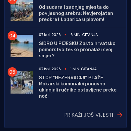
Od sudara i zadnjeg mjesta do
povijesnog srebra: Nevjerojatan
preokret Lađarica u plavom!
07 kol. 2026
6 MIN. ČITANJA
SIDRO U PIJESKU Zašto hrvatsko
pomorstvo teško pronalazi svoj
smjer?
07 kol. 2026
1 MIN. ČITANJA
STOP "REZERVACIJI" PLAŽE
Makarski komunalci ponovno
uklanjali ručnike ostavljene preko
noći
PRIKAŽI JOŠ VIJESTI