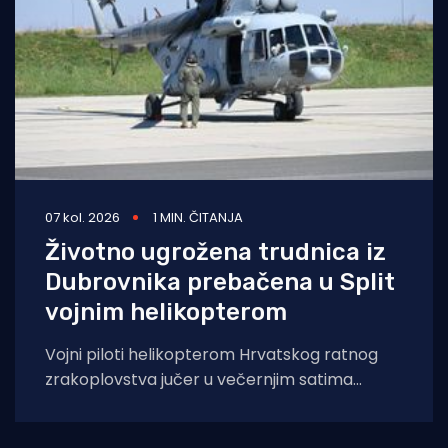
07 kol. 2026
1 MIN. ČITANJA
Životno ugrožena trudnica iz
Dubrovnika prebačena u Split
vojnim helikopterom
Vojni piloti helikopterom Hrvatskog ratnog
zrakoplovstva jučer u večernjim satima
prevezli su životno ugroženu trudnicu iz Opće
bolnice Dubrovnik u