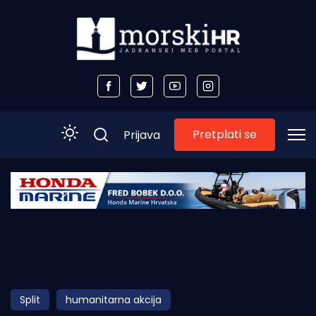
Pretplati se
Prijava
Početna
Morski plus
Morski TV
Obala
Split
humanitarna akcija
Otoci