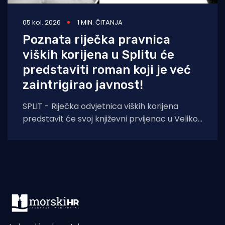
05 kol. 2026
1 MIN. ČITANJA
Poznata riječka pravnica
viških korijena u Splitu će
predstaviti roman koji je već
zaintrigirao javnost!
SPLIT - Riječka odvjetnica viških korijena
predstavit će svoj književni prvijenac u Velikoj
dvorani Gradske knjižnice Marka Marulića u
Splitu, u