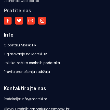
Jadranski web portal
Pratite nas
Info
O portalu Morski.HR
Oglašavanje na Morski.HR
Politika zaštite osobnih podataka
Pravila prenošenja sadržaja
Kontaktirajte nas
Redakcija:
info@morski.hr
Glavni urednik:
gasparjurica@morski.hr