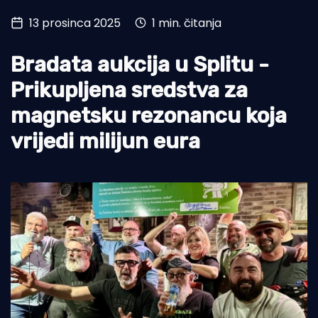
13 prosinca 2025
1 min. čitanja
Turizam i nautika
Pomorstvo
Bradata aukcija u Splitu -
Ribolov
Prikupljena sredstva za
magnetsku rezonancu koja
Ekologija
vrijedi milijun eura
Tradicija i kultura