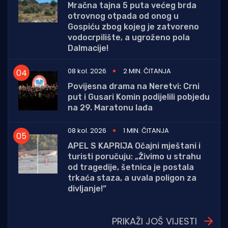
Mračna tajna 5 puta većeg brda
otrovnog otpada od onog u
Gospiću zbog kojeg je zatvoreno
vodocrpilište, a ugroženo pola
Dalmacije!
08 kol. 2026
2 MIN. ČITANJA
Povijesna drama na Neretvi: Crni
put i Gusari Komin podijelili pobjedu
na 29. Maratonu lađa
08 kol. 2026
1 MIN. ČITANJA
APEL S KAPRIJA Očajni mještani i
turisti poručuju: „Živimo u strahu
od tragedije, šetnica je postala
trkaća staza, a uvala poligon za
divljanje!“
PRIKAŽI JOŠ VIJESTI