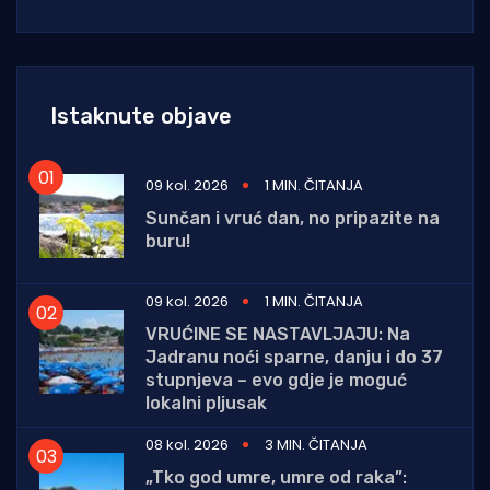
Istaknute objave
09 kol. 2026
1 MIN. ČITANJA
Sunčan i vruć dan, no pripazite na
buru!
09 kol. 2026
1 MIN. ČITANJA
VRUĆINE SE NASTAVLJAJU: Na
Jadranu noći sparne, danju i do 37
stupnjeva – evo gdje je moguć
lokalni pljusak
08 kol. 2026
3 MIN. ČITANJA
„Tko god umre, umre od raka”: