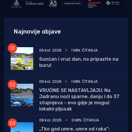
Najnovije objave
09 kol. 2026
1 MIN. ČITANJA
Sunčan i vruć dan, no pripazite na
buru!
09 kol. 2026
1 MIN. ČITANJA
VRUĆINE SE NASTAVLJAJU: Na
Jadranu noći sparne, danju i do 37
stupnjeva – evo gdje je moguć
lokalni pljusak
08 kol. 2026
3 MIN. ČITANJA
„Tko god umre, umre od raka”: