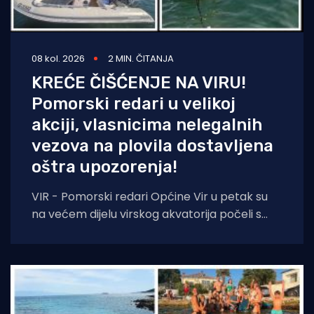
08 kol. 2026
2 MIN. ČITANJA
KREĆE ČIŠĆENJE NA VIRU!
Pomorski redari u velikoj
akciji, vlasnicima nelegalnih
vezova na plovila dostavljena
oštra upozorenja!
VIR - Pomorski redari Općine Vir u petak su
na većem dijelu virskog akvatorija počeli s
prvom fazom akcije uklanjanja nelegalnih