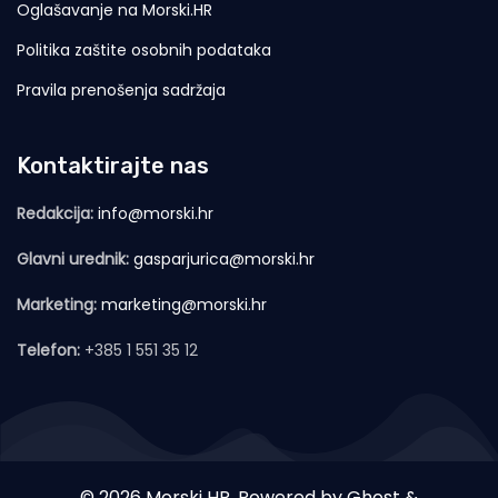
Oglašavanje na Morski.HR
Politika zaštite osobnih podataka
Pravila prenošenja sadržaja
Kontaktirajte nas
Redakcija:
info@morski.hr
Glavni urednik:
gasparjurica@morski.hr
Marketing:
marketing@morski.hr
Telefon:
+385 1 551 35 12
© 2026 Morski HR. Powered by
Ghost
&