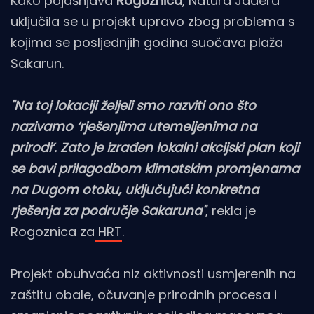
Kako pojašnjava
Rogoznica
, Natura Jadera
uključila se u projekt upravo zbog problema s
kojima se posljednjih godina suočava plaža
Sakarun.
"Na toj lokaciji željeli smo razviti ono što
nazivamo ‘rješenjima utemeljenima na
prirodi’. Zato je izrađen lokalni akcijski plan koji
se bavi prilagodbom klimatskim promjenama
na Dugom otoku, uključujući konkretna
rješenja za područje Sakaruna"
, rekla je
Rogoznica za
HRT
.
Projekt obuhvaća niz aktivnosti usmjerenih na
zaštitu obale, očuvanje prirodnih procesa i