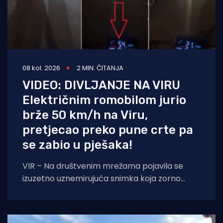
08 kol. 2026
2 MIN. ČITANJA
VIDEO: DIVLJANJE NA VIRU
Električnim romobilom jurio
brže 50 km/h na Viru,
pretjecao preko pune crte pa
se zabio u pješaka!
VIR – Na društvenim mrežama pojavila se
izuzetno uznemirujuća snimka koja zorno
prikazuje sav užas i neodgovornost pojedinih
vozača električnih romobila.