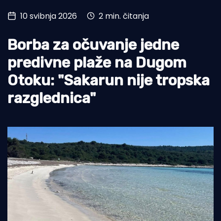
10 svibnja 2026
2 min. čitanja
Turizam i nautika
Pomorstvo
Borba za očuvanje jedne
Ribolov
predivne plaže na Dugom
Otoku: "Sakarun nije tropska
Ekologija
razglednica"
Tradicija i kultura