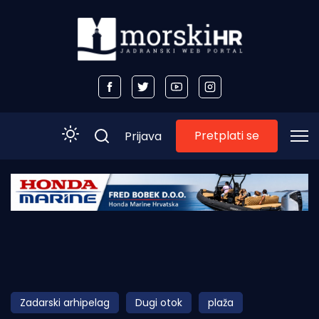
Pretplati se
Prijava
Početna
Morski plus
Morski TV
Obala
Zadarski arhipelag
Dugi otok
plaža
Otoci