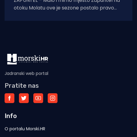
ZAPUNTEL – Malo i mirno mjesto Zapuntel na
otoku Molatu ove je sezone postalo pravo
kulturno i edukativno središte otoka
zahvaljujući
Jadranski web portal
Pratite nas
Info
O portalu Morski.HR