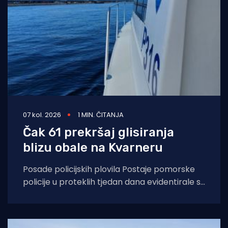
07 kol. 2026
1 MIN. ČITANJA
Čak 61 prekršaj glisiranja
blizu obale na Kvarneru
Posade policijskih plovila Postaje pomorske
policije u proteklih tjedan dana evidentirale su
61 prekršaj nedozvoljenog glisiranja, odnosno
glisiranja na udaljenosti