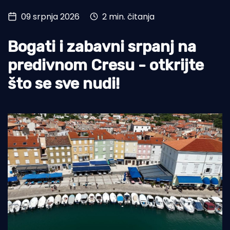
09 srpnja 2026
2 min. čitanja
Turizam i nautika
Pomorstvo
Bogati i zabavni srpanj na
Ribolov
predivnom Cresu - otkrijte
što se sve nudi!
Ekologija
Tradicija i kultura