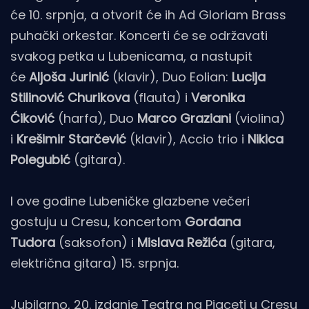
će 10. srpnja, a otvorit će ih Ad Gloriam Brass
puhački orkestar. Koncerti će se održavati
svakog petka u Lubenicama, a nastupit
će
Aljoša Jurinić
(klavir), Duo Eolian:
Lucija
Stilinović Churikova
(flauta) i
Veronika
Ćiković
(harfa), Duo
Marco Graziani
(violina)
i
Krešimir Starčević
(klavir), Accio trio i
Nikica
Polegubić
(gitara).
I ove godine Lubeničke glazbene večeri
gostuju u Cresu, koncertom
Gordana
Tudora
(saksofon) i
Mislava Režića
(gitara,
električna gitara) 15. srpnja.
Jubilarno, 20. izdanje Teatra na Pjaceti u Cresu