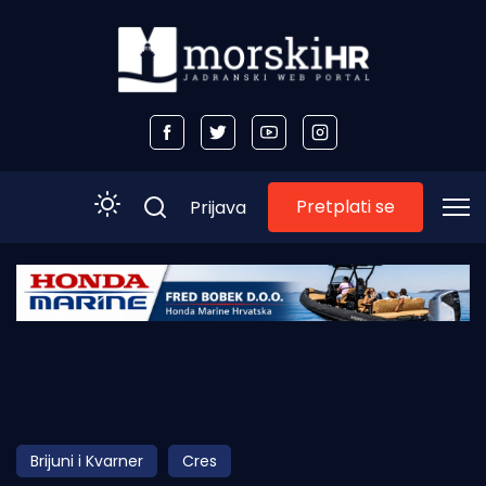
Pretplati se
Prijava
Početna
Morski plus
Morski TV
Obala
Brijuni i Kvarner
Cres
Otoci