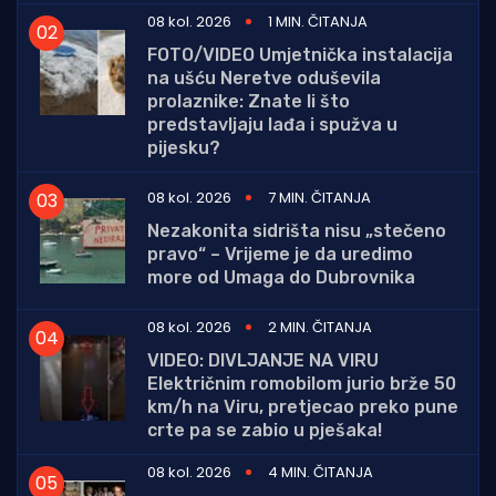
08 kol. 2026
1 MIN. ČITANJA
FOTO/VIDEO Umjetnička instalacija
na ušću Neretve oduševila
prolaznike: Znate li što
predstavljaju lađa i spužva u
pijesku?
08 kol. 2026
7 MIN. ČITANJA
Nezakonita sidrišta nisu „stečeno
pravo“ – Vrijeme je da uredimo
more od Umaga do Dubrovnika
08 kol. 2026
2 MIN. ČITANJA
VIDEO: DIVLJANJE NA VIRU
Električnim romobilom jurio brže 50
km/h na Viru, pretjecao preko pune
crte pa se zabio u pješaka!
08 kol. 2026
4 MIN. ČITANJA