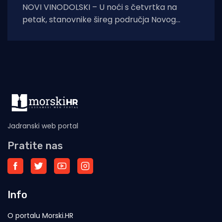
NOVI VINODOLSKI – U noći s četvrtka na
petak, stanovnike šireg područja Novog
Vinodolskog i okolice uznemirio je umjeren
potres. Prema
Jadranski web portal
Pratite nas
Info
O portalu Morski.HR