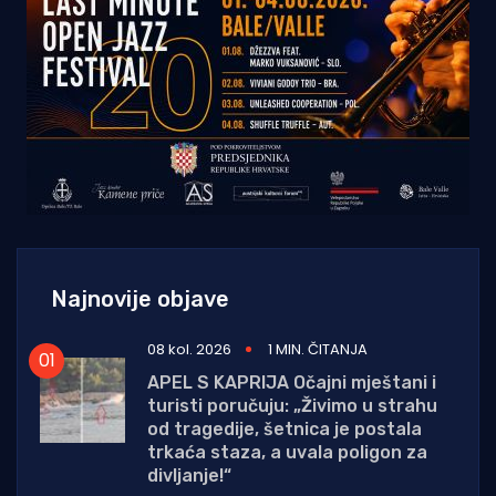
Najnovije objave
08 kol. 2026
1 MIN. ČITANJA
APEL S KAPRIJA Očajni mještani i
turisti poručuju: „Živimo u strahu
od tragedije, šetnica je postala
trkaća staza, a uvala poligon za
divljanje!“