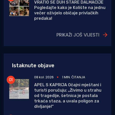
VRATIO SE DUH STARE DALMACIJE
Pogledajte kako je Kolište na jednu
večer oživjelo običaje privlačkih
predaka!
PRIKAŽI JOŠ VIJESTI
Istaknute objave
08 kol. 2026
1 MIN. ČITANJA
APEL S KAPRIJA Očajni mještani i
turisti poručuju: „Živimo u strahu
od tragedije, šetnica je postala
trkaća staza, a uvala poligon za
divljanje!“