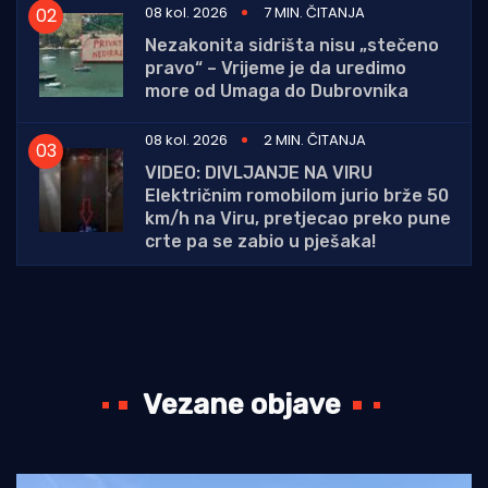
08 kol. 2026
7 MIN. ČITANJA
Nezakonita sidrišta nisu „stečeno
pravo“ – Vrijeme je da uredimo
more od Umaga do Dubrovnika
08 kol. 2026
2 MIN. ČITANJA
VIDEO: DIVLJANJE NA VIRU
Električnim romobilom jurio brže 50
km/h na Viru, pretjecao preko pune
crte pa se zabio u pješaka!
Vezane objave