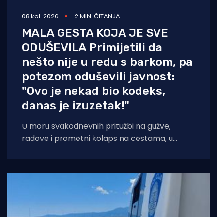
08 kol. 2026
2 MIN. ČITANJA
MALA GESTA KOJA JE SVE
ODUŠEVILA Primijetili da
nešto nije u redu s barkom, pa
potezom oduševili javnost:
"Ovo je nekad bio kodeks,
danas je izuzetak!"
U moru svakodnevnih pritužbi na gužve,
radove i prometni kolaps na cestama, u
popularnoj Facebook grupi "Problemi u
prometu