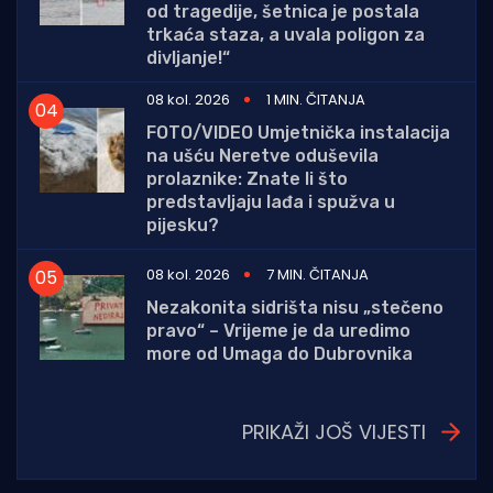
od tragedije, šetnica je postala
trkaća staza, a uvala poligon za
divljanje!“
08 kol. 2026
1 MIN. ČITANJA
FOTO/VIDEO Umjetnička instalacija
na ušću Neretve oduševila
prolaznike: Znate li što
predstavljaju lađa i spužva u
pijesku?
08 kol. 2026
7 MIN. ČITANJA
Nezakonita sidrišta nisu „stečeno
pravo“ – Vrijeme je da uredimo
more od Umaga do Dubrovnika
PRIKAŽI JOŠ VIJESTI