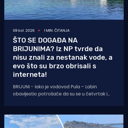
08 kol. 2026
1 MIN. ČITANJA
ŠTO SE DOGAĐA NA
BRIJUNIMA? Iz NP tvrde da
nisu znali za nestanak vode, a
evo što su brzo obrisali s
interneta!
BRIJUNI - Iako je vodovod Pula – Labin
obavijestio potrošače da su se u četvrtak i
petak, 6. i 7. kolovoza izvoditi