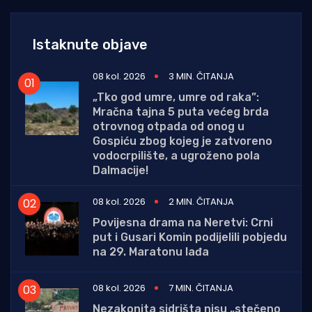
Istaknute objave
08 kol. 2026
3 MIN. ČITANJA
„Tko god umre, umre od raka”:
Mračna tajna 5 puta većeg brda
otrovnog otpada od onog u
Gospiću zbog kojeg je zatvoreno
vodocrpilište, a ugroženo pola
Dalmacije!
08 kol. 2026
2 MIN. ČITANJA
Povijesna drama na Neretvi: Crni
put i Gusari Komin podijelili pobjedu
na 29. Maratonu lađa
08 kol. 2026
7 MIN. ČITANJA
Nezakonita sidrišta nisu „stečeno