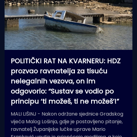
POLITIČKI RAT NA KVARNERU: HDZ
prozvao ravnatelja za tisuću
nelegalnih vezova, on im
odgovorio: “Sustav se vodio po
principu ‘ti možeš, ti ne možeš’!”
MALI LIŠINJ - Nakon održane sjednice Gradskog
vijeća Malog Lošinja, gdje je postavljeno pitanje,
ravnatelj Županijske lučke uprave Mario
Franković uputio je priopćenje medijima, a koje