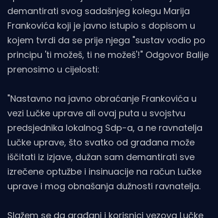
demantirati svog sadašnjeg kolegu Marija
Frankovića koji je javno istupio s dopisom u
kojem tvrdi da se prije njega "sustav vodio po
principu 'ti možeš, ti ne možeš'!" Odgovor Balije
prenosimo u cijelosti:
"Nastavno na javno obraćanje Frankovića u
vezi Lučke uprave ali ovaj puta u svojstvu
predsjednika lokalnog Sdp-a, a ne ravnatelja
Lučke uprave, što svatko od građana može
iščitati iz izjave, dužan sam demantirati sve
izrečene optužbe i insinuacije na račun Lučke
uprave i mog obnašanja dužnosti ravnatelja.
Slažem se da građani i korisnici vezova Lučke