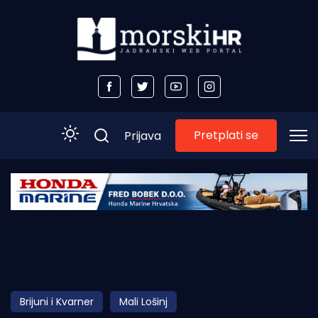
Pretplati se
Prijava
Početna
Morski plus
Morski TV
Obala
Brijuni i Kvarner
Mali Lošinj
Otoci