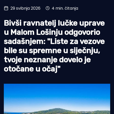
29 svibnja 2026
4 min. čitanja
Turizam i nautika
Pomorstvo
Bivši ravnatelj lučke uprave
Ribolov
u Malom Lošinju odgovorio
sadašnjem: "Liste za vezove
Ekologija
bile su spremne u siječnju,
Tradicija i kultura
tvoje neznanje dovelo je
otočane u očaj"