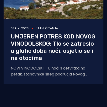
07 kol. 2026
1 MIN. ČITANJA
UMJEREN POTRES KOD NOVOG
VINODOLSKOG: Tlo se zatreslo
u gluho doba noći, osjetio se i
na otocima
NOVI VINODOLSKI – U noći s četvrtka na
petak, stanovnike šireg područja Novog
Vinodolskog i okolice uznemirio je umjeren
potres. Prema