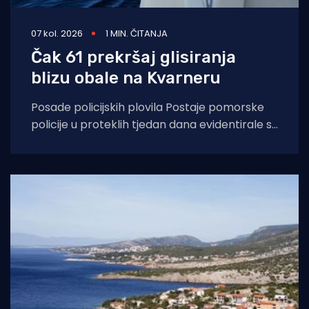
07 kol. 2026
1 MIN. ČITANJA
Čak 61 prekršaj glisiranja
blizu obale na Kvarneru
Posade policijskih plovila Postaje pomorske
policije u proteklih tjedan dana evidentirale su
61 prekršaj nedozvoljenog glisiranja, odnosno
glisiranja na udaljenosti