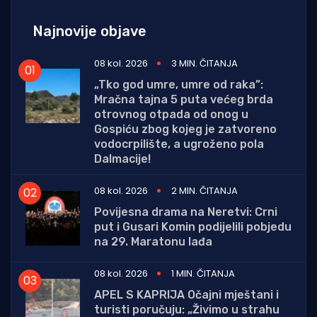
Najnovije objave
08 kol. 2026
3 MIN. ČITANJA
„Tko god umre, umre od raka”:
Mračna tajna 5 puta većeg brda
otrovnog otpada od onog u
Gospiću zbog kojeg je zatvoreno
vodocrpilište, a ugroženo pola
Dalmacije!
08 kol. 2026
2 MIN. ČITANJA
Povijesna drama na Neretvi: Crni
put i Gusari Komin podijelili pobjedu
na 29. Maratonu lađa
08 kol. 2026
1 MIN. ČITANJA
APEL S KAPRIJA Očajni mještani i
turisti poručuju: „Živimo u strahu