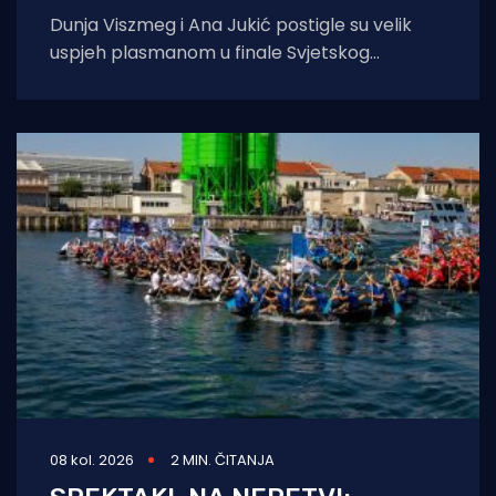
Dunja Viszmeg i Ana Jukić postigle su velik
uspjeh plasmanom u finale Svjetskog
prvenstva, ali u finalu nisu odlučile biti
08 kol. 2026
2 MIN. ČITANJA