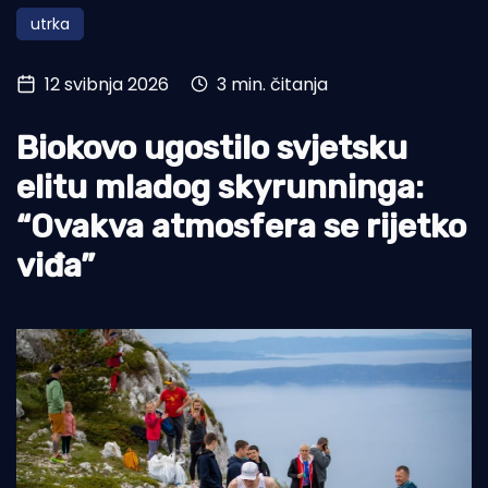
utrka
Turizam i nautika
Pomorstvo
12 svibnja 2026
3 min. čitanja
Ribolov
Biokovo ugostilo svjetsku
Ekologija
elitu mladog skyrunninga:
Tradicija i kultura
“Ovakva atmosfera se rijetko
viđa”