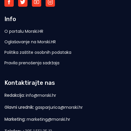
Info
O portalu Morski.HR
Oglašavanje na Morski.HR
Politika zaštite osobnih podataka
Pravila prenošenja sadržaja
Kontaktirajte nas
Redakcija:
info@morski.hr
Glavni urednik:
gasparjurica@morski.hr
Marketing:
marketing@morski.hr