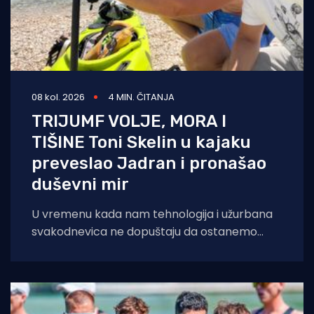
08 kol. 2026
4 MIN. ČITANJA
TRIJUMF VOLJE, MORA I
TIŠINE Toni Skelin u kajaku
preveslao Jadran i pronašao
duševni mir
U vremenu kada nam tehnologija i užurbana
svakodnevica ne dopuštaju da ostanemo
sami sa svojim mislima, šibenski profesor
tjelesne i