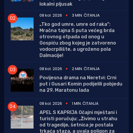
lokalni pljusak
08 kol. 2026
3 MIN. ČITANJA
„Tko god umre, umre od raka”:
Mračna tajna 5 puta većeg brda
otrovnog otpada od onog u
Gospiću zbog kojeg je zatvoreno
vodocrpilište, a ugroženo pola
Dalmacije!
08 kol. 2026
2 MIN. ČITANJA
Povijesna drama na Neretvi: Crni
put i Gusari Komin podijelili pobjedu
na 29. Maratonu lađa
08 kol. 2026
1 MIN. ČITANJA
APEL S KAPRIJA Očajni mještani i
turisti poručuju: „Živimo u strahu
od tragedije, šetnica je postala
trkaća staza, a uvala poligon za