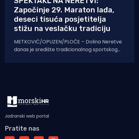
SPEKTAKL NA NERETVI:
Započinje 29. Maraton lađa,
deseci tisuća posjetitelja
stižu na veslačku tradiciju
METKOVIĆ/OPUZEN/PLOČE – Dolina Neretve
danas je središte tradicionalnog sportskog
spektakla. U borbi za prestižni Štit kneza
Domagoja, snage će
Jadranski web portal
Pratite nas