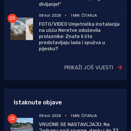
divljanje!“
08 kol. 2026
1 MIN. ČITANJA
FOTO/VIDEO Umjetnička instalacija
na ušću Neretve oduševila
prolaznike: Znate li što
predstavljaju lađa i spužva u
pijesku?
PRIKAŽI JOŠ VIJESTI
Istaknute objave
09 kol. 2026
1 MIN. ČITANJA
VRUĆINE SE NASTAVLJAJU: Na
Jadranu noći sparne, danju i do 37