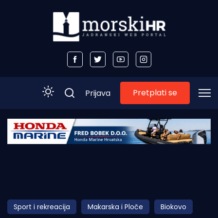
Pretplati se
Prijava
Početna
Morski plus
Morski TV
Obala
Sport i rekreacija
Makarska i Ploče
Biokovo
Otoci