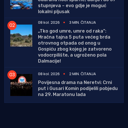
stupnjeva – evo gdje je moguć
lokalni pljusak
08 kol. 2026
3 MIN. ČITANJA
„Tko god umre, umre od raka”:
Mračna tajna 5 puta većeg brda
otrovnog otpada od onog u
Gospiću zbog kojeg je zatvoreno
vodocrpilište, a ugroženo pola
Dalmacije!
08 kol. 2026
2 MIN. ČITANJA
Povijesna drama na Neretvi: Crni
put i Gusari Komin podijelili pobjedu
na 29. Maratonu lađa