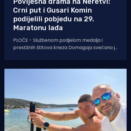
Povijesna drama na Neretvi:
Crni put i Gusari Komin
podijelili pobjedu na 29.
Maratonu lađa
PLOČE - Službenom podjelom medalja i
prestižnih štitova kneza Domagoja svečano je
završen 29. Maraton lađa na Neretvi.
Ovogodišnje izdanje ostat