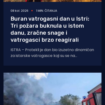
08 kol. 2026
1 MIN. ČITANJA
Buran vatrogasni dan u Istri:
Tri požara buknula u istom
danu, zračne snage i
vatrogasci brzo reagirali
ISTRA – Protekli je dan bio izuzetno dinamičan
za istarske vatrogasce koji su se na
otvorenom prostoru borili s tri požara,