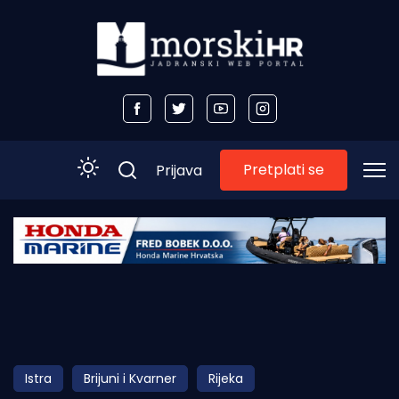
Pretplati se
Prijava
Početna
Morski plus
Morski TV
Obala
Istra
Brijuni i Kvarner
Rijeka
Otoci