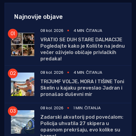
Najnovije objave
08 kol. 2026
4 MIN. ČITANJA
VRATIO SE DUH STARE DALMACIJE
Pogledajte kako je Kolište na jednu
večer oživjelo običaje privlačkih
predaka!
08 kol. 2026
4 MIN. ČITANJA
TRIJUMF VOLJE, MORA I TIŠINE Toni
Skelin u kajaku preveslao Jadran i
pronašao duševni mir
08 kol. 2026
1 MIN. ČITANJA
Zadarski akvatorij pod povećalom:
Policija uhvatila 27 skipera u
opasnom prekršaju, evo kolike su