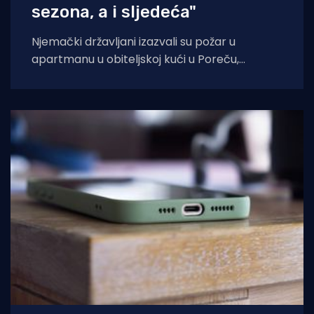
sezona, a i sljedeća"
Njemački državljani izazvali su požar u
apartmanu u obiteljskoj kući u Poreču,
pokazao je policijski očevid. U vatri je uništen