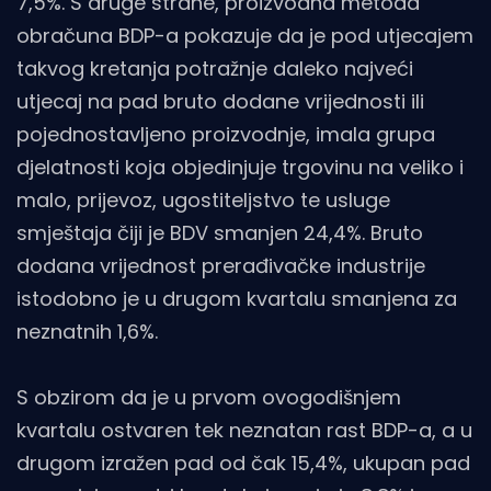
7,5%. S druge strane, proizvodna metoda
obračuna BDP-a pokazuje da je pod utjecajem
takvog kretanja potražnje daleko najveći
utjecaj na pad bruto dodane vrijednosti ili
pojednostavljeno proizvodnje, imala grupa
djelatnosti koja objedinjuje trgovinu na veliko i
malo, prijevoz, ugostiteljstvo te usluge
smještaja čiji je BDV smanjen 24,4%. Bruto
dodana vrijednost prerađivačke industrije
istodobno je u drugom kvartalu smanjena za
neznatnih 1,6%.
S obzirom da je u prvom ovogodišnjem
kvartalu ostvaren tek neznatan rast BDP-a, a u
drugom izražen pad od čak 15,4%, ukupan pad