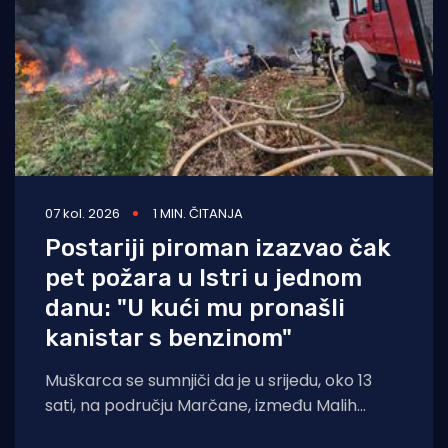
07 kol. 2026
1 MIN. ČITANJA
Postariji piroman izazvao čak
pet požara u Istri u jednom
danu: "U kući mu pronašli
kanistar s benzinom"
Muškarca se sumnjiči da je u srijedu, oko 13
sati, na području Marčane, između Malih
Vareški i Krnice, izazvao požar