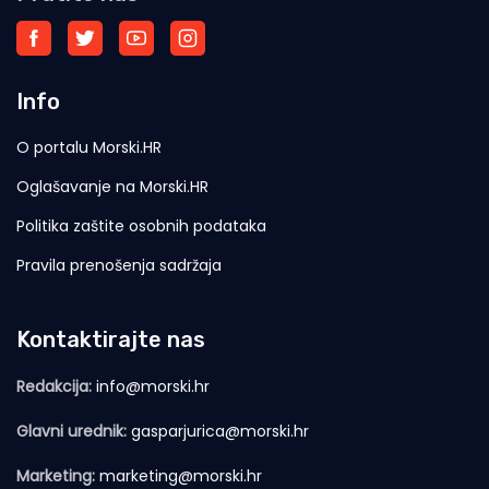
Info
O portalu Morski.HR
Oglašavanje na Morski.HR
Politika zaštite osobnih podataka
Pravila prenošenja sadržaja
Kontaktirajte nas
Redakcija:
info@morski.hr
Glavni urednik:
gasparjurica@morski.hr
Marketing:
marketing@morski.hr