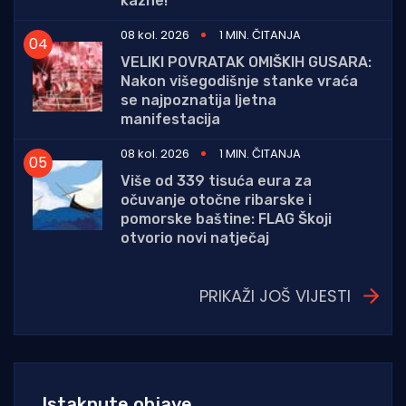
kazne!
08 kol. 2026
1 MIN. ČITANJA
VELIKI POVRATAK OMIŠKIH GUSARA:
Nakon višegodišnje stanke vraća
se najpoznatija ljetna
manifestacija
08 kol. 2026
1 MIN. ČITANJA
Više od 339 tisuća eura za
očuvanje otočne ribarske i
pomorske baštine: FLAG Škoji
otvorio novi natječaj
PRIKAŽI JOŠ VIJESTI
Istaknute objave