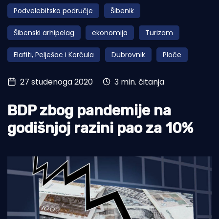
Podvelebitsko područje
Šibenik
Turizam i nautika
Šibenski arhipelag
ekonomija
Turizam
Pomorstvo
Elafiti, Pelješac i Korčula
Dubrovnik
Ploče
Ribolov
Ekologija
27 studenoga 2020
3 min. čitanja
Tradicija i kultura
BDP zbog pandemije na
godišnjoj razini pao za 10%