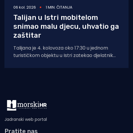
06 kol. 2026
1 MIN. ČITANJA
Talijan u Istri mobitelom
snimao malu djecu, uhvatio ga
zaštitar
Talijana je 4. kolovoza oko 17:30 u jednom
turističkom objektu u Istri zatekao djelatnik
zaštitarske tvrtke dok je mobitelom
Jadranski web portal
Pratite nas