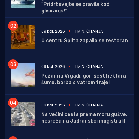
"Pridržavajte se pravila kod
glisiranja!"
09 kol. 2026
1 MIN. ČITANJA
U centru Splita zapalio se restoran
09 kol. 2026
1 MIN. ČITANJA
Požar na Vrgadi, gori šest hektara
šume, borba s vatrom traje!
09 kol. 2026
1 MIN. ČITANJA
Na većini cesta prema moru gužve,
nesreća na Jadranskoj magistrali!