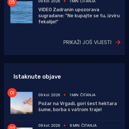
09 kol. 2026
1 MIN. ČITANJA
VIDEO Zadranin upozorava
sugrađane: "Ne kupajte se tu, izviru
fekalije!"
PRIKAŽI JOŠ VIJESTI
Istaknute objave
09 kol. 2026
1 MIN. ČITANJA
Požar na Vrgadi, gori šest hektara
šume, borba s vatrom traje!
09 kol. 2026
9 MIN. ČITANJA