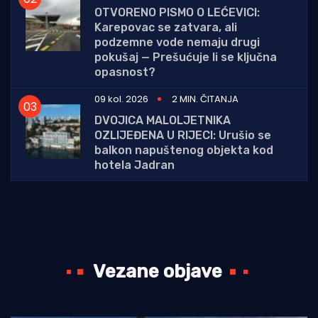
OTVORENO PISMO O LEĆEVICI:
Karepovac se zatvara, ali
podzemne vode nemaju drugi
pokušaj — Prešućuje li se ključna
opasnost?
09 kol. 2026
2 MIN. ČITANJA
DVOJICA MALOLJETNIKA
OZLIJEĐENA U RIJECI: Urušio se
balkon napuštenog objekta kod
hotela Jadran
Vezane objave