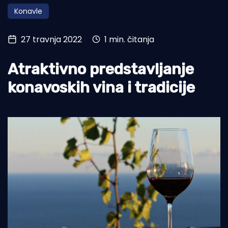
Konavle
Turizam i nautika
Pomorstvo
27 travnja 2022
1 min. čitanja
Ribolov
Atraktivno predstavljanje
Ekologija
konavoskih vina i tradicije
Tradicija i kultura