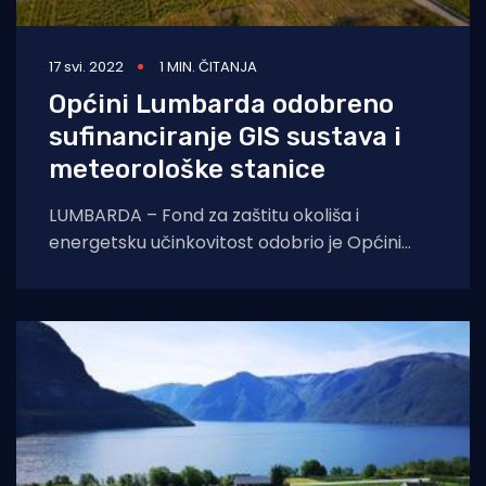
17 svi. 2022
1 MIN. ČITANJA
Općini Lumbarda odobreno
sufinanciranje GIS sustava i
meteorološke stanice
LUMBARDA – Fond za zaštitu okoliša i
energetsku učinkovitost odobrio je Općini
Lumbarda na Korčuli sufinanciranje dva
projekta za razvoj pametnih