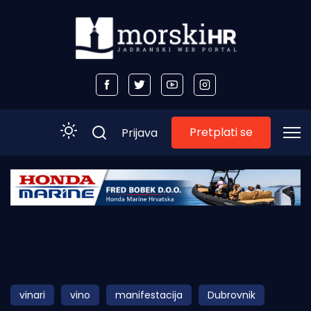
Pretplati se
Prijava
Početna
Morski plus
Morski TV
Obala
vinari
vino
manifestacija
Dubrovnik
Otoci