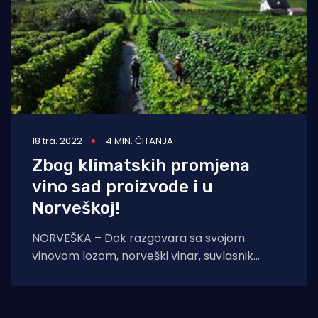
18 tra. 2022
4 MIN. ČITANJA
Zbog klimatskih promjena
vino sad proizvode i u
Norveškoj!
NORVEŠKA – Dok razgovara sa svojom
vinovom lozom, norveški vinar, suvlasnik
norveške vinarije Slinde, Bjørn Bergum
objašnjava kako nije lako natjerati