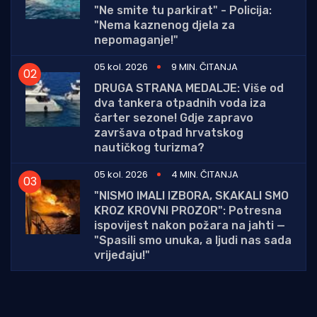
"Ne smite tu parkirat" - Policija:
"Nema kaznenog djela za
nepomaganje!"
05 kol. 2026
9 MIN. ČITANJA
DRUGA STRANA MEDALJE: Više od
dva tankera otpadnih voda iza
čarter sezone! Gdje zapravo
završava otpad hrvatskog
nautičkog turizma?
05 kol. 2026
4 MIN. ČITANJA
"NISMO IMALI IZBORA, SKAKALI SMO
KROZ KROVNI PROZOR": Potresna
ispovijest nakon požara na jahti —
"Spasili smo unuka, a ljudi nas sada
vrijeđaju!"