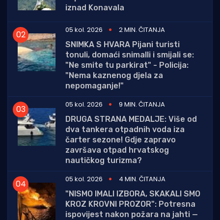
iznad Konavala
05 kol. 2026
2 MIN. ČITANJA
SNIMKA S HVARA Pijani turisti
tonuli, domaći snimalli i smijali se:
"Ne smite tu parkirat" - Policija:
"Nema kaznenog djela za
nepomaganje!"
05 kol. 2026
9 MIN. ČITANJA
DRUGA STRANA MEDALJE: Više od
dva tankera otpadnih voda iza
čarter sezone! Gdje zapravo
završava otpad hrvatskog
nautičkog turizma?
05 kol. 2026
4 MIN. ČITANJA
"NISMO IMALI IZBORA, SKAKALI SMO
KROZ KROVNI PROZOR": Potresna
ispovijest nakon požara na jahti —