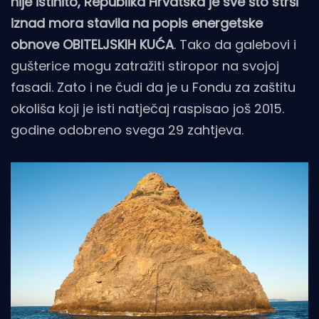
nije istinito, Republika Hrvatska je sve što strši
iznad mora stavila na popis energetske
obnove OBITELJSKIH KUĆA
. Tako da galebovi i
gušterice mogu zatražiti stiropor na svojoj
fasadi. Zato i ne čudi da je u Fondu za zaštitu
okoliša koji je isti natječaj raspisao još 2015.
godine odobreno svega 29 zahtjeva.