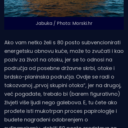
Jabuka / Photo: Morski.hr
Ako vam netko želi s 80 posto subvencionirati
energetsku obnovu kuće, može to zvučati i kao
poziv za život na otoku, jer se to odnosi na
područja od posebne državne skrbi, otoke i
brdsko-planinska područja. Ovdje se radi o
takozvanoj „prvoj skupini otoka“, jer na drugoj,
već pogađate, trebalo bi (barem figurativno)
živjeti više ljudi nego galebova. E, tu ćete ako
prođete isti mukotrpan proces papirologije i
budete nagrađeni odobrenjem o