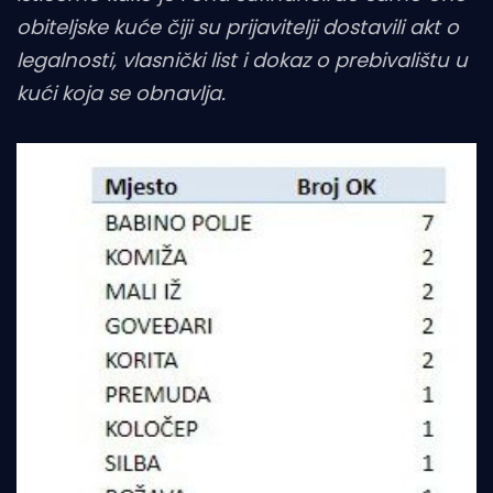
obiteljske kuće čiji su prijavitelji dostavili akt o
legalnosti, vlasnički list i dokaz o prebivalištu u
kući koja se obnavlja.