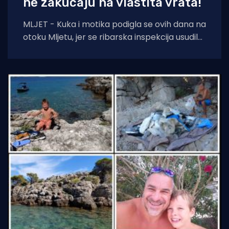
ne zakucaju na vlastita vrata!
MLJET - Kuka i motika podigla se ovih dana na
otoku Mljetu, jer se ribarska inspekcija usudila
iz Šibenika potegnuti skroz