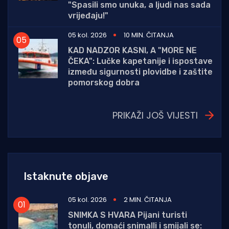
"Spasili smo unuka, a ljudi nas sada
vrijeđaju!"
05 kol. 2026
10 MIN. ČITANJA
KAD NADZOR KASNI, A "MORE NE
ČEKA": Lučke kapetanije i ispostave
između sigurnosti plovidbe i zaštite
pomorskog dobra
PRIKAŽI JOŠ VIJESTI
Istaknute objave
05 kol. 2026
2 MIN. ČITANJA
SNIMKA S HVARA Pijani turisti
tonuli, domaći snimalli i smijali se: