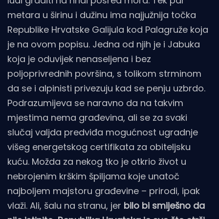
ludi graditi na hridi posred mora. Tek par
metara u širinu i dužinu ima najjužnija točka
Republike Hrvatske Galijula kod Palagruže koja
je na ovom popisu. Jedna od njih je i Jabuka
koja je oduvijek nenaseljena i bez
poljoprivrednih površina, s tolikom strminom
da se i alpinisti privezuju kad se penju uzbrdo.
Podrazumijeva se naravno da na takvim
mjestima nema građevina, ali se za svaki
slučaj valjda predviđa mogućnost ugradnje
višeg energetskog certifikata za obiteljsku
kuću. Možda za nekog tko je otkrio život u
nebrojenim krškim špiljama koje unatoč
najboljem majstoru građevine – prirodi, ipak
vlaži. Ali, šalu na stranu, jer
bilo bi smiješno da