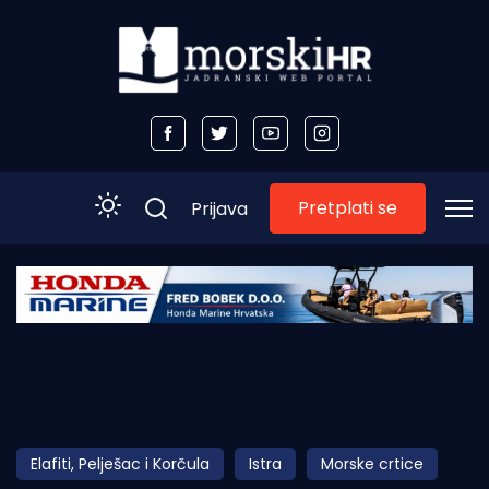
Pretplati se
Prijava
Početna
Morski plus
Morski TV
Obala
Elafiti, Pelješac i Korčula
Istra
Morske crtice
Otoci