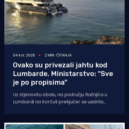
04 kol. 2026
2 MIN. ČITANJA
Ovako su privezali jahtu kod
Lumbarde. Ministarstvo: "Sve
je po propisima"
Uz stjenovitu obalu, na području Ražnjića u
Lumbardi na Korčuli prekjučer se usidrila
jahta. Index piše da je riječ je