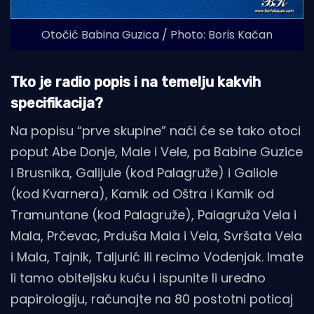
Otočić Babina Guzica / Photo: Boris Kačan
Tko je radio popis i na temelju kakvih
specifikacija?
Na popisu “prve skupine” naći će se tako otoci
poput Abe Donje, Male i Vele, pa Babine Guzice
i Brusnika, Galijule (kod Palagruže) i Galiole
(kod Kvarnera), Kamik od Oštra i Kamik od
Tramuntane (kod Palagruže), Palagruža Vela i
Mala, Prčevac, Prduša Mala i Vela, Svršata Vela
i Mala, Tajnik, Taljurić ili recimo Vodenjak. Imate
li tamo obiteljsku kuću i ispunite li uredno
papirologiju, računajte na 80 postotni poticaj