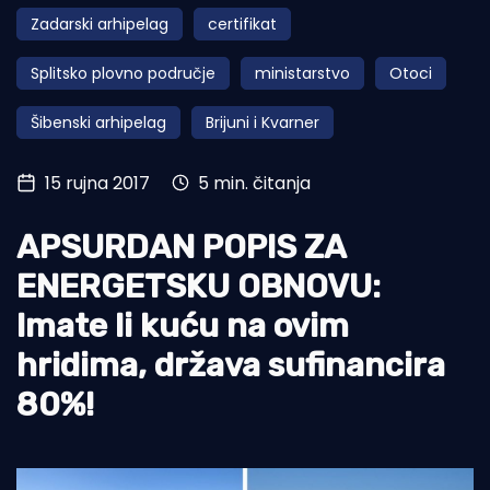
Zadarski arhipelag
certifikat
Turizam i nautika
Splitsko plovno područje
ministarstvo
Otoci
Pomorstvo
Šibenski arhipelag
Brijuni i Kvarner
Ribolov
Ekologija
15 rujna 2017
5 min. čitanja
Tradicija i kultura
APSURDAN POPIS ZA
ENERGETSKU OBNOVU:
Imate li kuću na ovim
hridima, država sufinancira
80%!