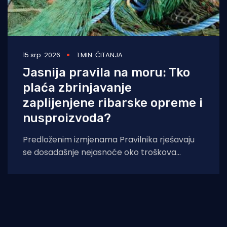
15 srp. 2026
1 MIN. ČITANJA
Jasnija pravila na moru: Tko
plaća zbrinjavanje
zaplijenjene ribarske opreme i
nusproizvoda?
Predloženim izmjenama Pravilnika rješavaju
se dosadašnje nejasnoće oko troškova
zbrinjavanja otpadnog ribolovnog alata i
nusproizvoda nakon počinjenih prekršaja.
Uskoro stupaju