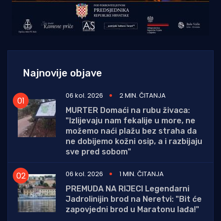
Najnovije objave
06 kol. 2026
2 MIN. ČITANJA
MURTER Domaći na rubu živaca:
"Izlijevaju nam fekalije u more, ne
možemo naći plažu bez straha da
ne dobijemo kožni osip, a i razbijaju
sve pred sobom"
06 kol. 2026
1 MIN. ČITANJA
PREMUDA NA RIJECI Legendarni
Jadrolinijin brod na Neretvi: "Bit će
zapovjedni brod u Maratonu lađa!"