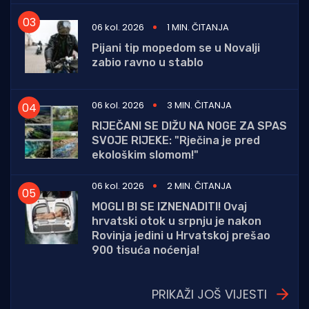
06 kol. 2026
1 MIN. ČITANJA
Pijani tip mopedom se u Novalji
zabio ravno u stablo
06 kol. 2026
3 MIN. ČITANJA
RIJEČANI SE DIŽU NA NOGE ZA SPAS
SVOJE RIJEKE: "Rječina je pred
ekološkim slomom!"
06 kol. 2026
2 MIN. ČITANJA
MOGLI BI SE IZNENADITI! Ovaj
hrvatski otok u srpnju je nakon
Rovinja jedini u Hrvatskoj prešao
900 tisuća noćenja!
PRIKAŽI JOŠ VIJESTI