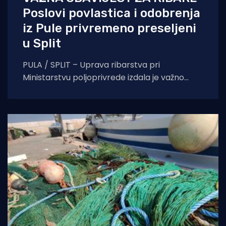
Poslovi povlastica i odobrenja
iz Pule privremeno preseljeni
u Split
PULA / SPLIT – Uprava ribarstva pri
Ministarstvu poljoprivrede izdala je važno
priopćenje za sve vlasnike plovila i ribare s
područja Istre.