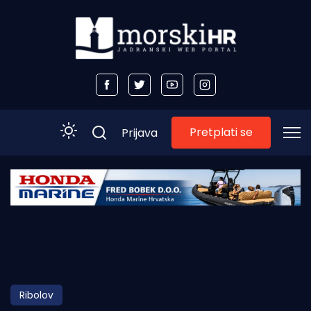
Pretplati se
Prijava
Početna
Morski plus
Morski TV
Obala
Ribolov
Otoci