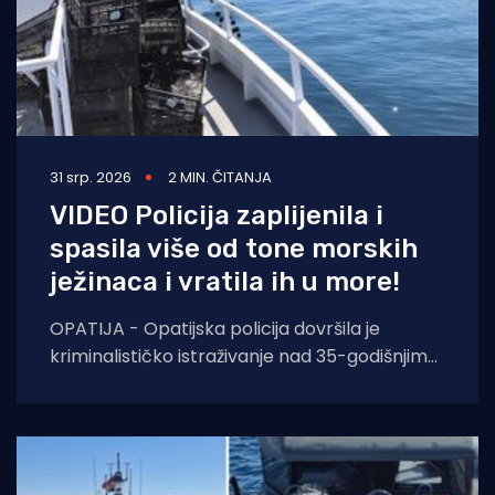
31 srp. 2026
2 MIN. ČITANJA
VIDEO Policija zaplijenila i
spasila više od tone morskih
ježinaca i vratila ih u more!
OPATIJA - Opatijska policija dovršila je
kriminalističko istraživanje nad 35-godišnjim
hrvatskim državljaninom koji je uhvaćen u
pokušaju krijumčarenja više od