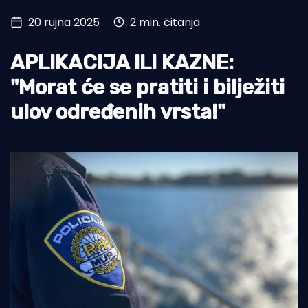
20 rujna 2025
2 min. čitanja
Turizam i nautika
Pomorstvo
APLIKACIJA ILI KAZNE:
Ribolov
"Morat će se pratiti i bilježiti
ulov određenih vrsta!"
Ekologija
Tradicija i kultura