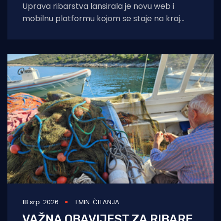
Uprava ribarstva lansirala je novu web i
mobilnu platformu kojom se staje na kraj
nelegalnom ribolovu. Prijava sumnjivih
aktivnosti sada
18 srp. 2026
1 MIN. ČITANJA
VAŽNA OBAVIJEST ZA RIBARE