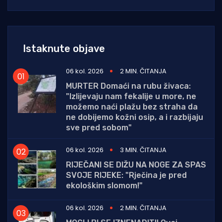
Istaknute objave
06 kol. 2026
2 MIN. ČITANJA
MURTER Domaći na rubu živaca:
"Izlijevaju nam fekalije u more, ne
možemo naći plažu bez straha da
ne dobijemo kožni osip, a i razbijaju
sve pred sobom"
06 kol. 2026
3 MIN. ČITANJA
RIJEČANI SE DIŽU NA NOGE ZA SPAS
SVOJE RIJEKE: "Rječina je pred
ekološkim slomom!"
06 kol. 2026
2 MIN. ČITANJA