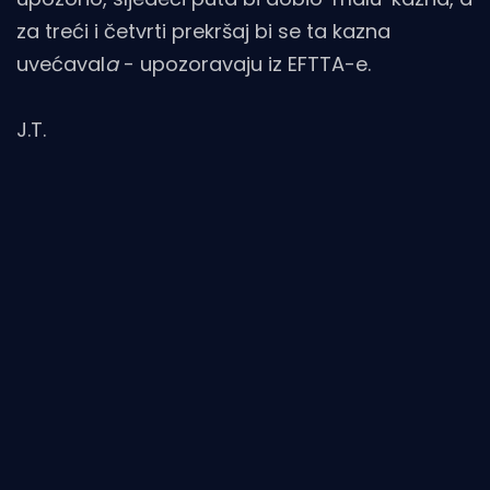
za treći i četvrti prekršaj bi se ta kazna
uvećaval
a
- upozoravaju iz EFTTA-e.
J.T.