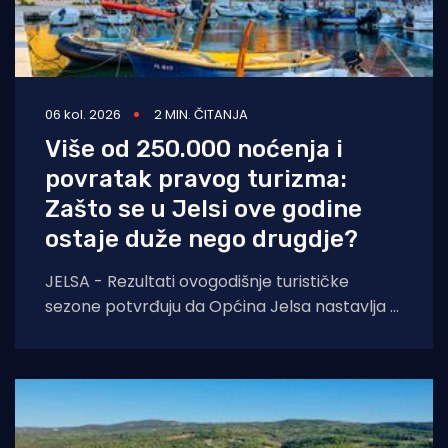
06 kol. 2026
2 MIN. ČITANJA
Više od 250.000 noćenja i
povratak pravog turizma:
Zašto se u Jelsi ove godine
ostaje duže nego drugdje?
JELSA - Rezultati ovogodišnje turističke
sezone potvrđuju da Općina Jelsa nastavlja u
pozitivnom smjeru. Do 1. kolovoza ostvarili
smo 255.585