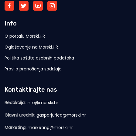
Info
O portalu Morski.HR
Oglašavanje na Morski.HR
Politika zaštite osobnih podataka
Pravila prenošenja sadržaja
Kontaktirajte nas
Redakcija:
info@morski.hr
Glavni urednik:
gasparjurica@morski.hr
Marketing:
marketing@morski.hr