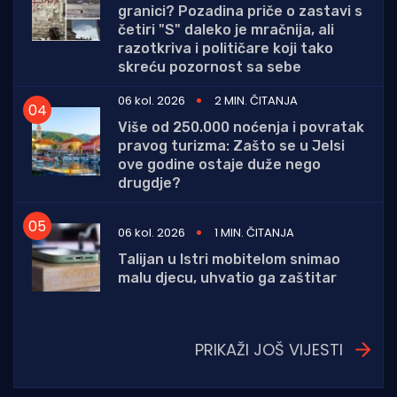
granici? Pozadina priče o zastavi s
četiri "S" daleko je mračnija, ali
razotkriva i političare koji tako
skreću pozornost sa sebe
06 kol. 2026
2 MIN. ČITANJA
Više od 250.000 noćenja i povratak
pravog turizma: Zašto se u Jelsi
ove godine ostaje duže nego
drugdje?
06 kol. 2026
1 MIN. ČITANJA
Talijan u Istri mobitelom snimao
malu djecu, uhvatio ga zaštitar
PRIKAŽI JOŠ VIJESTI