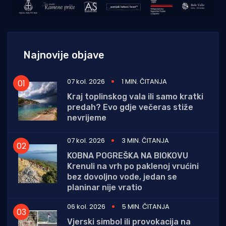
Najnovije objave
07 kol. 2026
1 MIN. ČITANJA
Kraj toplinskog vala ili samo kratki
predah? Evo gdje večeras stiže
nevrijeme
07 kol. 2026
3 MIN. ČITANJA
KOBNA POGREŠKA NA BIOKOVU
Krenuli na vrh po paklenoj vrućini
bez dovoljno vode, jedan se
planinar nije vratio
06 kol. 2026
5 MIN. ČITANJA
Vjerski simbol ili provokacija na