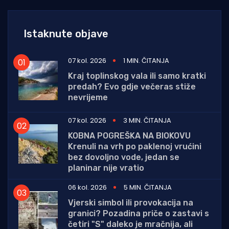
Istaknute objave
07 kol. 2026
1 MIN. ČITANJA
Kraj toplinskog vala ili samo kratki
predah? Evo gdje večeras stiže
nevrijeme
07 kol. 2026
3 MIN. ČITANJA
KOBNA POGREŠKA NA BIOKOVU
Krenuli na vrh po paklenoj vrućini
bez dovoljno vode, jedan se
planinar nije vratio
06 kol. 2026
5 MIN. ČITANJA
Vjerski simbol ili provokacija na
granici? Pozadina priče o zastavi s
četiri "S" daleko je mračnija, ali