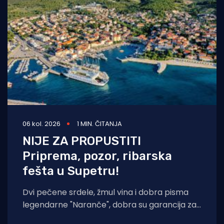
06 kol. 2026
1 MIN. ČITANJA
NIJE ZA PROPUSTITI
Priprema, pozor, ribarska
fešta u Supetru!
Dvi pečene srdele, žmul vina i dobra pisma
legendarne "Naranče", dobra su garancija za
još jednu "NOĆ