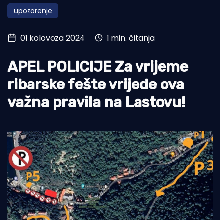
upozorenje
Turizam i nautika
Pomorstvo
01 kolovoza 2024
1 min. čitanja
Ribolov
APEL POLICIJE Za vrijeme
Ekologija
ribarske fešte vrijede ova
Tradicija i kultura
važna pravila na Lastovu!