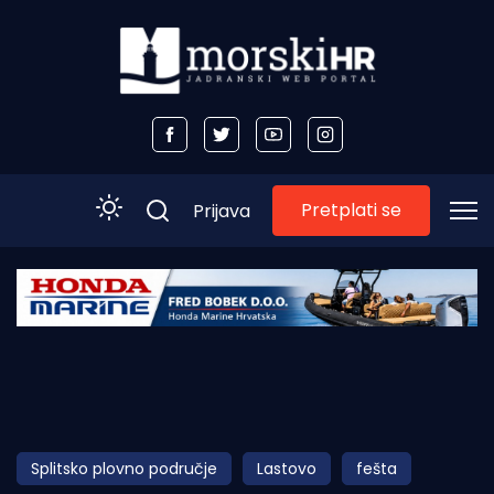
Pretplati se
Prijava
Početna
Morski plus
Morski TV
Obala
Splitsko plovno područje
Lastovo
fešta
Otoci