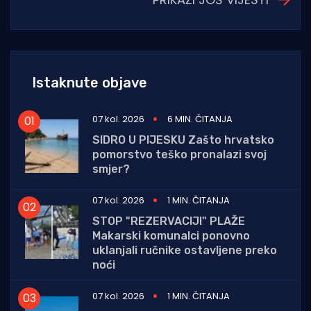
Istaknute objave
07 kol. 2026
6 MIN. ČITANJA
SIDRO U PIJESKU Zašto hrvatsko
pomorstvo teško pronalazi svoj
smjer?
07 kol. 2026
1 MIN. ČITANJA
STOP "REZERVACIJI" PLAŽE
Makarski komunalci ponovno
uklanjali ručnike ostavljene preko
noći
07 kol. 2026
1 MIN. ČITANJA