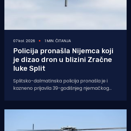
07 kol. 2026
1 MIN. ČITANJA
Policija pronašla Nijemca koji
je dizao dron u blizini Zračne
luke Split
Splitsko-dalmatinska policija pronašla je i
kazneno prijavila 39-godišnjeg njemačkog
državljanina osumnjičenog za nedopušteno
upravljanje dronom u zabranjenim zonama