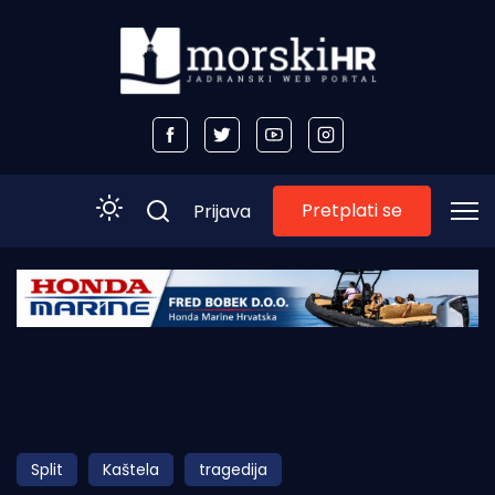
Pretplati se
Prijava
Početna
Morski plus
Morski TV
Obala
Split
Kaštela
tragedija
Otoci