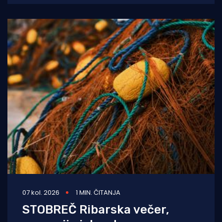
bolnice Dubrovnik u
07 kol. 2026
1 MIN. ČITANJA
STOBREČ Ribarska večer,