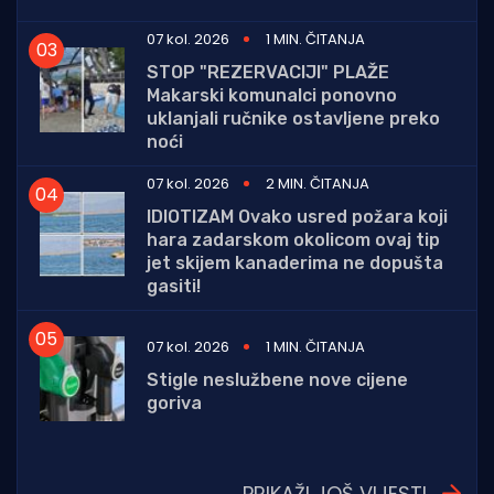
07 kol. 2026
1 MIN. ČITANJA
STOP "REZERVACIJI" PLAŽE
Makarski komunalci ponovno
uklanjali ručnike ostavljene preko
noći
07 kol. 2026
2 MIN. ČITANJA
IDIOTIZAM Ovako usred požara koji
hara zadarskom okolicom ovaj tip
jet skijem kanaderima ne dopušta
gasiti!
07 kol. 2026
1 MIN. ČITANJA
Stigle neslužbene nove cijene
goriva
PRIKAŽI JOŠ VIJESTI