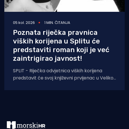
05 kol. 2026
1 MIN. ČITANJA
Poznata riječka pravnica
viških korijena u Splitu će
predstaviti roman koji je već
zaintrigirao javnost!
SPLIT - Riječka odvjetnica viških korijena
predstavit će svoj književni prvijenac u Velikoj
dvorani Gradske knjižnice Marka Marulića u
Splitu, u