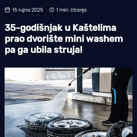
15 rujna 2025
1 min. čitanja
Turizam i nautika
Pomorstvo
35-godišnjak u Kaštelima
Ribolov
prao dvorište mini washem
pa ga ubila struja!
Ekologija
Tradicija i kultura