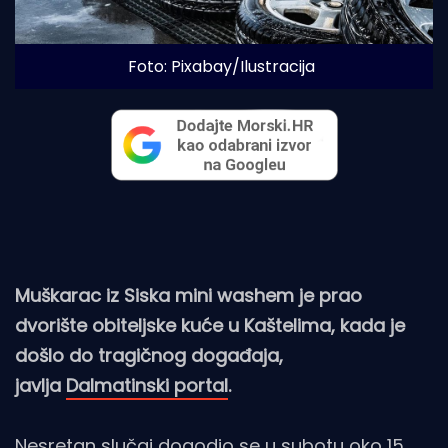
Foto: Pixabay/Ilustracija
Muškarac iz Siska mini washem je prao
dvorište obiteljske kuće u Kaštelima, kada je
došlo do tragičnog događaja,
javlja
Dalmatinski portal
.
Nesretan slučaj dogodio se u subotu oko 15