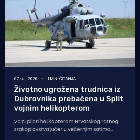
07 kol. 2026
1 MIN. ČITANJA
Životno ugrožena trudnica iz
Dubrovnika prebačena u Split
vojnim helikopterom
Vojni piloti helikopterom Hrvatskog ratnog
zrakoplovstva jučer u večernjim satima
prevezli su životno ugroženu trudnicu iz Opće