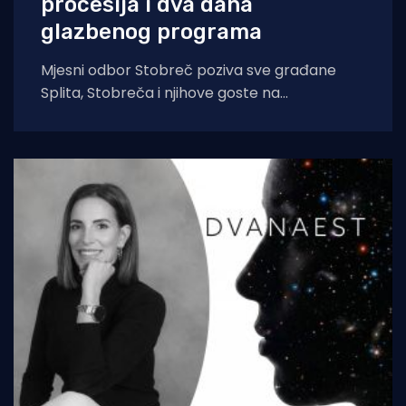
procesija i dva dana
glazbenog programa
Mjesni odbor Stobreč poziva sve građane
Splita, Stobreča i njihove goste na
tradicionalnu proslavu Ribarske večeri i
blagdana sv. Lovre,