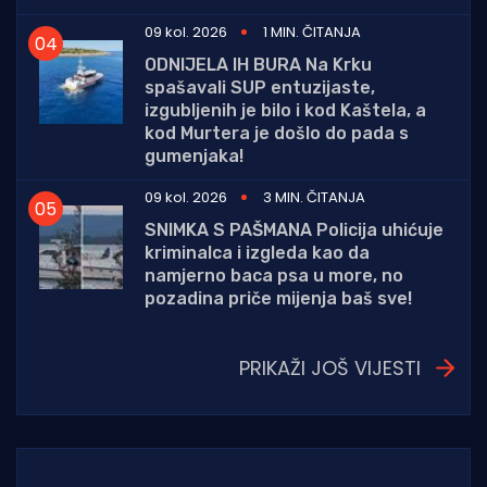
09 kol. 2026
1 MIN. ČITANJA
ODNIJELA IH BURA Na Krku
spašavali SUP entuzijaste,
izgubljenih je bilo i kod Kaštela, a
kod Murtera je došlo do pada s
gumenjaka!
09 kol. 2026
3 MIN. ČITANJA
SNIMKA S PAŠMANA Policija uhićuje
kriminalca i izgleda kao da
namjerno baca psa u more, no
pozadina priče mijenja baš sve!
PRIKAŽI JOŠ VIJESTI