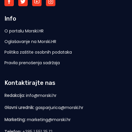
Info
O portalu Morski.HR
Oglašavanje na Morski.HR
Politika zaštite osobnih podataka
Pravila prenošenja sadržaja
Kontaktirajte nas
Redakcija:
info@morski.hr
Glavni urednik:
gasparjurica@morski.hr
Marketing:
marketing@morski.hr
Telefon:
+385 1 551 35 12