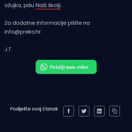
ožujka, pišu
Naši školji
.
Za dodatne informacije pišite na
info@preko.hr.
J.T.
Podijelite ovaj članak