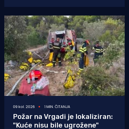
policije, koja je morala upotrijebiti sredstva
prisile. Na
09 kol. 2026
1 MIN. ČITANJA
Požar na Vrgadi je lokaliziran:
"Kuće nisu bile ugrožene"