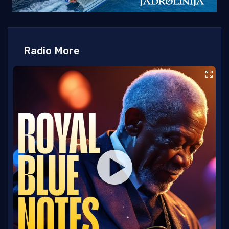
Radio More