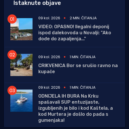
Istaknute objave
09 kol. 2026
2 MIN. ČITANJA
VIDEO: OPASNO! Ilegalni deponij
ispod dalekovoda u Novalji: "Ako
dođe do zapaljenja..."
09 kol. 2026
1 MIN. ČITANJA
CRIKVENICA Bor se srušio ravno na
kupače
09 kol. 2026
1 MIN. ČITANJA
ODNIJELA IH BURA Na Krku
spašavali SUP entuzijaste,
izgubljenih je bilo i kod Kaštela, a
kod Murtera je došlo do pada s
gumenjaka!