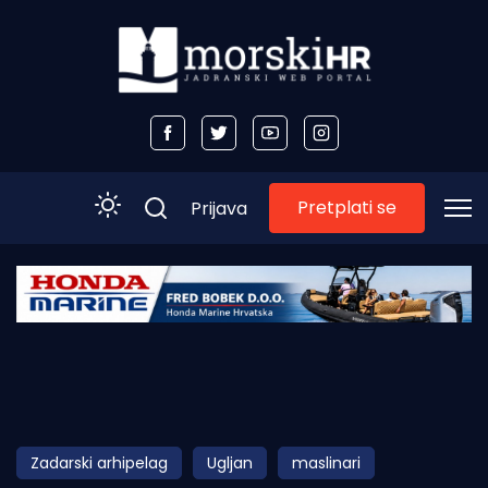
Pretplati se
Prijava
Početna
Morski plus
Morski TV
Obala
Zadarski arhipelag
Ugljan
maslinari
Otoci