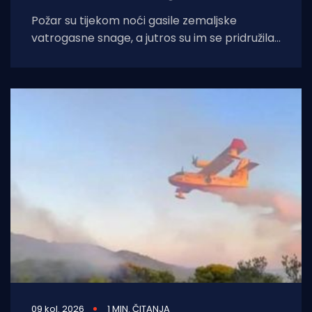
Požar su tijekom noći gasile zemaljske
vatrogasne snage, a jutros su im se pridružila i
dva kanadera koji su zalijevali
09 kol. 2026
1 MIN. ČITANJA