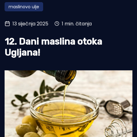
maslinovo ulje
Turizam i nautika
Pomorstvo
13 siječnja 2025
1 min. čitanja
Ribolov
12. Dani maslina otoka
Ekologija
Ugljana!
Tradicija i kultura