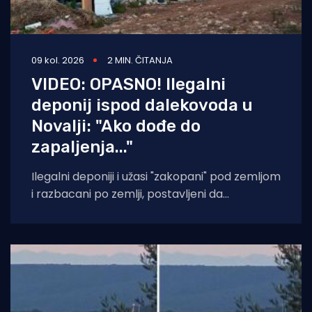
09 kol. 2026
2 MIN. ČITANJA
VIDEO: OPASNO! Ilegalni
deponij ispod dalekovoda u
Novalji: "Ako dođe do
zapaljenja..."
Ilegalni deponiji i užasi "zakopani" pod zemljom
i razbacani po zemlji, postavljeni da
potencijalno i vrlo izgledno truju