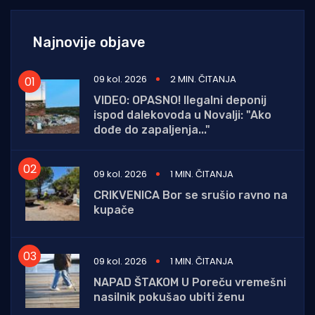
Najnovije objave
09 kol. 2026
2 MIN. ČITANJA
VIDEO: OPASNO! Ilegalni deponij
ispod dalekovoda u Novalji: "Ako
dođe do zapaljenja..."
09 kol. 2026
1 MIN. ČITANJA
CRIKVENICA Bor se srušio ravno na
kupače
09 kol. 2026
1 MIN. ČITANJA
NAPAD ŠTAKOM U Poreču vremešni
nasilnik pokušao ubiti ženu