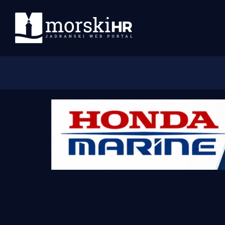
Početna
Morski plus
Morski TV
Obala
Otoci
Turizam i nautika