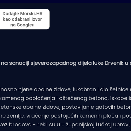
na sanaciji sjeverozapadnog dijela luke Drvenik u 
osno njene obalne zidove, lukobran i dio šetnice 
og kamenog popločenja i oštećenog betona, iskope i
tonske obalne zidove, postavljanje gotovih beto
e zemlje, vraćanje postojećih kamenih ploča i pos
ez brodova - rekli su u u županijskoj Lučkoj upravi