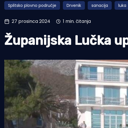
Splitsko plovno područje
Drvenik
sanacija
luka
Pomorstvo
Ribolov
27 prosinca 2024
1 min. čitanja
Ekologija
Županijska Lučka up
Tradicija i kultura