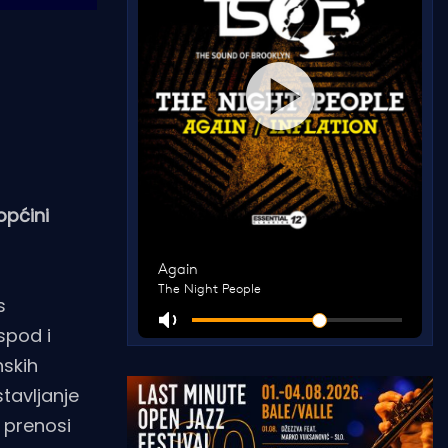
općini
s
spod i
nskih
tavljanje
, prenosi