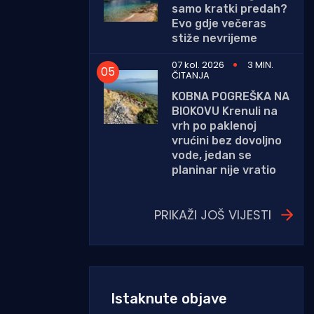
samo kratki predah?
Evo gdje večeras
stiže nevrijeme
07 kol. 2026
3 MIN.
ČITANJA
KOBNA POGREŠKA NA
BIOKOVU Krenuli na
vrh po paklenoj
vrućini bez dovoljno
vode, jedan se
planinar nije vratio
PRIKAŽI JOŠ VIJESTI
Istaknute objave