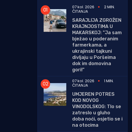
07 kol. 2026
2 MIN.
ČITANJA
SARAJLIJA ZGROŽEN
KRAJNJOSTIMA U
MAKARSKOJ: "Ja sam
bježao u poderanim
farmerkama, a
ukrajinski tajkuni
divljaju u Poršeima
dok im domovina
gori!"
07 kol. 2026
1 MIN.
ČITANJA
UMJEREN POTRES
KOD NOVOG
VINODOLSKOG: Tlo se
zatreslo u gluho
doba noći, osjetio se i
na otocima