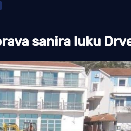
rava sanira luku Drv