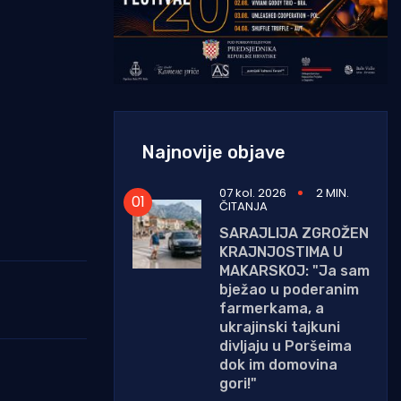
Najnovije objave
07 kol. 2026
2 MIN.
ČITANJA
SARAJLIJA ZGROŽEN
KRAJNJOSTIMA U
MAKARSKOJ: "Ja sam
bježao u poderanim
farmerkama, a
ukrajinski tajkuni
divljaju u Poršeima
dok im domovina
gori!"