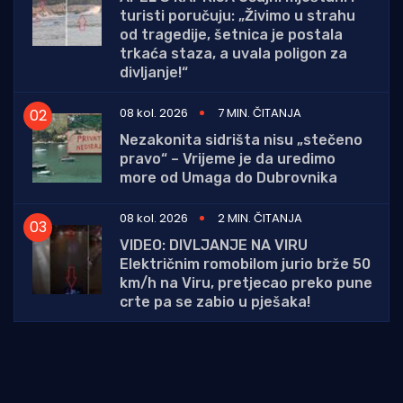
turisti poručuju: „Živimo u strahu
od tragedije, šetnica je postala
trkaća staza, a uvala poligon za
divljanje!“
08 kol. 2026
7 MIN. ČITANJA
Nezakonita sidrišta nisu „stečeno
pravo“ – Vrijeme je da uredimo
more od Umaga do Dubrovnika
08 kol. 2026
2 MIN. ČITANJA
VIDEO: DIVLJANJE NA VIRU
Električnim romobilom jurio brže 50
km/h na Viru, pretjecao preko pune
crte pa se zabio u pješaka!