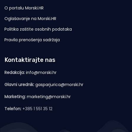
O portalu Morski.HR
Oglašavanje na Morski.HR
Politika zaštite osobnih podataka
Pravila prenošenja sadržaja
Kontaktirajte nas
Redakcija:
info@morski.hr
Glavni urednik:
gasparjurica@morski.hr
Marketing:
marketing@morski.hr
Telefon:
+385 1 551 35 12