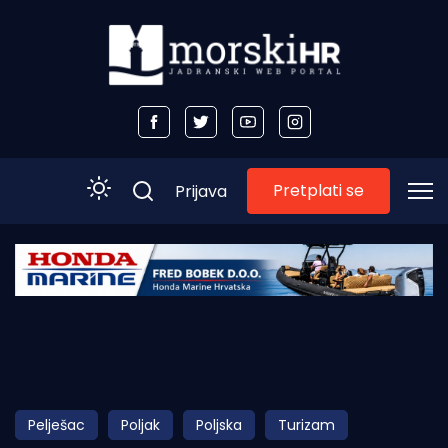
Pretplati se
Prijava
Početna
Morski plus
Morski TV
Obala
Pelješac
Poljak
Poljska
Turizam
Otoci