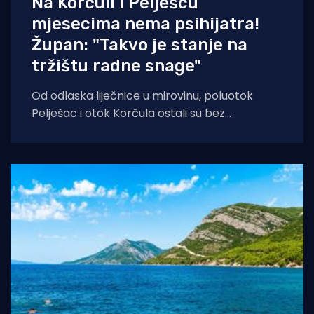
Na Korčuli i Pelješcu
mjesecima nema psihijatra!
Župan: "Takvo je stanje na
tržištu radne snage"
Od odlaska liječnice u mirovinu, poluotok
Pelješac i otok Korčula ostali su bez
kontinuirane psihijatrijske skrbi, što nije
problem koji