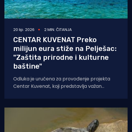
20 lip. 2026
2 MIN. ČITANJA
CENTAR KUVENAT Preko
milijun eura stiže na Pelješac:
"Zaštita prirodne i kulturne
baštine"
Odluka je uručena za provođenje projekta
Centar Kuvenat, koji predstavlja važan
iskorak u daljnjem razvoju održive i sadržajno
kvalitetne infrastrukture