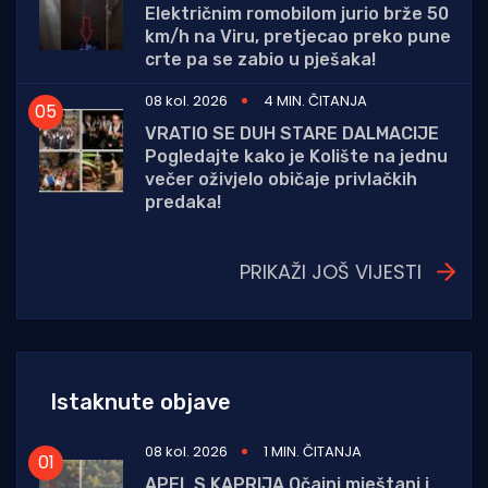
Električnim romobilom jurio brže 50
km/h na Viru, pretjecao preko pune
crte pa se zabio u pješaka!
08 kol. 2026
4 MIN. ČITANJA
VRATIO SE DUH STARE DALMACIJE
Pogledajte kako je Kolište na jednu
večer oživjelo običaje privlačkih
predaka!
PRIKAŽI JOŠ VIJESTI
Istaknute objave
08 kol. 2026
1 MIN. ČITANJA
APEL S KAPRIJA Očajni mještani i