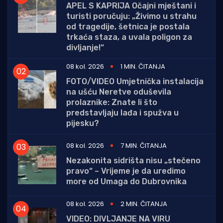
APEL S KAPRIJA Očajni mještani i
turisti poručuju: „Živimo u strahu
od tragedije, šetnica je postala
trkaća staza, a uvala poligon za
divljanje!“
08 kol. 2026
1 MIN. ČITANJA
FOTO/VIDEO Umjetnička instalacija
na ušću Neretve oduševila
prolaznike: Znate li što
predstavljaju lađa i spužva u
pijesku?
08 kol. 2026
7 MIN. ČITANJA
Nezakonita sidrišta nisu „stečeno
pravo“ – Vrijeme je da uredimo
more od Umaga do Dubrovnika
08 kol. 2026
2 MIN. ČITANJA
VIDEO: DIVLJANJE NA VIRU