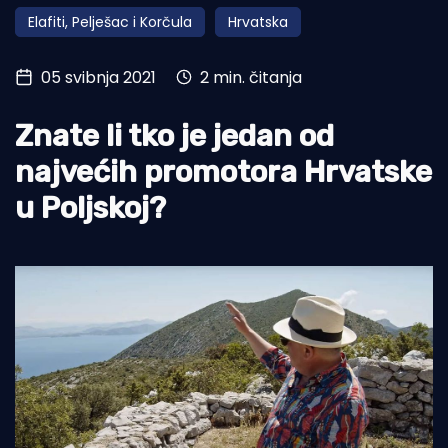
Elafiti, Pelješac i Korčula
Hrvatska
Turizam i nautika
Pomorstvo
05 svibnja 2021
2 min. čitanja
Ribolov
Znate li tko je jedan od
Ekologija
najvećih promotora Hrvatske
Tradicija i kultura
u Poljskoj?