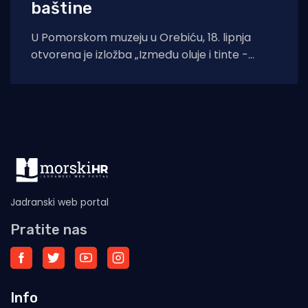
baštine
U Pomorskom muzeju u Orebiću, 18. lipnja
otvorena je izložba „Između oluje i tinte -
baština pomoraca“ u suradnji Hrvatskog
restauratorskog
Jadranski web portal
Pratite nas
Info