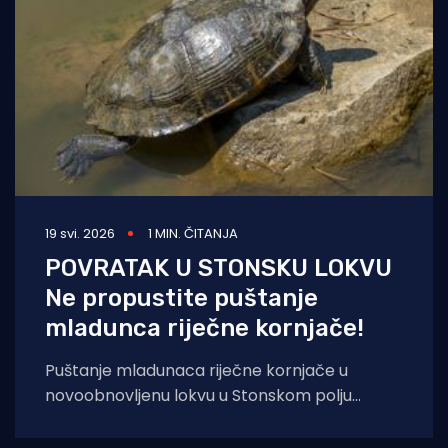
19 svi. 2026
1 MIN. ČITANJA
POVRATAK U STONSKU LOKVU
Ne propustite puštanje
mladunca riječne kornjače!
Puštanje mladunaca riječne kornjače u
novoobnovljenu lokvu u Stonskom polju
održati će se dana 22. svibnja 2026. godine
(petak) s