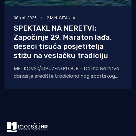
08 kol. 2026
2 MIN. ČITANJA
SPEKTAKL NA NERETVI:
Započinje 29. Maraton lađa,
deseci tisuća posjetitelja
stižu na veslačku tradiciju
METKOVIĆ/OPUZEN/PLOČE – Dolina Neretve
danas je središte tradicionalnog sportskog
spektakla. U borbi za prestižni Štit kneza
Domagoja, snage će