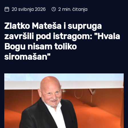
20 svibnja 2026
2 min. čitanja
Turizam i nautika
Pomorstvo
Zlatko Mateša i supruga
Ribolov
završili pod istragom: "Hvala
Bogu nisam toliko
Ekologija
siromašan"
Tradicija i kultura