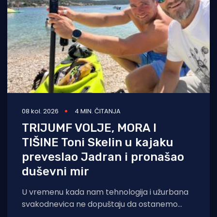
08 kol. 2026
4 MIN. ČITANJA
TRIJUMF VOLJE, MORA I
TIŠINE Toni Skelin u kajaku
preveslao Jadran i pronašao
duševni mir
U vremenu kada nam tehnologija i užurbana
svakodnevica ne dopuštaju da ostanemo
sami sa svojim mislima, šibenski profesor