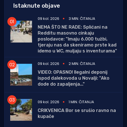
Istaknute objave
09 kol. 2026
3 MIN. ČITANJA
NEMA ŠTO NE RADE: Splićani na
Redditu masovno cinkaju
poslodavce: "Imaju 6.000 tužbi,
tjeraju nas da skeniramo prste kad
idemo u WC, muljaju s inventurama"
09 kol. 2026
2 MIN. ČITANJA
VIDEO: OPASNO! Ilegalni deponij
ispod dalekovoda u Novalji: "Ako
dođe do zapaljenja..."
09 kol. 2026
1 MIN. ČITANJA
CRIKVENICA Bor se srušio ravno na
kupače