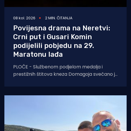
08 kol. 2026
2 MIN. ČITANJA
Povijesna drama na Neretvi:
Crni put i Gusari Komin
podijelili pobjedu na 29.
Maratonu lađa
PLOČE - Službenom podjelom medalja i
prestižnih štitova kneza Domagoja svečano je
završen 29. Maraton lađa na Neretvi.
Ovogodišnje izdanje ostat