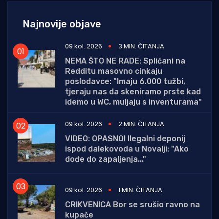
Najnovije objave
09 kol. 2026
3 MIN. ČITANJA
NEMA ŠTO NE RADE: Splićani na
Redditu masovno cinkaju
poslodavce: "Imaju 6.000 tužbi,
tjeraju nas da skeniramo prste kad
idemo u WC, muljaju s inventurama"
09 kol. 2026
2 MIN. ČITANJA
VIDEO: OPASNO! Ilegalni deponij
ispod dalekovoda u Novalji: "Ako
dođe do zapaljenja..."
09 kol. 2026
1 MIN. ČITANJA
CRIKVENICA Bor se srušio ravno na
kupače