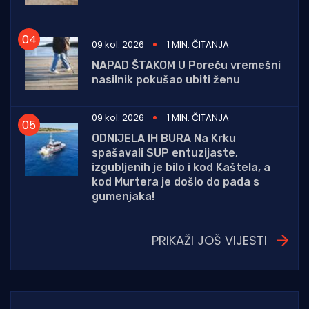
09 kol. 2026
1 MIN. ČITANJA
NAPAD ŠTAKOM U Poreču vremešni
nasilnik pokušao ubiti ženu
09 kol. 2026
1 MIN. ČITANJA
ODNIJELA IH BURA Na Krku
spašavali SUP entuzijaste,
izgubljenih je bilo i kod Kaštela, a
kod Murtera je došlo do pada s
gumenjaka!
PRIKAŽI JOŠ VIJESTI