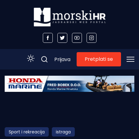
Pretplati se
Prijava
Početna
Morski plus
Morski TV
Obala
Sport i rekreacija
istraga
Otoci