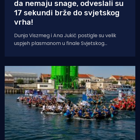
da nemaju snage, odveslali su
17 sekundi brže do svjetskog
vrha!
Dunja Viszmeg i Ana Jukić postigle su velik
uspjeh plasmanom u finale Svjetskog
prvenstva, ali u finalu nisu odlučile biti