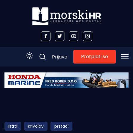
Pretplati se
Prijava
Početna
Morski plus
Morski TV
Obala
Istra
Krivolov
prstaci
Otoci