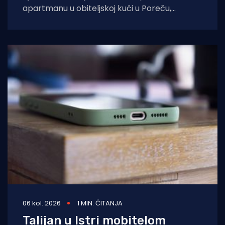
apartmanu u obiteljskoj kući u Poreču,
pokazao je policijski očevid. U vatri je uništen
06 kol. 2026
1 MIN. ČITANJA
Talijan u Istri mobitelom