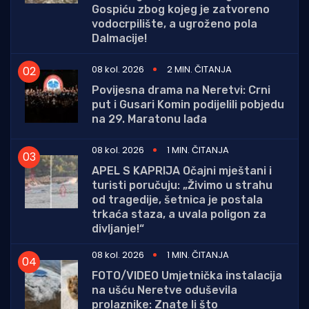
Gospiću zbog kojeg je zatvoreno
vodocrpilište, a ugroženo pola
Dalmacije!
08 kol. 2026
2 MIN. ČITANJA
Povijesna drama na Neretvi: Crni
put i Gusari Komin podijelili pobjedu
na 29. Maratonu lađa
08 kol. 2026
1 MIN. ČITANJA
APEL S KAPRIJA Očajni mještani i
turisti poručuju: „Živimo u strahu
od tragedije, šetnica je postala
trkaća staza, a uvala poligon za
divljanje!“
08 kol. 2026
1 MIN. ČITANJA
FOTO/VIDEO Umjetnička instalacija
na ušću Neretve oduševila
prolaznike: Znate li što