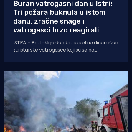
Buran vatrogasni dan u Istri:
Tri požara buknula u istom
danu, zračne snage i
vatrogasci brzo reagirali
ISTRA – Protekli je dan bio izuzetno dinamičan
za istarske vatrogasce koji su se na
otvorenom prostoru borili s tri požara,