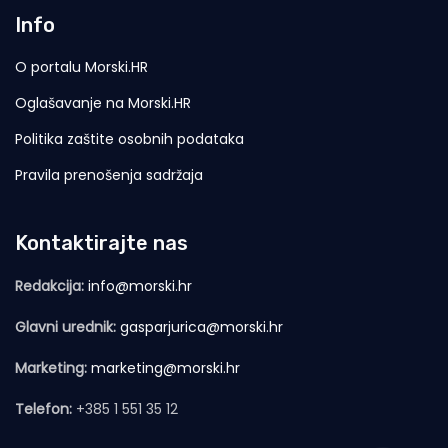
Info
O portalu Morski.HR
Oglašavanje na Morski.HR
Politika zaštite osobnih podataka
Pravila prenošenja sadržaja
Kontaktirajte nas
Redakcija:
info@morski.hr
Glavni urednik:
gasparjurica@morski.hr
Marketing:
marketing@morski.hr
Telefon:
+385 1 551 35 12