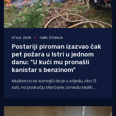
07 kol. 2026
1 MIN. ČITANJA
Postariji piroman izazvao čak
pet požara u Istri u jednom
danu: "U kući mu pronašli
kanistar s benzinom"
Muškarca se sumnjiči da je u srijedu, oko 13
sati, na području Marčane, između Malih
Vareški i Krnice, izazvao požar