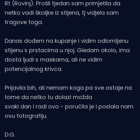
Rt (Rovinj). Prošli tjedan sam primjetila da
netko vadi školjke iz stijena, tj vidjela sam
tragove toga.
Danas dođem na kupanje i vidim odlomljenu
stijenu s prstacima u njoj. Gledam okolo, ima
dosta ljudi s maskama, ali ne vidim
potencijalnog krivca.
Prijavila bih, ali nemam koga pa sve ostaje na
tome da netko tu dolazi možda
svaki dan i radi ovo - poručila je i poslala nam
ovu fotografiju.
D.G.