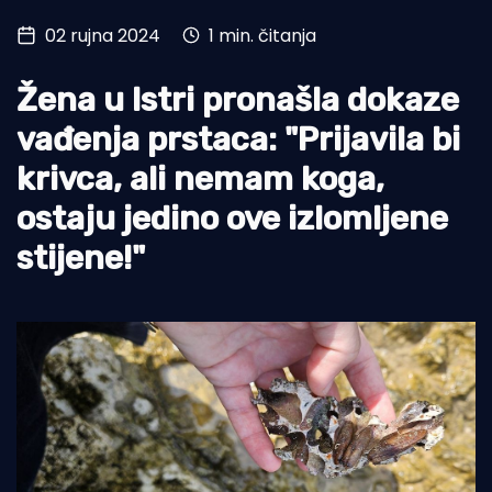
02 rujna 2024
1 min. čitanja
Turizam i nautika
Pomorstvo
Žena u Istri pronašla dokaze
Ribolov
vađenja prstaca: "Prijavila bi
krivca, ali nemam koga,
Ekologija
ostaju jedino ove izlomljene
Tradicija i kultura
stijene!"