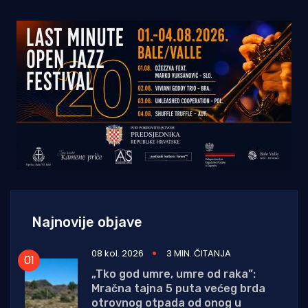
Najnovije objave
08 kol. 2026
3 MIN. ČITANJA
„Tko god umre, umre od raka”:
Mračna tajna 5 puta većeg brda
otrovnog otpada od onog u