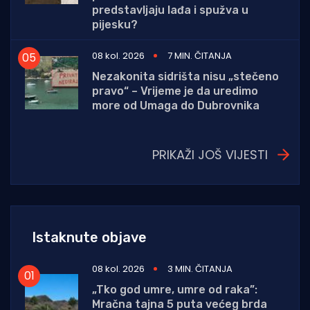
predstavljaju lađa i spužva u
pijesku?
08 kol. 2026
7 MIN. ČITANJA
Nezakonita sidrišta nisu „stečeno
pravo“ – Vrijeme je da uredimo
more od Umaga do Dubrovnika
PRIKAŽI JOŠ VIJESTI
Istaknute objave
08 kol. 2026
3 MIN. ČITANJA
„Tko god umre, umre od raka”:
Mračna tajna 5 puta većeg brda