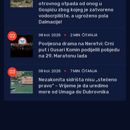
otrovnog otpada od onog u
Gospiću zbog kojeg je zatvoreno
vodocrpilište, a ugroženo pola
Dalmacije!
08 kol. 2026
2 MIN. ČITANJA
Povijesna drama na Neretvi: Crni
put i Gusari Komin podijelili pobjedu
na 29. Maratonu lađa
08 kol. 2026
7 MIN. ČITANJA
Nezakonita sidrišta nisu „stečeno
pravo“ – Vrijeme je da uredimo
more od Umaga do Dubrovnika