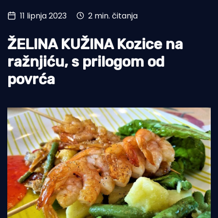
11 lipnja 2023
2 min. čitanja
Turizam i nautika
Pomorstvo
ŽELINA KUŽINA Kozice na
Ribolov
ražnjiću, s prilogom od
povrća
Ekologija
Tradicija i kultura