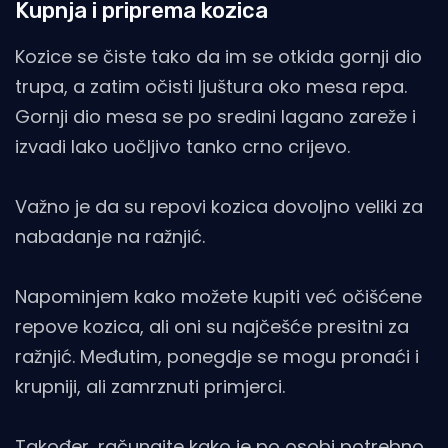
Kupnja i priprema kozica
Kozice se čiste tako da im se otkida gornji dio
trupa, a zatim očisti ljuštura oko mesa repa.
Gornji dio mesa se po sredini lagano zareže i
izvadi lako uočljivo tanko crno crijevo.
Važno je da su repovi kozica dovoljno veliki za
nabadanje na ražnjić.
Napominjem kako možete kupiti već očišćene
repove kozica, ali oni su najčešće presitni za
ražnjić. Međutim, ponegdje se mogu pronaći i
krupniji, ali zamrznuti primjerci.
Također, računajte kako je po osobi potrebno