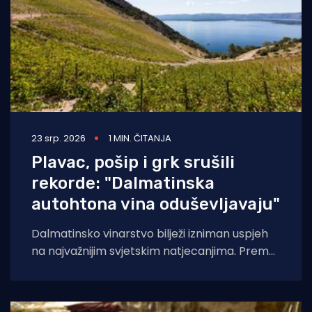
23 srp. 2026
1 MIN. ČITANJA
Plavac, pošip i grk srušili
rekorde: "Dalmatinska
autohtona vina oduševljavaju"
Dalmatinsko vinarstvo bilježi izniman uspjeh
na najvažnijim svjetskim natjecanjima. Prema
analizi Udruženja Vino Dalmacije, koja
obuhvaća rezultate Decanter World Wine