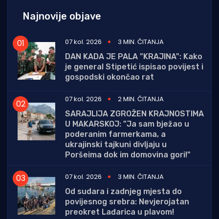
Najnovije objave
07 kol. 2026
3 MIN. ČITANJA
DAN KADA JE PALA "KRAJINA": Kako
je general Stipetić ispisao povijest i
gospodski okončao rat
07 kol. 2026
2 MIN. ČITANJA
SARAJLIJA ZGROŽEN KRAJNOSTIMA
U MAKARSKOJ: "Ja sam bježao u
poderanim farmerkama, a
ukrajinski tajkuni divljaju u
Poršeima dok im domovina gori!"
07 kol. 2026
3 MIN. ČITANJA
Od sudara i zadnjeg mjesta do
povijesnog srebra: Nevjerojatan
preokret Lađarica u plavom!