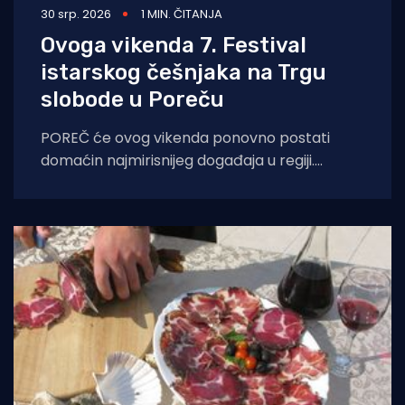
30 srp. 2026
1 MIN. ČITANJA
Ovoga vikenda 7. Festival
istarskog češnjaka na Trgu
slobode u Poreču
POREČ će ovog vikenda ponovno postati
domaćin najmirisnijeg događaja u regiji.
Sedmo izdanje Festivala istarskog češnjaka
(Festival dell'Aglio