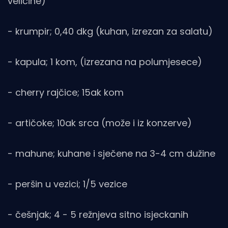
veličine)
- krumpir; 0,40 dkg (kuhan, izrezan za salatu)
- kapula; 1 kom, (izrezana na polumjesece)
- cherry rajčice; 15ak kom
- artičoke; 10ak srca (može i iz konzerve)
- mahune; kuhane i sječene na 3-4 cm dužine
- peršin u vezici; 1/5 vezice
- češnjak; 4 - 5 režnjeva sitno isjeckanih