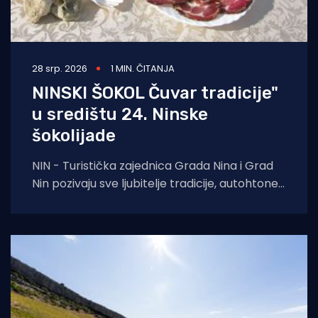
28 srp. 2026
1 MIN. ČITANJA
NINSKI ŠOKOL Čuvar tradicije"
u središtu 24. Ninske
šokolijade
NIN - Turistička zajednica Grada Nina i Grad
Nin pozivaju sve ljubitelje tradicije, autohtone
gastronomije i dalmatinske baštine na 24.
Ninsku