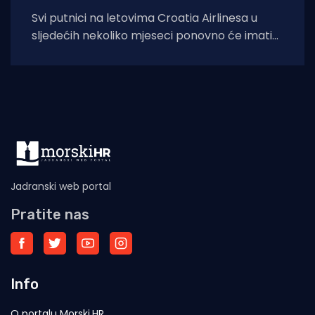
Svi putnici na letovima Croatia Airlinesa u
sljedećih nekoliko mjeseci ponovno će imati
priliku kušati autentične dalmatinske delicije u
sklopu
Jadranski web portal
Pratite nas
Info
O portalu Morski.HR