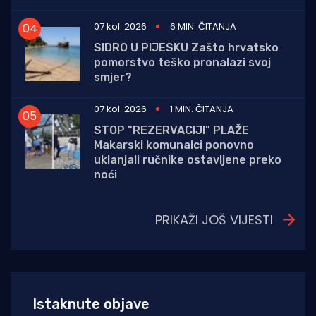
07 kol. 2026
6 MIN. ČITANJA
SIDRO U PIJESKU Zašto hrvatsko
pomorstvo teško pronalazi svoj
smjer?
07 kol. 2026
1 MIN. ČITANJA
STOP "REZERVACIJI" PLAŽE
Makarski komunalci ponovno
uklanjali ručnike ostavljene preko
noći
PRIKAŽI JOŠ VIJESTI
Istaknute objave