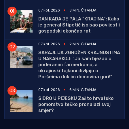
07 kol. 2026
3 MIN. ČITANJA
DAN KADA JE PALA "KRAJINA": Kako
je general Stipetić ispisao povijest i
gospodski okončao rat
07 kol. 2026
2 MIN. ČITANJA
SARAJLIJA ZGROŽEN KRAJNOSTIMA
U MAKARSKOJ: "Ja sam bježao u
poderanim farmerkama, a
ukrajinski tajkuni divljaju u
Poršeima dok im domovina gori!"
07 kol. 2026
6 MIN. ČITANJA
SIDRO U PIJESKU Zašto hrvatsko
pomorstvo teško pronalazi svoj
smjer?