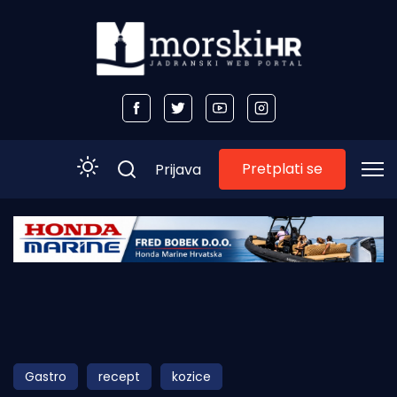
Pretplati se
Prijava
Početna
Morski plus
Morski TV
Obala
Gastro
recept
kozice
Otoci