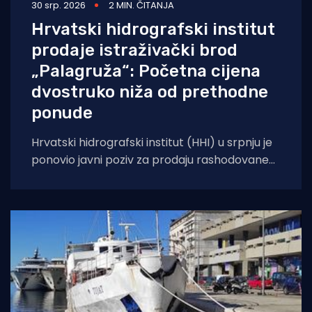
30 srp. 2026
2 MIN. ČITANJA
Hrvatski hidrografski institut
prodaje istraživački brod
„Palagruža“: Početna cijena
dvostruko niža od prethodne
ponude
Hrvatski hidrografski institut (HHI) u srpnju je
ponovio javni poziv za prodaju rashodovane
dugotrajne imovine – istraživačkog broda
„Palagruža“. Prodaja se