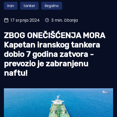
Iran
tanker
ilegalno
Turizam i nautika
Pomorstvo
17 srpnja 2024
3 min. čitanja
Ribolov
ZBOG ONEČIŠĆENJA MORA
Ekologija
Kapetan iranskog tankera
Tradicija i kultura
dobio 7 godina zatvora -
prevozio je zabranjenu
naftu!