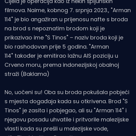
Cijela je operacija kao iz nekih špijunskih
filmova. Naime, kobnog 7. srpnja 2023., "Arman
114" je bio angažiran u prijenosu nafte s broda
na brod s nepoznatim brodom koji je
prikazivao ime "S Tinos"
– naziv broda koji je
bio rashodovan prije 5 godina. "Arman
114" također je emitirao lažnu AIS poziciju u
Crveno moru, prema indonezijskoj obalnoj
straži (Baklama)
No, uočeni su! Oba su broda pokušala pobjeći
s mjesta događaja kada su otkrivena. Brod "S
Tinos" je zasita i pobjegao, ali su "Arman 114" i
njegovu posadu uhvatile i pritvorile malezijske
vlasti kada su prešli u malezijske vode,