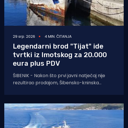
29 srp. 2026
4 MIN. ČITANJA
Legendarni brod "Tijat" ide
tvrtki iz Imotskog za 20.000
eura plus PDV
ŠIBENIK - Nakon što prvi javni natječaj nije
rezultirao prodajom, Šibensko-kninska
županija na ponovljenom je pozivu prihvatila
najvišu od tri