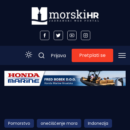
Pretplati se
Prijava
Početna
Morski plus
Morski TV
Obala
Pomorstvo
onečišćenje mora
Indonezija
Otoci