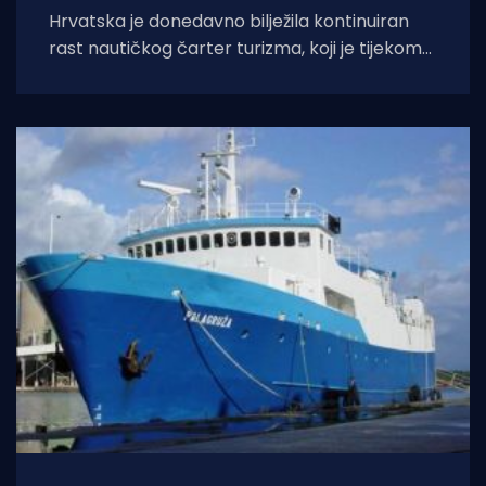
Hrvatska je donedavno bilježila kontinuiran
rast nautičkog čarter turizma, koji je tijekom
2025. godine (siječanj–studeni) prema
podacima Ministarstva pomorstva,