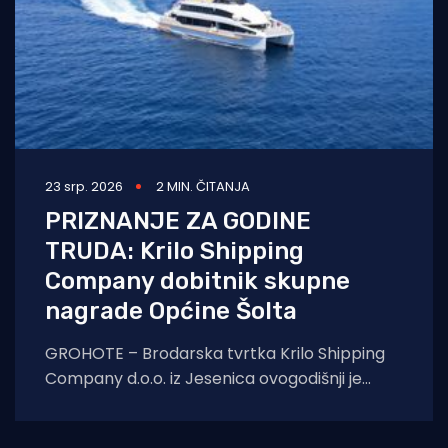
23 srp. 2026
2 MIN. ČITANJA
PRIZNANJE ZA GODINE
TRUDA: Krilo Shipping
Company dobitnik skupne
nagrade Općine Šolta
GROHOTE – Brodarska tvrtka Krilo Shipping
Company d.o.o. iz Jesenica ovogodišnji je
dobitnik prestižnog skupnog javnog priznanja
Općine Šolta.