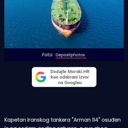
Foto: 
Depositphotos
Kapetan iranskog tankera "Arman 114" osuđen