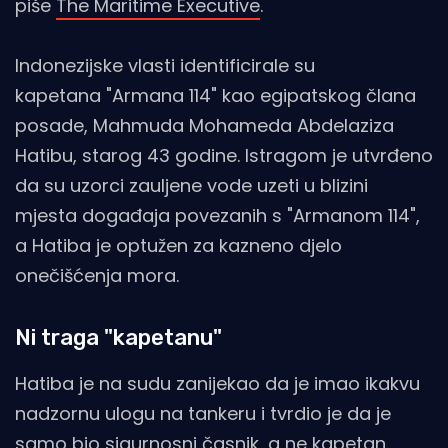
piše
The Maritime Executive
.
Indonezijske vlasti identificirale su
kapetana "Armana 114" kao egipatskog člana
posade, Mahmuda Mohameda Abdelaziza
Hatibu, starog 43 godine. Istragom je utvrđeno
da su uzorci zauljene vode uzeti u blizini
mjesta događaja povezanih s "Armanom 114",
a Hatiba je optužen za kazneno djelo
onečišćenja mora.
Ni traga "kapetanu"
Hatiba je na sudu zanijekao da je imao ikakvu
nadzornu ulogu na tankeru i tvrdio je da je
samo bio sigurnosni časnik, a ne kapetan.