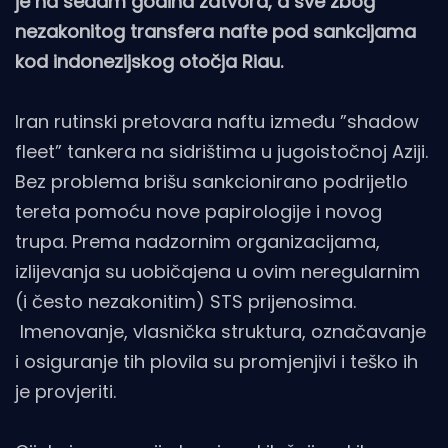
je na sedam godina zatvora, a sve zbog
nezakonitog transfera nafte pod sankcijama
kod indonezijskog otočja Riau.
Iran rutinski pretovara naftu između ”shadow
fleet” tankera na sidrištima u jugoistočnoj Aziji.
Bez problema brišu sankcionirano podrijetlo
tereta pomoću nove papirologije i novog
trupa. Prema nadzornim organizacijama,
izlijevanja su uobičajena u ovim neregularnim
(i često nezakonitim) STS prijenosima.
Imenovanje, vlasnička struktura, označavanje
i osiguranje tih plovila su promjenjivi i teško ih
je provjeriti.