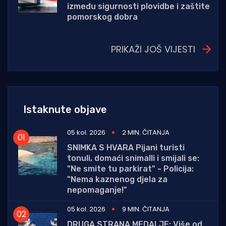
između sigurnosti plovidbe i zaštite
pomorskog dobra
PRIKAŽI JOŠ VIJESTI
Istaknute objave
05 kol. 2026
2 MIN. ČITANJA
SNIMKA S HVARA Pijani turisti
tonuli, domaći snimalli i smijali se:
"Ne smite tu parkirat" - Policija:
"Nema kaznenog djela za
nepomaganje!"
05 kol. 2026
9 MIN. ČITANJA
DRUGA STRANA MEDALJE: Više od