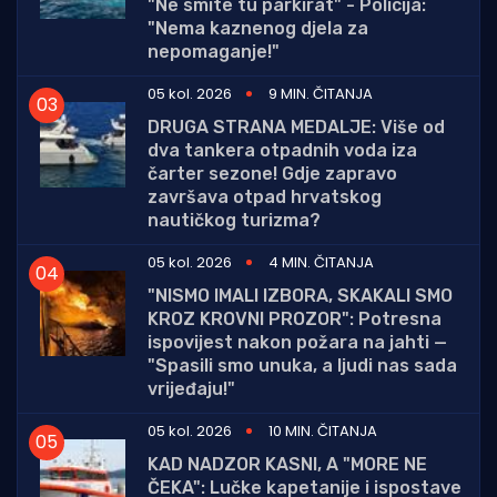
"Ne smite tu parkirat" - Policija:
"Nema kaznenog djela za
nepomaganje!"
05 kol. 2026
9 MIN. ČITANJA
DRUGA STRANA MEDALJE: Više od
dva tankera otpadnih voda iza
čarter sezone! Gdje zapravo
završava otpad hrvatskog
nautičkog turizma?
05 kol. 2026
4 MIN. ČITANJA
"NISMO IMALI IZBORA, SKAKALI SMO
KROZ KROVNI PROZOR": Potresna
ispovijest nakon požara na jahti —
"Spasili smo unuka, a ljudi nas sada
vrijeđaju!"
05 kol. 2026
10 MIN. ČITANJA
KAD NADZOR KASNI, A "MORE NE
ČEKA": Lučke kapetanije i ispostave