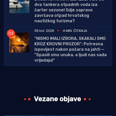
dva tankera otpadnih voda iza
čarter sezone! Gdje zapravo
završava otpad hrvatskog
nautičkog turizma?
05 kol. 2026
4 MIN. ČITANJA
"NISMO IMALI IZBORA, SKAKALI SMO
KROZ KROVNI PROZOR": Potresna
ispovijest nakon požara na jahti —
"Spasili smo unuka, a ljudi nas sada
vrijeđaju!"
Vezane objave