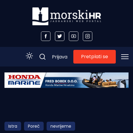
Pretplati se
Prijava
Početna
Morski plus
Morski TV
Obala
Istra
Poreč
nevrijeme
Otoci