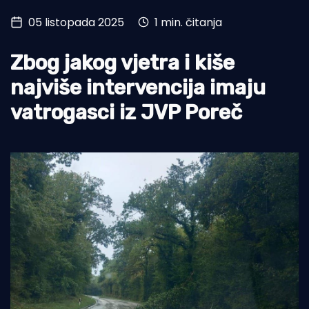
05 listopada 2025
1 min. čitanja
Turizam i nautika
Pomorstvo
Zbog jakog vjetra i kiše
Ribolov
najviše intervencija imaju
vatrogasci iz JVP Poreč
Ekologija
Tradicija i kultura