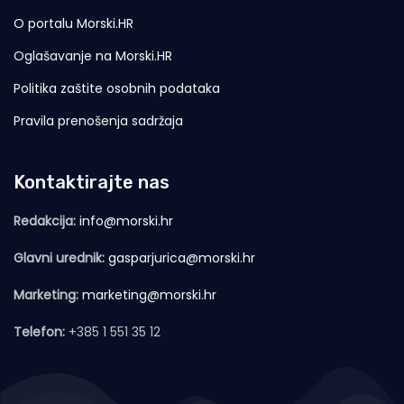
O portalu Morski.HR
Oglašavanje na Morski.HR
Politika zaštite osobnih podataka
Pravila prenošenja sadržaja
Kontaktirajte nas
Redakcija:
info@morski.hr
Glavni urednik:
gasparjurica@morski.hr
Marketing:
marketing@morski.hr
Telefon:
+385 1 551 35 12