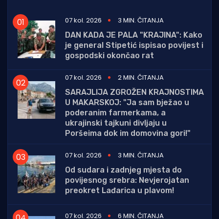
07 kol. 2026
3 MIN. ČITANJA
DAN KADA JE PALA "KRAJINA": Kako
je general Stipetić ispisao povijest i
gospodski okončao rat
07 kol. 2026
2 MIN. ČITANJA
SARAJLIJA ZGROŽEN KRAJNOSTIMA
U MAKARSKOJ: "Ja sam bježao u
poderanim farmerkama, a
ukrajinski tajkuni divljaju u
Poršeima dok im domovina gori!"
07 kol. 2026
3 MIN. ČITANJA
Od sudara i zadnjeg mjesta do
povijesnog srebra: Nevjerojatan
preokret Lađarica u plavom!
07 kol. 2026
6 MIN. ČITANJA