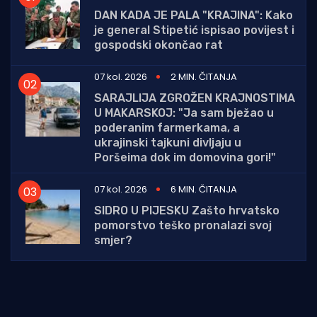
DAN KADA JE PALA "KRAJINA": Kako
je general Stipetić ispisao povijest i
gospodski okončao rat
07 kol. 2026
2 MIN. ČITANJA
SARAJLIJA ZGROŽEN KRAJNOSTIMA
U MAKARSKOJ: "Ja sam bježao u
poderanim farmerkama, a
ukrajinski tajkuni divljaju u
Poršeima dok im domovina gori!"
07 kol. 2026
6 MIN. ČITANJA
SIDRO U PIJESKU Zašto hrvatsko
pomorstvo teško pronalazi svoj
smjer?