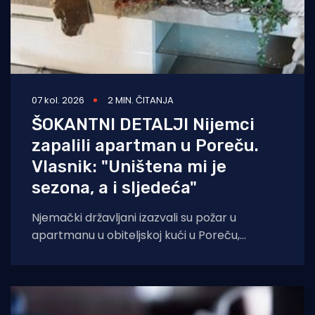
07 kol. 2026
2 MIN. ČITANJA
ŠOKANTNI DETALJI Nijemci
zapalili apartman u Poreču.
Vlasnik: "Uništena mi je
sezona, a i sljedeća"
Njemački državljani izazvali su požar u
apartmanu u obiteljskoj kući u Poreču,
pokazao je policijski očevid. U vatri je uništen