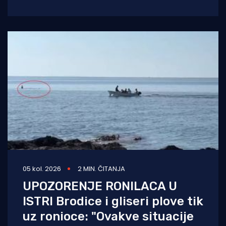
zaštitarske tvrtke dok je mobitelom
05 kol. 2026
2 MIN. ČITANJA
UPOZORENJE RONILACA U
ISTRI Brodice i gliseri plove tik
uz ronioce: "Ovakve situacije