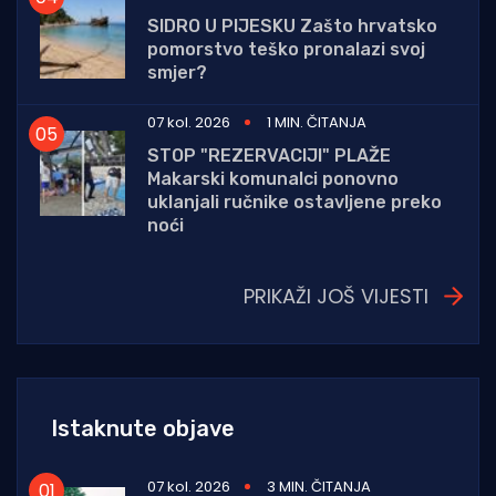
SIDRO U PIJESKU Zašto hrvatsko
pomorstvo teško pronalazi svoj
smjer?
07 kol. 2026
1 MIN. ČITANJA
STOP "REZERVACIJI" PLAŽE
Makarski komunalci ponovno
uklanjali ručnike ostavljene preko
noći
PRIKAŽI JOŠ VIJESTI
Istaknute objave
07 kol. 2026
3 MIN. ČITANJA