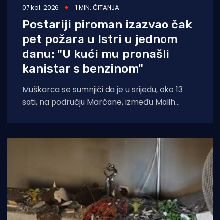
07 kol. 2026
1 MIN. ČITANJA
Postariji piroman izazvao čak
pet požara u Istri u jednom
danu: "U kući mu pronašli
kanistar s benzinom"
Muškarca se sumnjiči da je u srijedu, oko 13
sati, na području Marčane, između Malih
Vareški i Krnice, izazvao požar