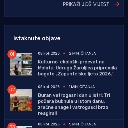
PRIKAŽI JOŠ VIJESTI
Istaknute objave
08 kol. 2026
2 MIN. ČITANJA
Kulturno-ekološki procvat na
Molatu: Udruga Žaruljica pripremila
bogato „Zapuntelsko ljeto 2026.“
08 kol. 2026
1 MIN. ČITANJA
Buran vatrogasni dan u Istri: Tri
požara buknula u istom danu,
zračne snage i vatrogasci brzo
reagirali
08 kol. 2026
5 MIN. ČITANJA