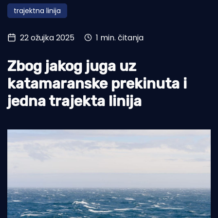
trajektna linija
Turizam i nautika
Pomorstvo
22 ožujka 2025
1 min. čitanja
Ribolov
Zbog jakog juga uz
Ekologija
katamaranske prekinuta i
Tradicija i kultura
jedna trajekta linija