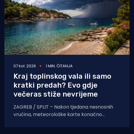
07 kol. 2026
1 MIN. ČITANJA
Kraj toplinskog vala ili samo
kratki predah? Evo gdje
večeras stiže nevrijeme
ZAGREB / SPLIT – Nakon tjedana nesnosnih
vrućina, meteorološke karte konačno
pokazuju znakove nestabilnosti. Pred nama je
dan obilježen izraženim vremenskim