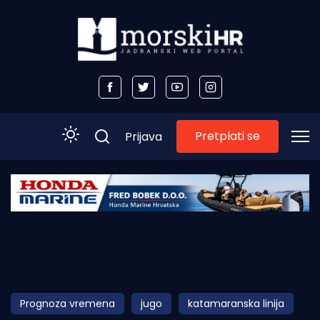
Pretplati se
Prijava
Početna
Morski plus
Morski TV
Obala
Prognoza vremena
jugo
katamaranska linija
Otoci