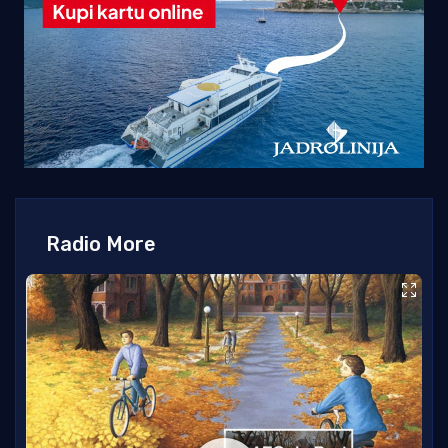
Radio More