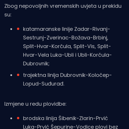
Zbog nepovoljnih vremenskih uvjeta u prekidu
su:
katamaranske linije Zadar-Rivanj-
Sestrunj-Zverinac-Božava-Brbinj,
Split-Hvar-Korčula, Split-Vis, Split-
Hvar-Vela Luka-Ubli i Ubli-Korčula-
Dubrovnik;
trajektna linija Dubrovnik-Koločep-
Lopud-Suđurađ.
Izmjene u redu plovidbe:
brodska linija Šibenik-Zlarin-Prvić
Luka-Prvić Šepurine-Vodice plovi bez