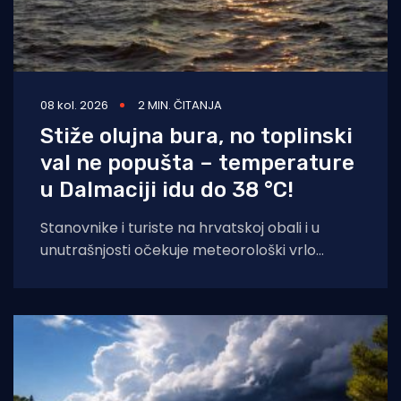
08 kol. 2026
2 MIN. ČITANJA
Stiže olujna bura, no toplinski
val ne popušta – temperature
u Dalmaciji idu do 38 °C!
Stanovnike i turiste na hrvatskoj obali i u
unutrašnjosti očekuje meteorološki vrlo
dinamičan dan. Dok se sjeverni Jadran
priprema za