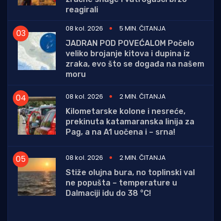
reagirali
08 kol. 2026
5 MIN. ČITANJA
JADRAN POD POVEĆALOM Počelo
veliko brojanje kitova i dupina iz
zraka, evo što se događa na našem
moru
08 kol. 2026
2 MIN. ČITANJA
Kilometarske kolone i nesreće,
prekinuta katamaranska linija za
Pag, a na A1 uočena i – srna!
08 kol. 2026
2 MIN. ČITANJA
Stiže olujna bura, no toplinski val
ne popušta – temperature u
Dalmaciji idu do 38 °C!