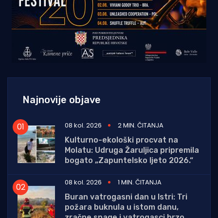
Najnovije objave
08 kol. 2026
2 MIN. ČITANJA
Kulturno-ekološki procvat na
Molatu: Udruga Žaruljica pripremila
bogato „Zapuntelsko ljeto 2026.“
08 kol. 2026
1 MIN. ČITANJA
Buran vatrogasni dan u Istri: Tri
požara buknula u istom danu,
zračne snage i vatrogasci brzo