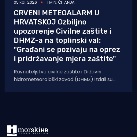
05 kol. 2026
1 MIN. ČITANJA
CRVENI METEOALARM U
HRVATSKOJ Ozbiljno
upozorenje Civilne zaštite i
DHMZ-a na toplinski val:
"Građani se pozivaju na oprez
i pridržavanje mjera zaštite"
Ravnateljstvo civilne zaštite i Državni
hidrometeorološki zavod (DHMZ) izdali su
upozorenje na toplinski val koji će danas i
sutra zahvatiti