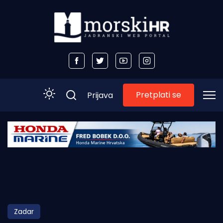
Pretplati se
Prijava
Početna
Morski plus
Morski TV
Obala
Zadar
Otoci