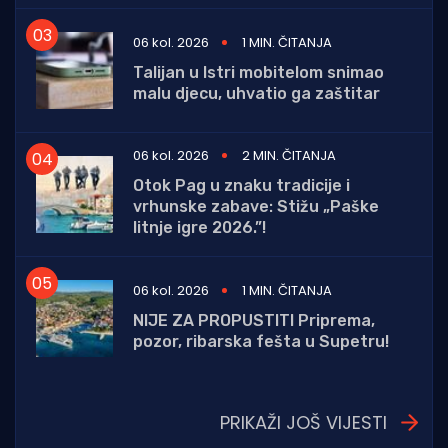
06 kol. 2026
1 MIN. ČITANJA
Talijan u Istri mobitelom snimao
malu djecu, uhvatio ga zaštitar
06 kol. 2026
2 MIN. ČITANJA
Otok Pag u znaku tradicije i
vrhunske zabave: Stižu „Paške
litnje igre 2026.”!
06 kol. 2026
1 MIN. ČITANJA
NIJE ZA PROPUSTITI Priprema,
pozor, ribarska fešta u Supetru!
PRIKAŽI JOŠ VIJESTI