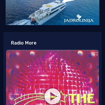
Radio More