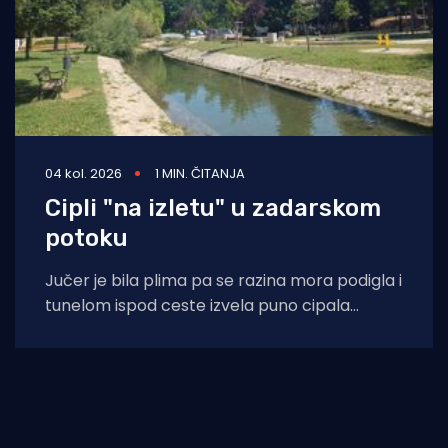
04 kol. 2026
1 MIN. ČITANJA
Cipli "na izletu" u zadarskom
potoku
Jučer je bila plima pa se razina mora podigla i
tunelom ispod ceste izvela puno cipala
balavaca do samog izvora