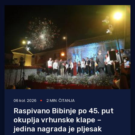
06 kol. 2026
2 MIN. ČITANJA
Raspivano Bibinje po 45. put
okuplja vrhunske klape –
jedina nagrada je pljesak