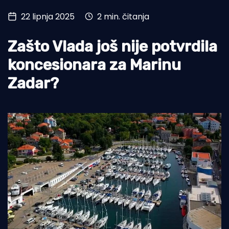
22 lipnja 2025
2 min. čitanja
Turizam i nautika
Pomorstvo
Zašto Vlada još nije potvrdila
Ribolov
koncesionara za Marinu
Zadar?
Ekologija
Tradicija i kultura