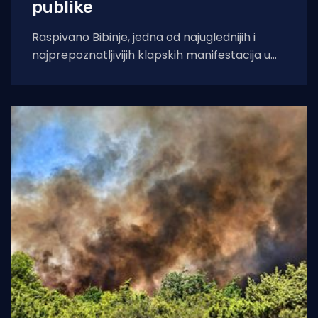
publike
Raspivano Bibinje, jedna od najuglednijih i
najprepoznatljivijih klapskih manifestacija u
Hrvatskoj, ove će godine doživjeti svoje 45.
izdanje. U subotu,