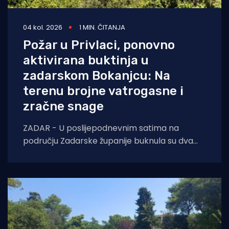
04 kol. 2026
1 MIN. ČITANJA
Požar u Privlaci, ponovno
aktivirana buktinja u
zadarskom Bokanjcu: Na
terenu brojne vatrogasne i
zračne snage
ZADAR - U poslijepodnevnim satima na
području Zadarske županije buknula su dva
požara otvorenog prostora. Oko 14 sati došlo
je do