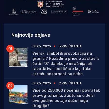
Najnovije objave
06 kol. 2026
5 MIN. ČITANJA
Vjerski simbol ili provokacija na
granici? Pozadina priče o zastavi s
četiri "S" daleko je mračnija, ali
razotkriva i političare koji tako
skreću pozornost sa sebe
06 kol. 2026
2 MIN. ČITANJA
Više od 250.000 noćenja i povratak
pravog turizma: Zašto se u Jelsi
ove godine ostaje duže nego
drugdje?