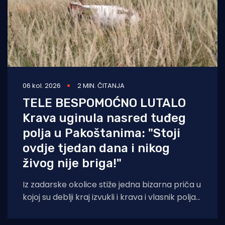
06 kol. 2026
2 MIN. ČITANJA
TELE BESPOMOĆNO LUTALO
Krava uginula nasred tuđeg
polja u Pakoštanima: "Stoji
ovdje tjedan dana i nikog
živog nije briga!"
Iz zadarske okolice stiže jedna bizarna priča u
kojoj su deblji kraj izvukli i krava i vlasnik polja
na kojem