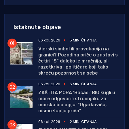
Istaknute objave
06 kol. 2026
5 MIN. ČITANJA
Vjerski simbol ili provokacija na
granici? Pozadina priče o zastavi s
četiri "S" daleko je mračnija, ali
razotkriva i političare koji tako
skreću pozornost sa sebe
06 kol. 2026
5 MIN. ČITANJA
ZAŠTITA MORA 'Bacači' BIO kugli u
more odgovorili stručnjaku za
morsku biologiju: "Ugarkoviću,
nismo šuplja priča"
06 kol. 2026
2 MIN. ČITANJA