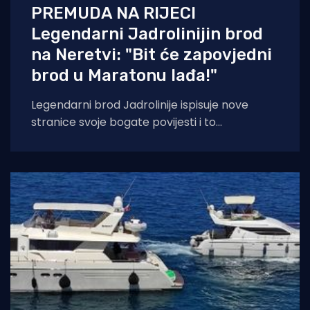
PREMUDA NA RIJECI
Legendarni Jadrolinijin brod
na Neretvi: "Bit će zapovjedni
brod u Maratonu lađa!"
Legendarni brod Jadrolinije ispisuje nove
stranice svoje bogate povijesti i to
sudjelovanjem u Maratonu lađa! Premuda se
trenutačno nalazi u