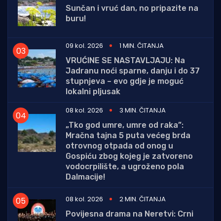
Sunčan i vruć dan, no pripazite na
buru!
09 kol. 2026
1 MIN. ČITANJA
VRUĆINE SE NASTAVLJAJU: Na
Jadranu noći sparne, danju i do 37
stupnjeva – evo gdje je moguć
lokalni pljusak
08 kol. 2026
3 MIN. ČITANJA
„Tko god umre, umre od raka”:
Mračna tajna 5 puta većeg brda
otrovnog otpada od onog u
Gospiću zbog kojeg je zatvoreno
vodocrpilište, a ugroženo pola
Dalmacije!
08 kol. 2026
2 MIN. ČITANJA
Povijesna drama na Neretvi: Crni