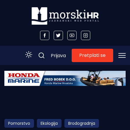
Pretplati se
Prijava
Početna
Morski plus
Morski TV
Obala
Pomorstvo
Ekologija
Brodogradnja
Otoci