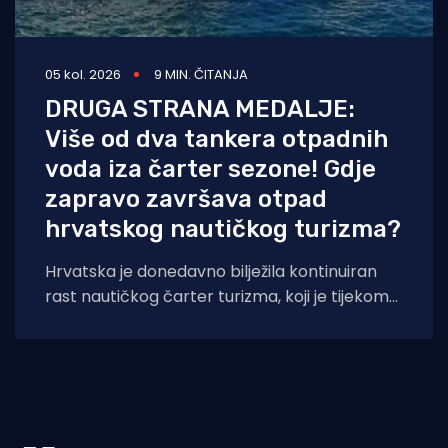
05 kol. 2026
9 MIN. ČITANJA
DRUGA STRANA MEDALJE:
Više od dva tankera otpadnih
voda iza čarter sezone! Gdje
zapravo završava otpad
hrvatskog nautičkog turizma?
Hrvatska je donedavno bilježila kontinuiran
rast nautičkog čarter turizma, koji je tijekom
2025. godine (siječanj–studeni) prema
podacima Ministarstva pomorstva,