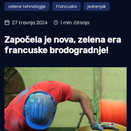
zelene tehnologije
Francuska
jedrenjak
Turizam i nautika
Pomorstvo
27 travnja 2024
1 min. čitanja
Ribolov
Započela je nova, zelena era
Ekologija
francuske brodogradnje!
Tradicija i kultura