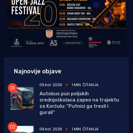
Najnovije objave
09 kol. 2026
1 MIN. ČITANJA
Autobus pun poljskih
srednjoškolaca zapeo na trajektu
za Korčulu: "Putnici ga tresli i
gurali"
09 kol. 2026
1 MIN. ČITANJA