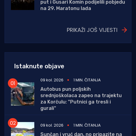
put i Gusari Komin podijelili pobjedu
na 29. Maratonu lađa
PRIKAŽI JOŠ VIJESTI
Istaknute objave
09 kol. 2026
1 MIN. ČITANJA
Autobus pun poljskih
srednjoškolaca zapeo na trajektu
za Korčulu: "Putnici ga tresli i
gurali"
09 kol. 2026
1 MIN. ČITANJA
Sunčan i vruć dan, no pripazite na