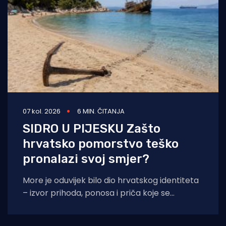
07 kol. 2026
6 MIN. ČITANJA
SIDRO U PIJESKU Zašto
hrvatsko pomorstvo teško
pronalazi svoj smjer?
More je oduvijek bilo dio hrvatskog identiteta
– izvor prihoda, ponosa i priča koje se
prenose s koljena na koljeno. No