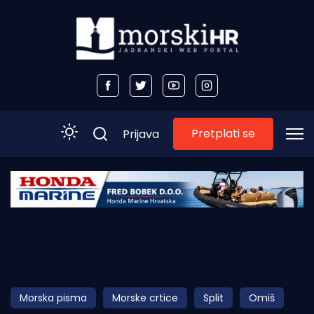
Pretplati se
Prijava
Početna
Morski plus
Morski TV
Obala
Morska pisma
Morske crtice
Split
Omiš
Otoci