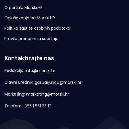
O portalu Morski.HR
Oglašavanje na Morski.HR
Politika zaštite osobnih podataka
Pravila prenošenja sadržaja
Kontaktirajte nas
Redakcija:
info@morski.hr
Glavni urednik:
gasparjurica@morski.hr
Marketing:
marketing@morski.hr
Telefon:
+385 1 551 35 12