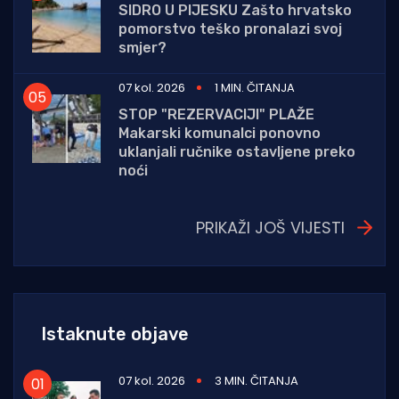
SIDRO U PIJESKU Zašto hrvatsko
pomorstvo teško pronalazi svoj
smjer?
07 kol. 2026
1 MIN. ČITANJA
STOP "REZERVACIJI" PLAŽE
Makarski komunalci ponovno
uklanjali ručnike ostavljene preko
noći
PRIKAŽI JOŠ VIJESTI
Istaknute objave
07 kol. 2026
3 MIN. ČITANJA