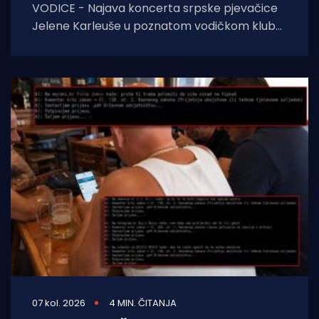
VODICE - Najava koncerta srpske pjevačice
Jelene Karleuše u poznatom vodičkom klubu
"Hacienda" podigla je veliku prašinu na
domaćoj
07 kol. 2026
4 MIN. ČITANJA