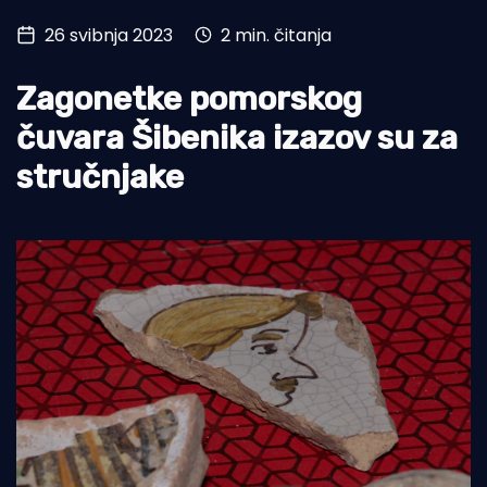
26 svibnja 2023
2 min. čitanja
Turizam i nautika
Pomorstvo
Zagonetke pomorskog
Ribolov
čuvara Šibenika izazov su za
stručnjake
Ekologija
Tradicija i kultura