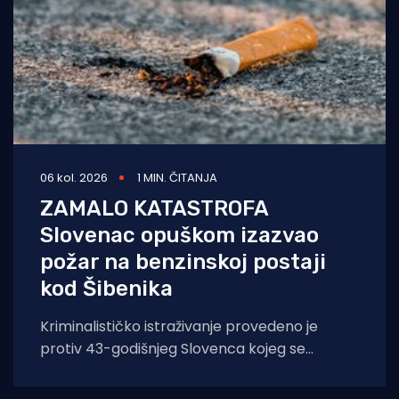
06 kol. 2026
1 MIN. ČITANJA
ZAMALO KATASTROFA
Slovenac opuškom izazvao
požar na benzinskoj postaji
kod Šibenika
Kriminalističko istraživanje provedeno je
protiv 43-godišnjeg Slovenca kojeg se
sumnjiči da je opuškom cigarete izazvao
požar. Incident se dogodio