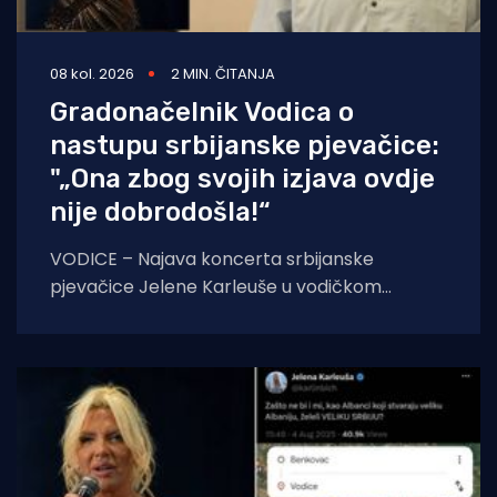
08 kol. 2026
2 MIN. ČITANJA
Gradonačelnik Vodica o
nastupu srbijanske pjevačice:
"„Ona zbog svojih izjava ovdje
nije dobrodošla!“
VODICE – Najava koncerta srbijanske
pjevačice Jelene Karleuše u vodičkom
noćnom klubu "Hacienda", zakazanog za 15.
kolovoza, na blagdan