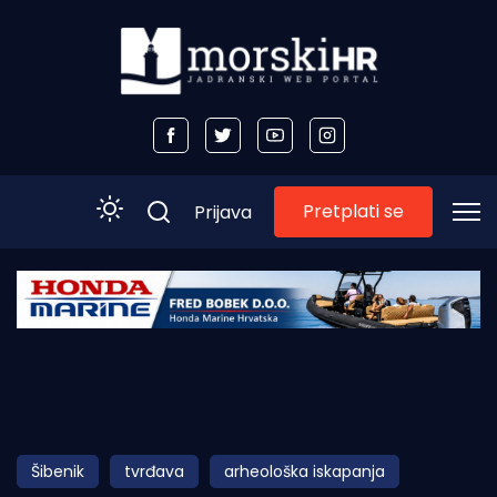
Pretplati se
Prijava
Početna
Morski plus
Morski TV
Obala
Šibenik
tvrđava
arheološka iskapanja
Otoci