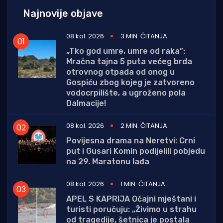
Najnovije objave
08 kol. 2026
3 MIN. ČITANJA
„Tko god umre, umre od raka”:
Mračna tajna 5 puta većeg brda
otrovnog otpada od onog u
Gospiću zbog kojeg je zatvoreno
vodocrpilište, a ugroženo pola
Dalmacije!
08 kol. 2026
2 MIN. ČITANJA
Povijesna drama na Neretvi: Crni
put i Gusari Komin podijelili pobjedu
na 29. Maratonu lađa
08 kol. 2026
1 MIN. ČITANJA
APEL S KAPRIJA Očajni mještani i
turisti poručuju: „Živimo u strahu
od tragedije, šetnica je postala