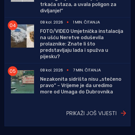
trkaća staza, a uvala poligon za
divljanje!“
08 kol. 2026
1 MIN. ČITANJA
FOTO/VIDEO Umjetnička instalacija
na ušću Neretve oduševila
prolaznike: Znate li što
predstavljaju lađa i spužva u
pijesku?
08 kol. 2026
7 MIN. ČITANJA
Nezakonita sidrišta nisu „stečeno
pravo“ – Vrijeme je da uredimo
more od Umaga do Dubrovnika
PRIKAŽI JOŠ VIJESTI