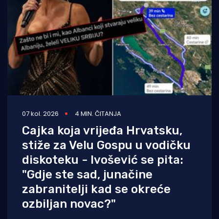
07 kol. 2026
4 MIN. ČITANJA
Cajka koja vrijeđa Hrvatsku,
stiže za Velu Gospu u vodičku
diskoteku - Ivošević se pita:
"Gdje ste sad, junačine
zabranitelji kad se okreće
ozbiljan novac?"