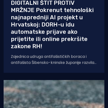
DIGITALNI ŠTIT PROTIV
MRŽNJE Pokrenut tehnološki
najnapredniji AI projekt u
Hrvatskoj: DORH-u idu
automatske prijave ako
prijetite ili online prekršite
zakone RH!
Zajednica udruga antifašističkih boraca i
antifašista Šibensko-kninske županije razvila
je sustav temeljen na umjetnoj inteligenciji koji
će kontinuirano pratiti,