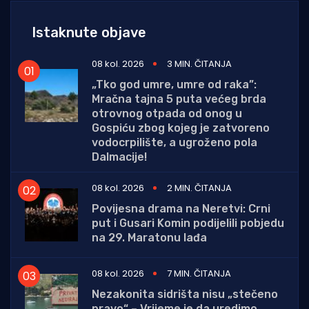
Istaknute objave
08 kol. 2026
3 MIN. ČITANJA
„Tko god umre, umre od raka”:
Mračna tajna 5 puta većeg brda
otrovnog otpada od onog u
Gospiću zbog kojeg je zatvoreno
vodocrpilište, a ugroženo pola
Dalmacije!
08 kol. 2026
2 MIN. ČITANJA
Povijesna drama na Neretvi: Crni
put i Gusari Komin podijelili pobjedu
na 29. Maratonu lađa
08 kol. 2026
7 MIN. ČITANJA
Nezakonita sidrišta nisu „stečeno
pravo“ – Vrijeme je da uredimo