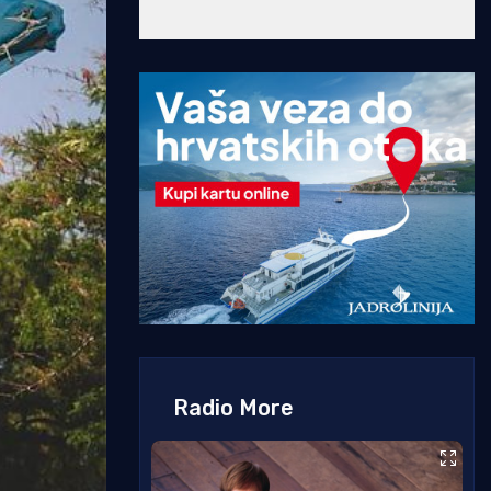
Radio More