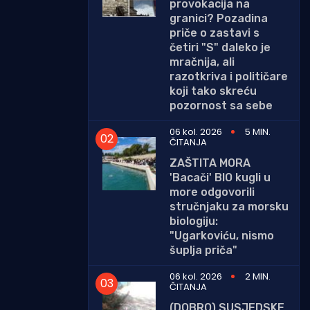
provokacija na
granici? Pozadina
priče o zastavi s
četiri "S" daleko je
mračnija, ali
razotkriva i političare
koji tako skreću
pozornost sa sebe
06 kol. 2026
5 MIN.
ČITANJA
ZAŠTITA MORA
'Bacači' BIO kugli u
more odgovorili
stručnjaku za morsku
biologiju:
"Ugarkoviću, nismo
šuplja priča"
06 kol. 2026
2 MIN.
ČITANJA
(DOBRO) SUSJEDSKE