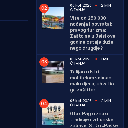
06 kol. 2026
2 MIN.
ČITANJA
Više od 250.000
noćenja i povratak
pravog turizma:
Zašto se u Jelsi ove
godine ostaje duže
nego drugdje?
06 kol. 2026
1 MIN.
ČITANJA
Talijan u Istri
mobitelom snimao
malu djecu, uhvatio
ga zaštitar
06 kol. 2026
2 MIN.
ČITANJA
Otok Pag u znaku
tradicije i vrhunske
zabave: Stižu „Paške