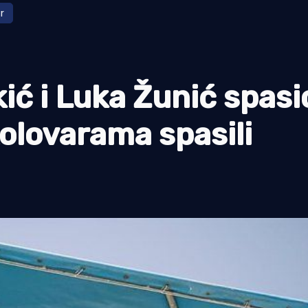
r
ić i Luka Žunić spasi
olovarama spasili