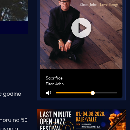
ac godine
 moru na 50
šavanja.