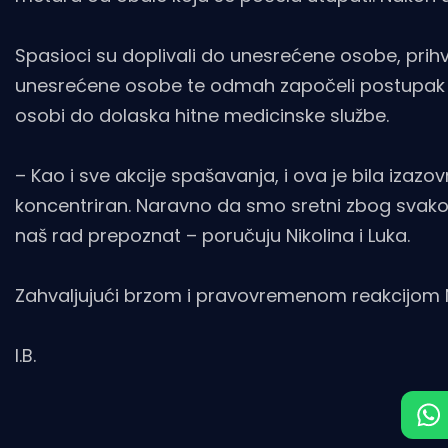
Spasioci su doplivali do unesrećene osobe, prihvat
unesrećene osobe te odmah započeli postupak ož
osobi do dolaska hitne medicinske službe.
– Kao i sve akcije spašavanja, i ova je bila izazov
koncentriran. Naravno da smo sretni zbog svakog
naš rad prepoznat – poručuju Nikolina i Luka.
Zahvaljujući brzom i pravovremenom reakcijom Niko
I.B.