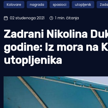
Kolovare
nagrada
spasioci
utopljenik
Zada
Pomorstvo
Ribolov
02 studenoga 2021
1 min. čitanja
Ekologija
Zadrani Nikolina Duk
Tradicija i kultura
godine: Iz mora na K
utopljenika