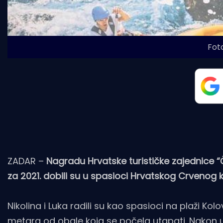
Foto
ZADAR –
Nagradu Hrvatske turističke zajednice “Č
za 2021. dobili su u spasioci Hrvatskog Crvenog kr
Nikolina i Luka radili su kao spasioci na plaži K
metara od obale koja se počela utapati. Nakon u