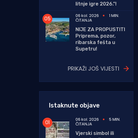
litnje igre 2026.”!
06 kol. 2026
1 MIN.
ČITANJA
NIJE ZA PROPUSTITI
Priprema, pozor,
ribarska fešta u
Supetru!
PRIKAŽI JOŠ VIJESTI
Istaknute objave
06 kol. 2026
5 MIN.
ČITANJA
Vjerski simbol ili