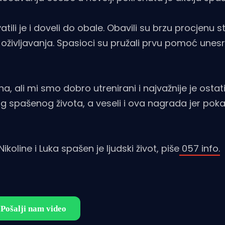
ili je i doveli do obale. Obavili su brzu procjenu s
ivljavanja. Spasioci su pružali prvu pomoć unes
na, ali mi smo dobro utrenirani i najvažnije je ostat
 spašenog života, a veseli i ova nagrada jer poka
line i Luka spašen je ljudski život, piše
057 info.