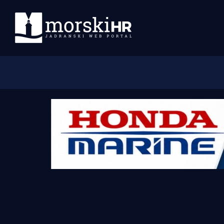
Početna
Morski plus
Morski TV
Obala
Otoci
Turizam i nautika