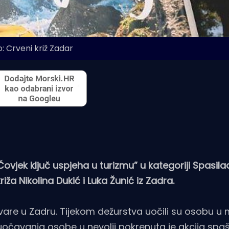
: Crveni križ Zadar
ovjek ključ uspjeha u turizmu” u kategoriji Spasil
iža Nikolina Dukić i Luka Žunić iz Zadra.
olovare u Zadru. Tijekom dežurstva uočili su osobu u
očavanja osobe u nevolji pokrenuta je akcija spa