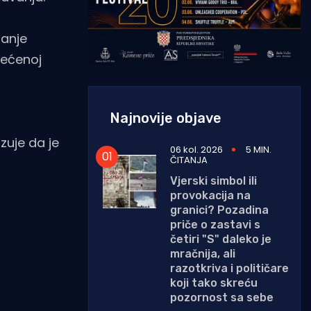
tanje
rećenoj
Najnovije objave
i
zuje da je
06 kol. 2026
5 MIN.
ČITANJA
Vjerski simbol ili
provokacija na
granici? Pozadina
priče o zastavi s
četiri "S" daleko je
mračnija, ali
razotkriva i političare
koji tako skreću
pozornost sa sebe