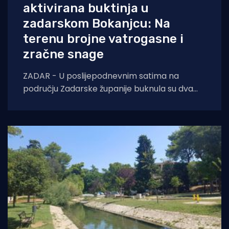
aktivirana buktinja u
zadarskom Bokanjcu: Na
terenu brojne vatrogasne i
zračne snage
ZADAR - U poslijepodnevnim satima na
području Zadarske županije buknula su dva
požara otvorenog prostora. Oko 14 sati došlo
je do