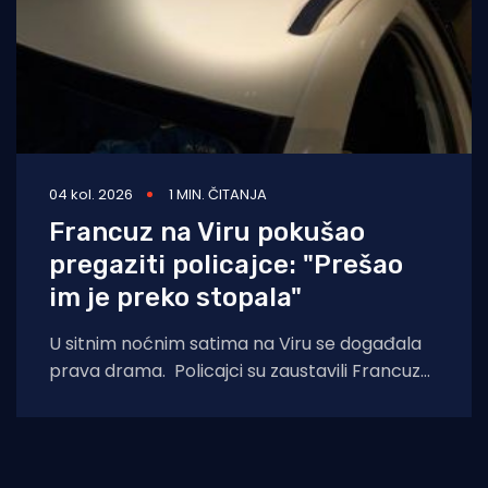
04 kol. 2026
1 MIN. ČITANJA
Francuz na Viru pokušao
pregaziti policajce: "Prešao
im je preko stopala"
U sitnim noćnim satima na Viru se događala
prava drama. Policajci su zaustavili Francuza
tijekom kontrole prometa i zatražili da