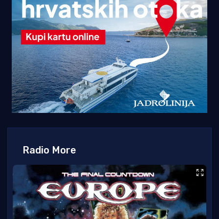
Radio More