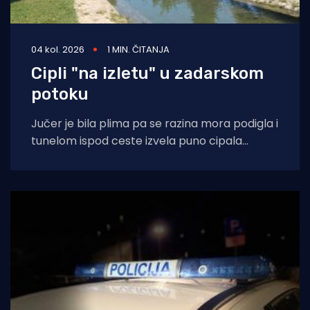
04 kol. 2026
1 MIN. ČITANJA
Cipli "na izletu" u zadarskom
potoku
Jučer je bila plima pa se razina mora podigla i
tunelom ispod ceste izvela puno cipala
balavaca do samog izvora