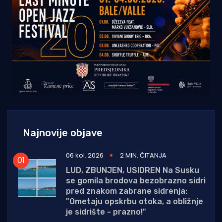
Najnovije objave
06 kol. 2026
2 MIN. ČITANJA
LUD, ZBUNJEN, USIDREN Na Susku
se gomila brodova bezobrazno sidri
pred znakom zabrane sidrenja:
"Ometaju opskrbu otoka, a obližnje
je sidrište - prazno!"