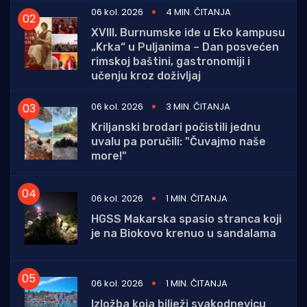
06 kol. 2026
4 MIN. ČITANJA
XVIII. Burnumske ide u Eko kampusu
„Krka“ u Puljanima – Dan posvećen
rimskoj baštini, gastronomiji i
učenju kroz doživljaj
06 kol. 2026
3 MIN. ČITANJA
Kriljanski brodari počistili jednu
uvalu pa poručili: "Čuvajmo naše
more!"
06 kol. 2026
1 MIN. ČITANJA
HGSS Makarska spasio stranca koji
je na Biokovo krenuo u sandalama
06 kol. 2026
1 MIN. ČITANJA
Izložba koja bilježi svakodnevicu