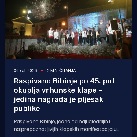
06 kol. 2026
2 MIN. ČITANJA
Raspivano Bibinje po 45. put
okuplja vrhunske klape –
jedina nagrada je pljesak
publike
Raspivano Bibinje, jedna od najuglednijih i
najprepoznatljivijih klapskih manifestacija u
Hrvatskoj, ove će godine doživjeti svoje 45.