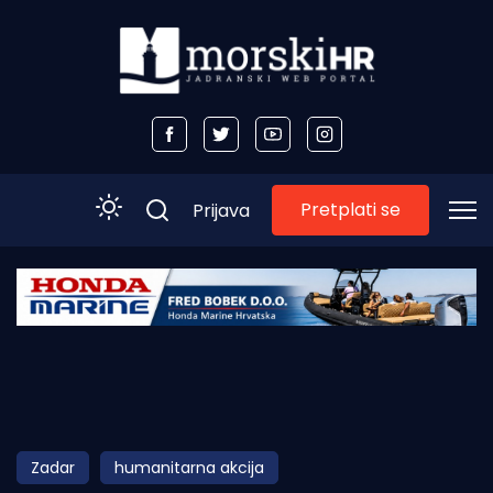
Pretplati se
Prijava
Početna
Morski plus
Morski TV
Obala
Zadar
humanitarna akcija
Otoci