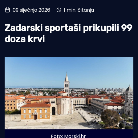
09 siječnja 2026
1 min. čitanja
Turizam i nautika
Pomorstvo
Zadarski sportaši prikupili 99
Ribolov
doza krvi
Ekologija
Tradicija i kultura
Foto: Morski.hr