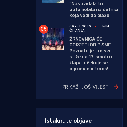
"Nastradala tri
automobila na šetnici
koja vodi do plaže"
09 kol. 2026
1 MIN.
ČITANJA
ŽRNOVNICA ĆE
GORJETI OD PISME
Poznato je tko sve
stiže na 17. smotru
klapa, očekuje se
ogroman interes!
PRIKAŽI JOŠ VIJESTI
Istaknute objave