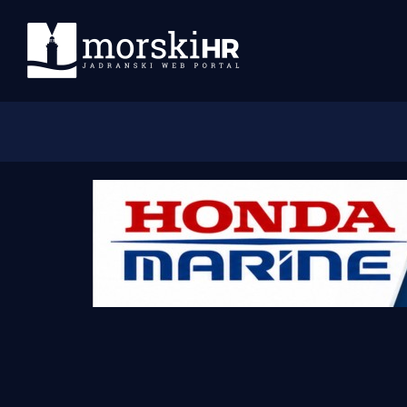
Početna
Morski plus
Morski TV
Obala
Otoci
Turizam i nautika