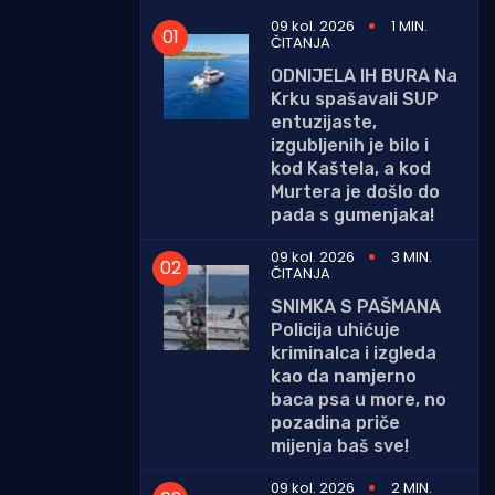
09 kol. 2026
1 MIN.
ČITANJA
ODNIJELA IH BURA Na
Krku spašavali SUP
entuzijaste,
izgubljenih je bilo i
kod Kaštela, a kod
Murtera je došlo do
pada s gumenjaka!
09 kol. 2026
3 MIN.
ČITANJA
SNIMKA S PAŠMANA
Policija uhićuje
kriminalca i izgleda
kao da namjerno
baca psa u more, no
pozadina priče
mijenja baš sve!
09 kol. 2026
2 MIN.