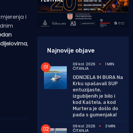
mjerenja i
ednim
edan
dijelovima
,
Najnovije objave
09 kol. 2026
1 MIN.
ČITANJA
ODNIJELA IH BURA Na
Krku spašavali SUP
entuzijaste,
izgubljenih je bilo i
kod Kaštela, a kod
Murtera je došlo do
pada s gumenjaka!
09 kol. 2026
3 MIN.
ČITANJA