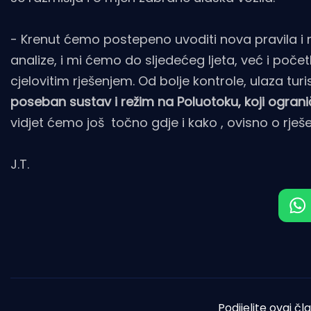
- Krenut ćemo postepeno uvoditi nova pravila i n
analize, i mi ćemo do sljedećeg ljeta, već i poč
cjelovitim rješenjem. Od bolje kontrole, ulaza tur
poseban sustav i režim na Poluotoku, koji ogran
vidjet ćemo još točno gdje i kako , ovisno o rješen
J.T.
Podijelite ovaj čl