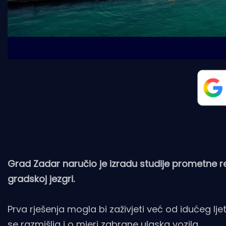
Grad Zadar naručio je izradu studije prometne reg
gradskoj jezgri.
Prva rješenja mogla bi zaživjeti već od idućeg lj
se razmišlja i o mjeri zabrane ulaska vozila.