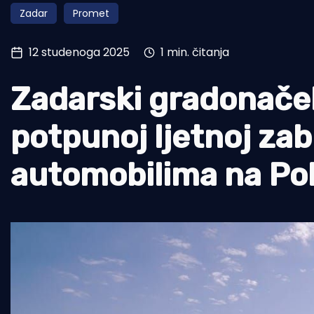
Zadar
Promet
Pomorstvo
Ribolov
12 studenoga 2025
1 min. čitanja
Ekologija
Zadarski gradonačel
Tradicija i kultura
potpunoj ljetnoj za
automobilima na Po