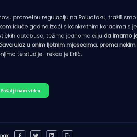
ovu prometnu regulaciju na Poluotoku, tražili smo 
etkom iduće godine izaći s konkretnim koracima s j
ističkih autobusa, težimo jednome cilju
da imamo j
ičava ulaz u onim ljetnim mjesecima, prema nekim 
jima te studije- rekao je Erlić.
anak