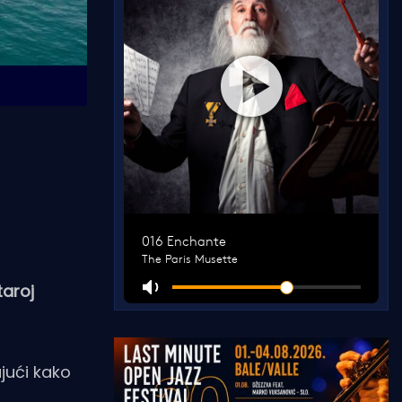
taroj
jući kako