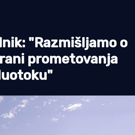
nik: "Razmišljamo o
brani prometovanja
luotoku"