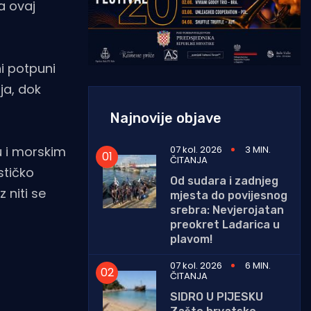
a ovaj
ni potpuni
ja, dok
Najnovije objave
07 kol. 2026
3 MIN.
u i morskim
ČITANJA
stičko
Od sudara i zadnjeg
 niti se
mjesta do povijesnog
srebra: Nevjerojatan
preokret Lađarica u
plavom!
07 kol. 2026
6 MIN.
ČITANJA
SIDRO U PIJESKU