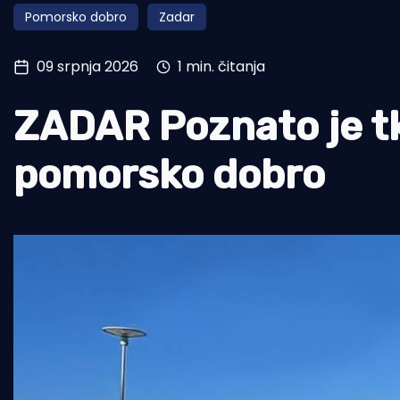
Pomorsko dobro
Zadar
Pomorstvo
Ribolov
09 srpnja 2026
1 min. čitanja
Ekologija
ZADAR Poznato je tk
Tradicija i kultura
pomorsko dobro