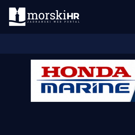
Početna
Morski plus
Morski TV
Obala
Otoci
Turizam i nautika