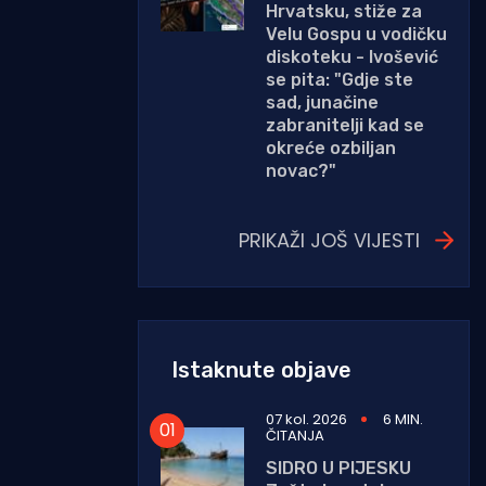
Hrvatsku, stiže za
Velu Gospu u vodičku
diskoteku - Ivošević
se pita: "Gdje ste
sad, junačine
zabranitelji kad se
okreće ozbiljan
novac?"
PRIKAŽI JOŠ VIJESTI
Istaknute objave
07 kol. 2026
6 MIN.
ČITANJA
SIDRO U PIJESKU