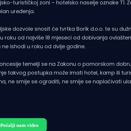
ko-turističkoj zoni – hotelsko naselje oznake T1. Z
plan uređenja.
ske dozvole snosit će tvrtka Borik d.o.o. te su duž
 u roku od najviše 18 mjeseci od dobivanja ovlašten
 ne ishodi u roku od dvije godine.
koncesije temelji se na Zakonu o pomorskom dobr
 takvog postupka može imati hotel, kamp ili turi
a, ne smije se ograditi, ne smije se naplaćivati ulaz