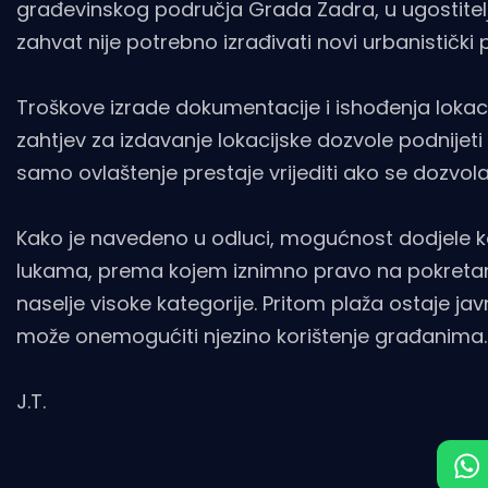
građevinskog područja Grada Zadra, u ugostiteljs
zahvat nije potrebno izrađivati novi urbanistički 
Troškove izrade dokumentacije i ishođenja lokacij
zahtjev za izdavanje lokacijske dozvole podnijeti
samo ovlaštenje prestaje vrijediti ako se dozvola
Kako je navedeno u odluci, mogućnost dodjele 
lukama, prema kojem iznimno pravo na pokretanje
naselje visoke kategorije. Pritom plaža ostaje javn
može onemogućiti njezino korištenje građanima.
J.T.