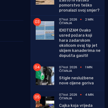
Zašto hrvatsko
pomorstvo teško
pronalazi svoj smjer?
07 kol. 2026
2 MIN.
ČITANJA
IDIOTIZAM Ovako
usred požara koji
hara zadarskom
okolicom ovaj tip jet
skijem kanaderima ne
dopušta gasiti!
07 kol. 2026
1 MIN.
ČITANJA
Stigle neslužbene
nove cijene goriva
07 kol. 2026
4 MIN.
ČITANJA
Cajka koja vrijeđa