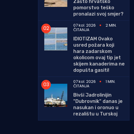
Zašto hrvatsko
pomorstvo teško
pronalazi svoj smjer?
07 kol. 2026
2 MIN.
ČITANJA
IDIOTIZAM Ovako
usred požara koji
hara zadarskom
okolicom ovaj tip jet
skijem kanaderima ne
dopušta gasiti!
07 kol. 2026
1 MIN.
ČITANJA
Bivši Jadrolinijin
"Dubrovnik" danas je
nasukan i oronuo u
rezalištu u Turskoj