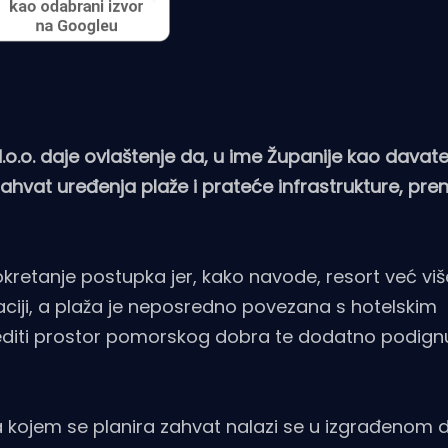
d.o.o. daje ovlaštenje da, u ime Županije kao davate
 zahvat uređenja plaže i prateće infrastrukture, pre
a pokretanje postupka jer, kako navode, resort već vi
kaciji, a plaža je neposredno povezana s hotelskim
ijediti prostor pomorskog dobra te dodatno podignu
na kojem se planira zahvat nalazi se u izgrađenom d