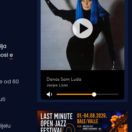
lja
nosi
e
še od 60
ti
ijelu