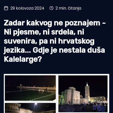
29 kolovoza 2024
2 min. čitanja
Turizam i nautika
Pomorstvo
Zadar kakvog ne poznajem -
Ribolov
Ni pjesme, ni srdela, ni
suvenira, pa ni hrvatskog
Ekologija
jezika... Gdje je nestala duša
Tradicija i kultura
Kalelarge?