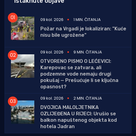
Istaknute objave
09 kol. 2026
1 MIN. ČITANJA
Požar na Vrgadi je lokaliziran: "Kuće
nisu bile ugrožene"
09 kol. 2026
9 MIN. ČITANJA
OTVORENO PISMO O LEĆEVICI:
Karepovac se zatvara, ali
podzemne vode nemaju drugi
pokušaj — Prešućuje li se ključna
opasnost?
09 kol. 2026
2 MIN. ČITANJA
DVOJICA MALOLJETNIKA
OZLIJEĐENA U RIJECI: Urušio se
balkon napuštenog objekta kod
hotela Jadran