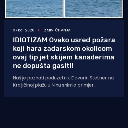
07 kol. 2026
2 MIN. ČITANJA
IDIOTIZAM Ovako usred požara
koji hara zadarskom okolicom
ovaj tip jet skijem kanaderima
ne dopušta gasiti!
Naš je poznati poduzetnik Davorin Stetner na
Kraljičinoj plažu u Ninu snimio primjer
eklatantnog idiotizma, ekstremne gluposti,
neobranjive drskosti i