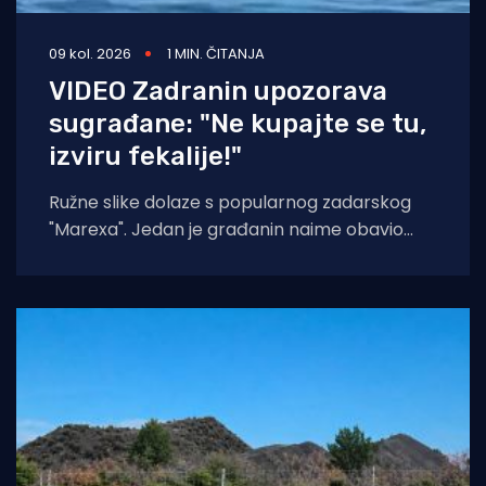
09 kol. 2026
1 MIN. ČITANJA
VIDEO Zadranin upozorava
sugrađane: "Ne kupajte se tu,
izviru fekalije!"
Ružne slike dolaze s popularnog zadarskog
"Marexa". Jedan je građanin naime obavio
snimku izviranja fekalija u moru, baš