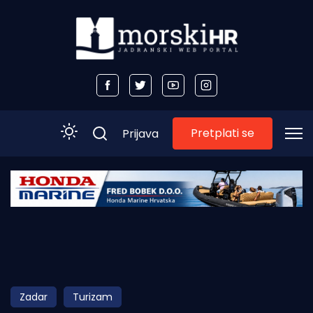
Pretplati se
Prijava
Početna
Morski plus
Morski TV
Obala
Zadar
Turizam
Otoci