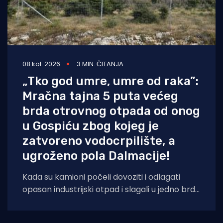
08 kol. 2026
3 MIN. ČITANJA
„Tko god umre, umre od raka”:
Mračna tajna 5 puta većeg
brda otrovnog otpada od onog
u Gospiću zbog kojeg je
zatvoreno vodocrpilište, a
ugroženo pola Dalmacije!
Kada su kamioni počeli dovoziti i odlagati
opasan industrijski otpad i slagali u jedno brdo
ljudima odmah pokraj kuća, sve