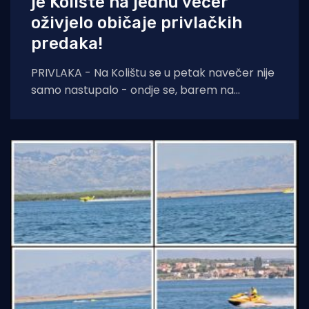
je Kolište na jednu večer
oživjelo običaje privlačkih
predaka!
PRIVLAKA - Na Kolištu se u petak navečer nije
samo nastupalo - ondje se, barem na
nekoliko sati, ponovno živjelo onako kako