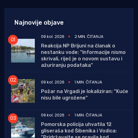
Najnovije objave
09 kol. 2026
2 MIN. ČITANJA
Reakcija NP Brijuni na članak o
nestanku vode: "Informacije nismo
skrivali, riječ je o novom sustavu i
ažuriranju podataka"
09 kol. 2026
1 MIN. ČITANJA
Požar na Vrgadi je lokaliziran: "Kuće
nisu bile ugrožene"
09 kol. 2026
1 MIN. ČITANJA
Pomorska policija uhvatila 12
gliseraša kod Šibenika i Vodica:
"Pridržavajte se pravila kod