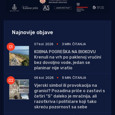
Najnovije objave
07 kol. 2026
3 MIN. ČITANJA
KOBNA POGREŠKA NA BIOKOVU
Krenuli na vrh po paklenoj vrućini
bez dovoljno vode, jedan se
planinar nije vratio
06 kol. 2026
5 MIN. ČITANJA
Vjerski simbol ili provokacija na
granici? Pozadina priče o zastavi s
četiri "S" daleko je mračnija, ali
razotkriva i političare koji tako
skreću pozornost sa sebe