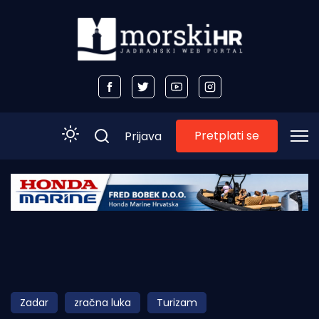
Pretplati se
Prijava
Početna
Morski plus
Morski TV
Obala
Zadar
zračna luka
Turizam
Otoci