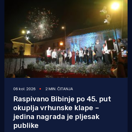
06 kol. 2026
2 MIN. ČITANJA
Raspivano Bibinje po 45. put
okuplja vrhunske klape –
jedina nagrada je pljesak
publike