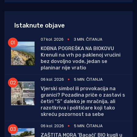
Istaknute objave
07 kol. 2026
3 MIN. ČITANJA
KOBNA POGREŠKA NA BIOKOVU
Krenuli na vrh po paklenoj vrućini
bez dovoljno vode, jedan se
planinar nije vratio
06 kol. 2026
5 MIN. ČITANJA
Vjerski simbol ili provokacija na
granici? Pozadina priče o zastavi s
četiri "S" daleko je mračnija, ali
razotkriva i političare koji tako
skreću pozornost sa sebe
06 kol. 2026
5 MIN. ČITANJA
ZAŠTITA MORA 'Bacači' BIO kugli u