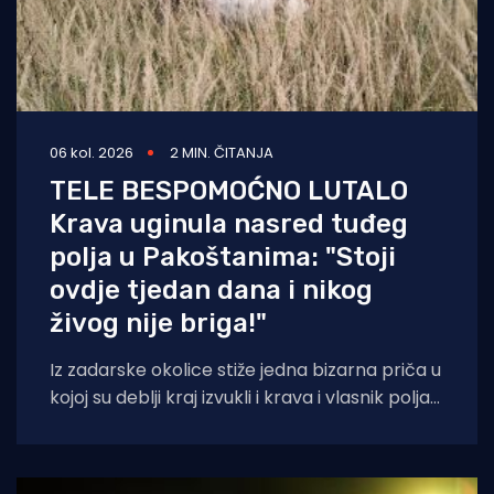
06 kol. 2026
2 MIN. ČITANJA
TELE BESPOMOĆNO LUTALO
Krava uginula nasred tuđeg
polja u Pakoštanima: "Stoji
ovdje tjedan dana i nikog
živog nije briga!"
Iz zadarske okolice stiže jedna bizarna priča u
kojoj su deblji kraj izvukli i krava i vlasnik polja
na kojem