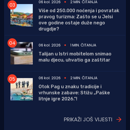
06 kol. 2026
2 MIN. ČITANJA
Više od 250.000 noćenja i povratak
pravog turizma: Zašto se u Jelsi
ove godine ostaje duže nego
drugdje?
06 kol. 2026
1 MIN. ČITANJA
Talijan u Istri mobitelom snimao
malu djecu, uhvatio ga zaštitar
06 kol. 2026
2 MIN. ČITANJA
Otok Pag u znaku tradicije i
vrhunske zabave: Stižu „Paške
litnje igre 2026.”!
PRIKAŽI JOŠ VIJESTI