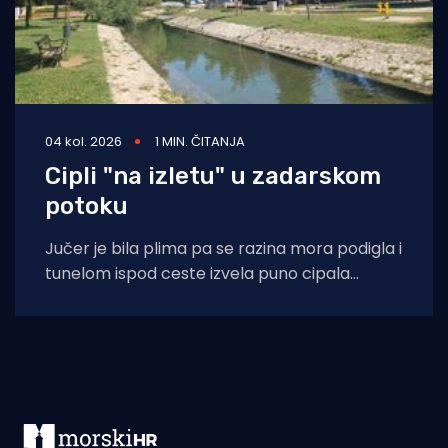
04 kol. 2026
1 MIN. ČITANJA
Cipli "na izletu" u zadarskom
potoku
Jučer je bila plima pa se razina mora podigla i
tunelom ispod ceste izvela puno cipala
balavaca do samog izvora