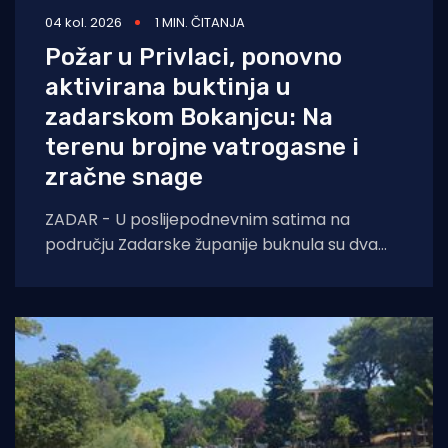
04 kol. 2026
1 MIN. ČITANJA
Požar u Privlaci, ponovno
aktivirana buktinja u
zadarskom Bokanjcu: Na
terenu brojne vatrogasne i
zračne snage
ZADAR - U poslijepodnevnim satima na
području Zadarske županije buknula su dva
požara otvorenog prostora. Oko 14 sati došlo
je do