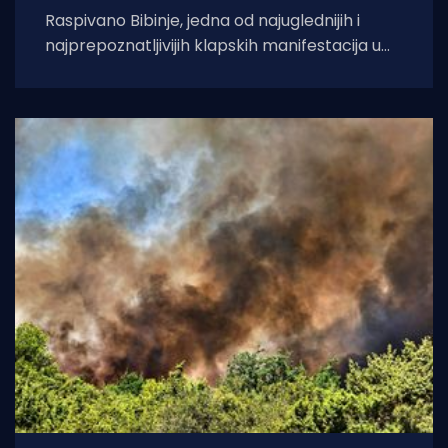
Raspivano Bibinje, jedna od najuglednijih i
najprepoznatljivijih klapskih manifestacija u
Hrvatskoj, ove će godine doživjeti svoje 45.
izdanje. U subotu,