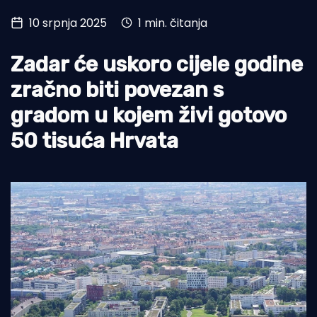
10 srpnja 2025
1 min. čitanja
Turizam i nautika
Pomorstvo
Zadar će uskoro cijele godine
Ribolov
zračno biti povezan s
gradom u kojem živi gotovo
Ekologija
50 tisuća Hrvata
Tradicija i kultura