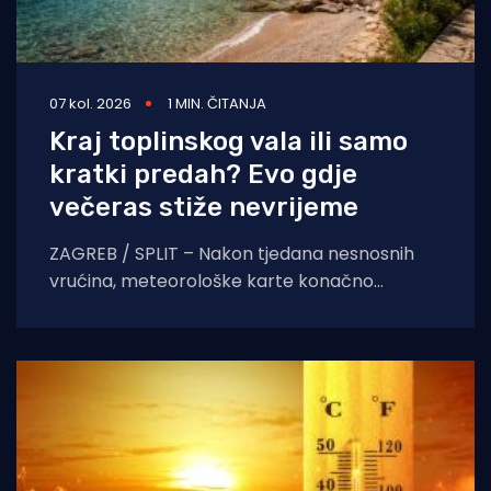
07 kol. 2026
1 MIN. ČITANJA
Kraj toplinskog vala ili samo
kratki predah? Evo gdje
večeras stiže nevrijeme
ZAGREB / SPLIT – Nakon tjedana nesnosnih
vrućina, meteorološke karte konačno
pokazuju znakove nestabilnosti. Pred nama je
dan obilježen izraženim vremenskim
kontrastima,