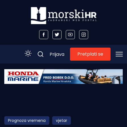
Pretplati se
Prijava
Početna
Morski plus
Morski TV
Obala
Prognoza vremena
vjetar
Otoci