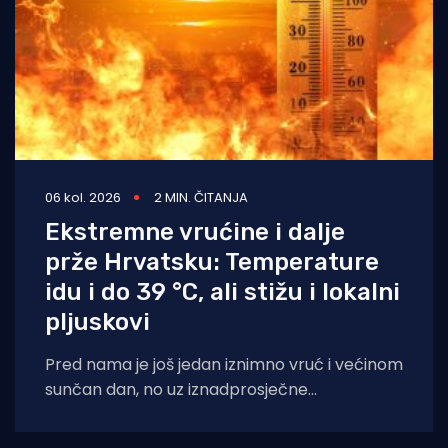
06 kol. 2026
2 MIN. ČITANJA
Ekstremne vrućine i dalje
prže Hrvatsku: Temperature
idu i do 39 °C, ali stižu i lokalni
pljuskovi
Pred nama je još jedan iznimno vruć i većinom
sunčan dan, no uz iznadprosječne
temperature stižu i povremene nestabilnosti
u