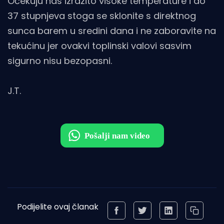
Očekuju nas izrazito visoke temperature i do
37 stupnjeva stoga se sklonite s direktnog
sunca barem u sredini dana i ne zaboravite na
tekućinu jer ovakvi toplinski valovi sasvim
sigurno nisu bezopasni.
J.T.
Podijelite ovaj članak