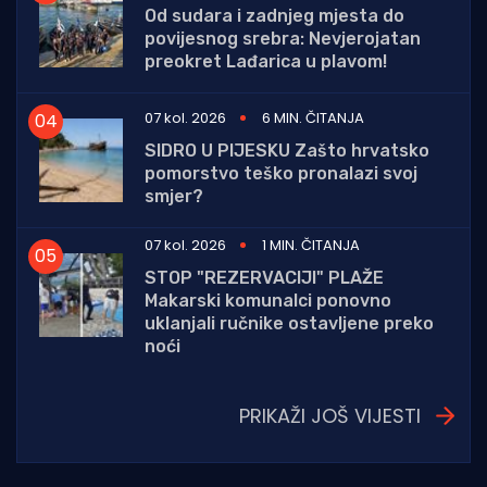
Od sudara i zadnjeg mjesta do
povijesnog srebra: Nevjerojatan
preokret Lađarica u plavom!
07 kol. 2026
6 MIN. ČITANJA
SIDRO U PIJESKU Zašto hrvatsko
pomorstvo teško pronalazi svoj
smjer?
07 kol. 2026
1 MIN. ČITANJA
STOP "REZERVACIJI" PLAŽE
Makarski komunalci ponovno
uklanjali ručnike ostavljene preko
noći
PRIKAŽI JOŠ VIJESTI