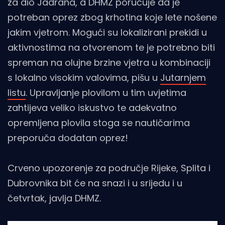
za dio Jadrana, a DHMZ poručuje da je
potreban oprez zbog krhotina koje lete nošene
jakim vjetrom. Mogući su lokalizirani prekidi u
aktivnostima na otvorenom te je potrebno biti
spreman na olujne brzine vjetra u kombinaciji
s lokalno visokim valovima, pišu u
Jutarnjem
listu
. Upravljanje plovilom u tim uvjetima
zahtijeva veliko iskustvo te adekvatno
opremljena plovila stoga se nautičarima
preporuča dodatan oprez!
Crveno upozorenje za područje Rijeke, Splita i
Dubrovnika bit će na snazi i u srijedu i u
četvrtak, javlja DHMZ.