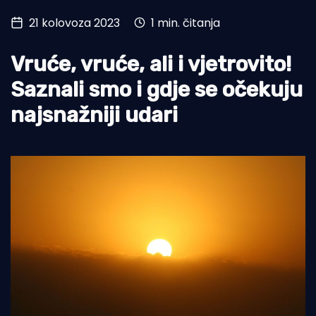
21 kolovoza 2023
1 min. čitanja
Turizam i nautika
Pomorstvo
Vruće, vruće, ali i vjetrovito!
Ribolov
Saznali smo i gdje se očekuju
najsnažniji udari
Ekologija
Tradicija i kultura