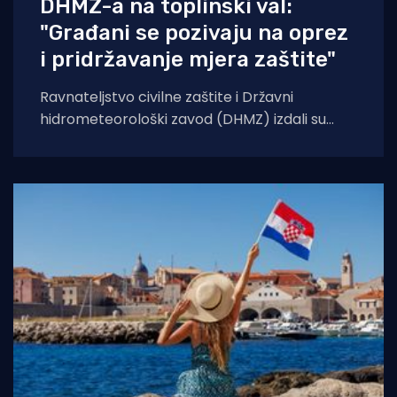
DHMZ-a na toplinski val:
"Građani se pozivaju na oprez
i pridržavanje mjera zaštite"
Ravnateljstvo civilne zaštite i Državni
hidrometeorološki zavod (DHMZ) izdali su
upozorenje na toplinski val koji će danas i
sutra zahvatiti