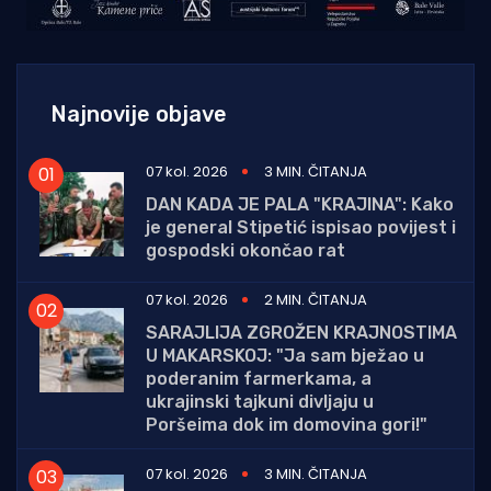
Najnovije objave
07 kol. 2026
3 MIN. ČITANJA
DAN KADA JE PALA "KRAJINA": Kako
je general Stipetić ispisao povijest i
gospodski okončao rat
07 kol. 2026
2 MIN. ČITANJA
SARAJLIJA ZGROŽEN KRAJNOSTIMA
U MAKARSKOJ: "Ja sam bježao u
poderanim farmerkama, a
ukrajinski tajkuni divljaju u
Poršeima dok im domovina gori!"
07 kol. 2026
3 MIN. ČITANJA