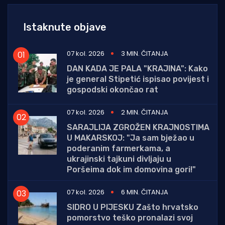
Istaknute objave
07 kol. 2026
3 MIN. ČITANJA
DAN KADA JE PALA "KRAJINA": Kako
je general Stipetić ispisao povijest i
gospodski okončao rat
07 kol. 2026
2 MIN. ČITANJA
SARAJLIJA ZGROŽEN KRAJNOSTIMA
U MAKARSKOJ: "Ja sam bježao u
poderanim farmerkama, a
ukrajinski tajkuni divljaju u
Poršeima dok im domovina gori!"
07 kol. 2026
6 MIN. ČITANJA
SIDRO U PIJESKU Zašto hrvatsko
pomorstvo teško pronalazi svoj