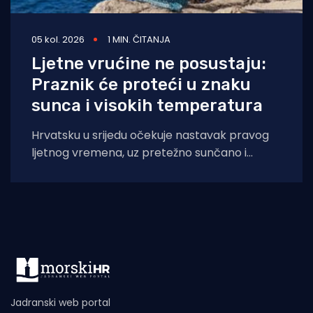
05 kol. 2026
1 MIN. ČITANJA
Ljetne vrućine ne posustaju:
Praznik će proteći u znaku
sunca i visokih temperatura
Hrvatsku u srijedu očekuje nastavak pravog
ljetnog vremena, uz pretežno sunčano i
iznimno vruće vrijeme diljem zemlje, napose
na Jadranu
Jadranski web portal