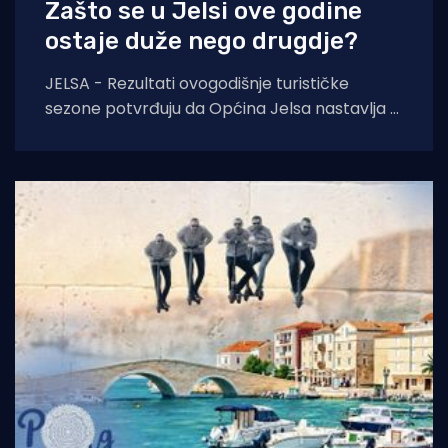
Zašto se u Jelsi ove godine
ostaje duže nego drugdje?
JELSA - Rezultati ovogodišnje turističke
sezone potvrđuju da Općina Jelsa nastavlja u
pozitivnom smjeru. Do 1. kolovoza ostvarili
smo 255.585