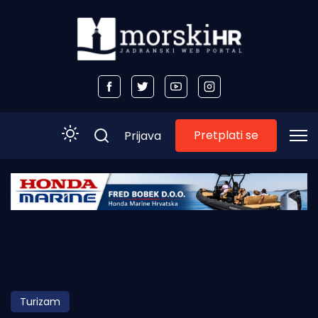
Pretplati se
Prijava
Početna
Morski plus
Morski TV
Obala
Turizam
Otoci