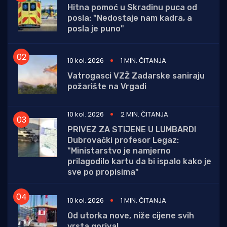
Hitna pomoć u Skradinu puca od
posla: "Nedostaje nam kadra, a
posla je puno"
10 kol. 2026
1 MIN. ČITANJA
Vatrogasci VZŽ Zadarske saniraju
požarište na Vrgadi
10 kol. 2026
2 MIN. ČITANJA
PRIVEZ ZA STIJENE U LUMBARDI
Dubrovački profesor Legaz:
"Ministarstvo je namjerno
prilagodilo kartu da bi ispalo kako je
sve po propisima"
10 kol. 2026
1 MIN. ČITANJA
Od utorka nove, niže cijene svih
vrsta goriva!