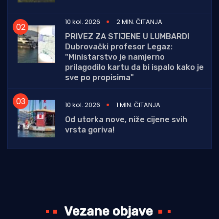
10 kol. 2026
2 MIN. ČITANJA
PRIVEZ ZA STIJENE U LUMBARDI
Dubrovački profesor Legaz:
"Ministarstvo je namjerno
prilagodilo kartu da bi ispalo kako je
sve po propisima"
10 kol. 2026
1 MIN. ČITANJA
Od utorka nove, niže cijene svih
vrsta goriva!
Vezane objave