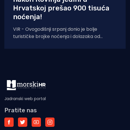
Hrvatskoj prešao 900 tisuća
noćenja!
VIR - Ovogodišnji srpanj donio je bolje
turističke brojke noćenja i dolazaka od
lanjskih: tijekom srpnja na otoku Viru
ostvareno je
Jadranski web portal
Pratite nas