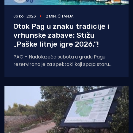
06 kol. 2026
2 MIN. ČITANJA
Otok Pag u znaku tradicije i
vrhunske zabave: Stižu
„Paške litnje igre 2026.”!
PAG – Nadolazeća subota u gradu Pagu
rezervirana je za spektakl koji spaja staru
tradiciju, natjecateljski duh i vrhunski provod.
U