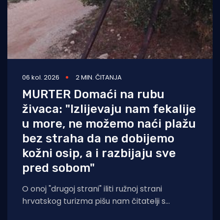
06 kol. 2026
2 MIN. ČITANJA
MURTER Domaći na rubu
živaca: "Izlijevaju nam fekalije
u more, ne možemo naći plažu
bez straha da ne dobijemo
kožni osip, a i razbijaju sve
pred sobom"
O onoj "drugoj strani" iliti ružnoj strani
hrvatskog turizma pišu nam čitatelji s
Murtera koji, kažu, muku muče