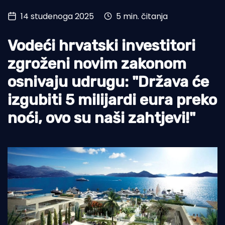
14 studenoga 2025
5 min. čitanja
Turizam i nautika
Pomorstvo
Vodeći hrvatski investitori
Ribolov
zgroženi novim zakonom
osnivaju udrugu: "Država će
Ekologija
izgubiti 5 milijardi eura preko
Tradicija i kultura
noći, ovo su naši zahtjevi!"