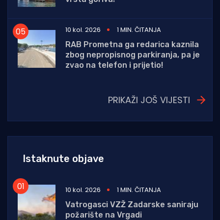
10 kol. 2026
1 MIN. ČITANJA
RAB Prometna ga redarica kaznila
zbog nepropisnog parkiranja, pa je
zvao na telefon i prijetio!
PRIKAŽI JOŠ VIJESTI
Istaknute objave
10 kol. 2026
1 MIN. ČITANJA
Vatrogasci VZŽ Zadarske saniraju
požarište na Vrgadi