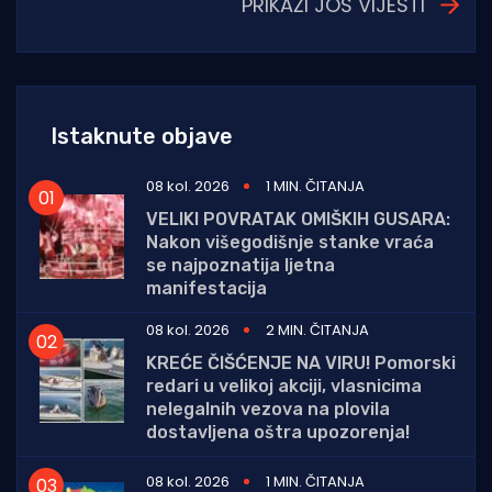
PRIKAŽI JOŠ VIJESTI
Istaknute objave
08 kol. 2026
1 MIN. ČITANJA
VELIKI POVRATAK OMIŠKIH GUSARA:
Nakon višegodišnje stanke vraća
se najpoznatija ljetna
manifestacija
08 kol. 2026
2 MIN. ČITANJA
KREĆE ČIŠĆENJE NA VIRU! Pomorski
redari u velikoj akciji, vlasnicima
nelegalnih vezova na plovila
dostavljena oštra upozorenja!
08 kol. 2026
1 MIN. ČITANJA