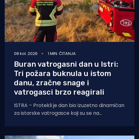
08 kol. 2026
1 MIN. ČITANJA
Buran vatrogasni dan u Istri:
Tri požara buknula u istom
danu, zračne snage i
vatrogasci brzo reagirali
ISTRA – Protekli je dan bio izuzetno dinamičan
za istarske vatrogasce koji su se na
otvorenom prostoru borili s tri požara,