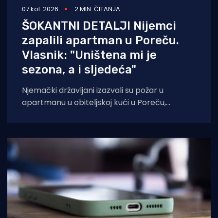
07 kol. 2026
2 MIN. ČITANJA
ŠOKANTNI DETALJI Nijemci
zapalili apartman u Poreču.
Vlasnik: "Uništena mi je
sezona, a i sljedeća"
Njemački državljani izazvali su požar u
apartmanu u obiteljskoj kući u Poreču,
pokazao je policijski očevid. U vatri je uništen