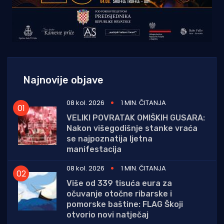
Najnovije objave
08 kol. 2026
1 MIN. ČITANJA
VELIKI POVRATAK OMIŠKIH GUSARA:
Nakon višegodišnje stanke vraća
se najpoznatija ljetna
manifestacija
08 kol. 2026
1 MIN. ČITANJA
Više od 339 tisuća eura za
očuvanje otočne ribarske i
pomorske baštine: FLAG Škoji
otvorio novi natječaj