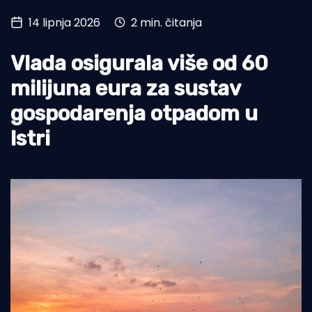
14 lipnja 2026
2 min. čitanja
Turizam i nautika
Pomorstvo
Vlada osigurala više od 60
Ribolov
milijuna eura za sustav
gospodarenja otpadom u
Ekologija
Istri
Tradicija i kultura