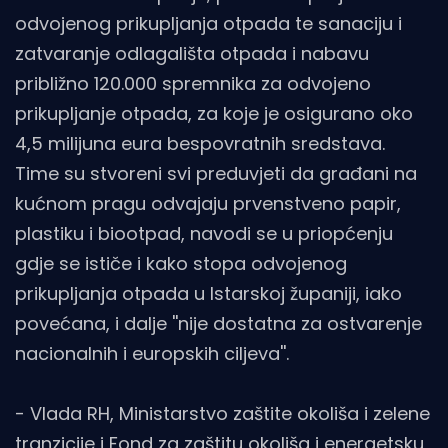
odvojenog prikupljanja otpada te sanaciju i
zatvaranje odlagališta otpada i nabavu
približno 120.000 spremnika za odvojeno
prikupljanje otpada, za koje je osigurano oko
4,5 milijuna eura bespovratnih sredstava.
Time su stvoreni svi preduvjeti da građani na
kućnom pragu odvajaju prvenstveno papir,
plastiku i biootpad, navodi se u priopćenju
gdje se ističe i kako stopa odvojenog
prikupljanja otpada u Istarskoj županiji, iako
povećana, i dalje ''nije dostatna za ostvarenje
nacionalnih i europskih ciljeva''.
- Vlada RH, Ministarstvo zaštite okoliša i zelene
tranzicije i Fond za zaštitu okoliša i energetsku