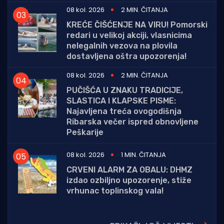
08 kol. 2026
2 MIN. ČITANJA
KREĆE ČIŠĆENJE NA VIRU! Pomorski
redari u velikoj akciji, vlasnicima
nelegalnih vezova na plovila
dostavljena oštra upozorenja!
08 kol. 2026
2 MIN. ČITANJA
PUČIŠĆA U ZNAKU TRADICIJE,
SLASTICA I KLAPSKE PISME:
Najavljena treća ovogodišnja
Ribarska večer ispred obnovljene
Peškarije
08 kol. 2026
1 MIN. ČITANJA
CRVENI ALARM ZA OBALU: DHMZ
izdao ozbiljno upozorenje, stiže
vrhunac toplinskog vala!