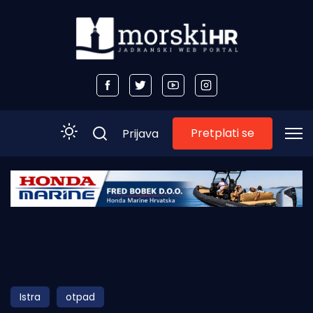
Pretplati se
Prijava
Početna
Morski plus
Morski TV
Obala
Istra
otpad
Otoci