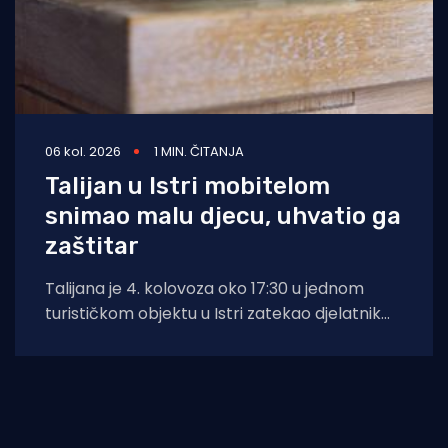
06 kol. 2026
1 MIN. ČITANJA
Talijan u Istri mobitelom
snimao malu djecu, uhvatio ga
zaštitar
Talijana je 4. kolovoza oko 17:30 u jednom
turističkom objektu u Istri zatekao djelatnik
zaštitarske tvrtke dok je mobitelom