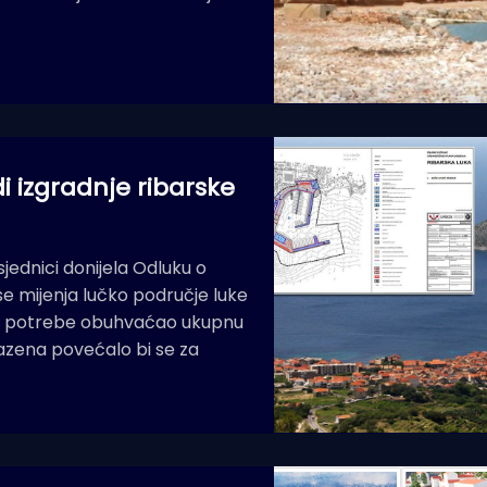
i izgradnje ribarske
jednici donijela Odluku o
se mijenja lučko područje luke
ske potrebe obuhvaćao ukupnu
bazena povećalo bi se za