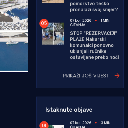
pomorstvo teško
pronalazi svoj smjer?
07 kol. 2026
1 MIN.
ČITANJA
STOP "REZERVACIJI"
PLAŽE Makarski
komunalci ponovno
uklanjali ručnike
ostavljene preko noći
PRIKAŽI JOŠ VIJESTI
Istaknute objave
07 kol. 2026
3 MIN.
ČITANJA