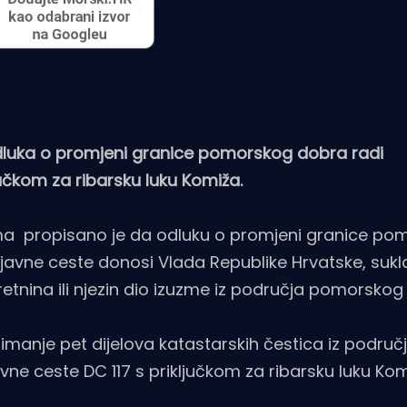
Odluka o promjeni granice pomorskog dobra radi
jučkom za ribarsku luku Komiža.
ma propisano je da odluku o promjeni granice po
a javne ceste donosi Vlada Republike Hrvatske, suk
retnina ili njezin dio izuzme iz područja pomorskog
manje pet dijelova katastarskih čestica iz područ
vne ceste DC 117 s priključkom za ribarsku luku Kom