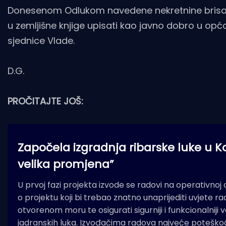
Donesenom Odlukom navedene nekretnine brisat
u zemljišne knjige upisati kao javno dobro u općoj
sjednice Vlade.
D.G.
PROČITAJTE JOŠ:
Započela izgradnja ribarske luke u Komi
velika promjena”
U prvoj fazi projekta izvode se radovi na operativnoj ob
o projektu koji bi trebao znatno unaprijediti uvjete r
otvorenom moru te osigurati sigurniji i funkcionalniji ve
jadranskih luka. Izvođačima radova najveće poteškoć