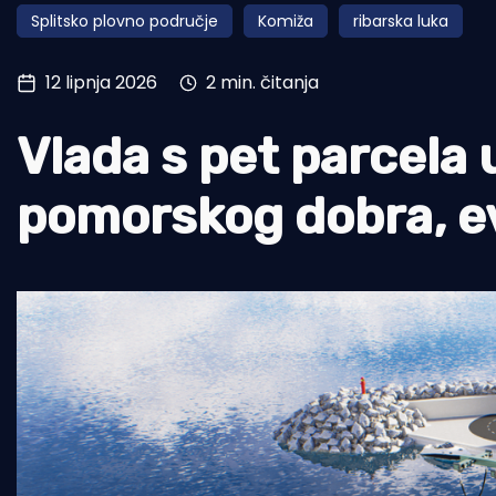
Splitsko plovno područje
Komiža
ribarska luka
Pomorstvo
Ribolov
12 lipnja 2026
2 min. čitanja
Ekologija
Vlada s pet parcela 
Tradicija i kultura
pomorskog dobra, ev