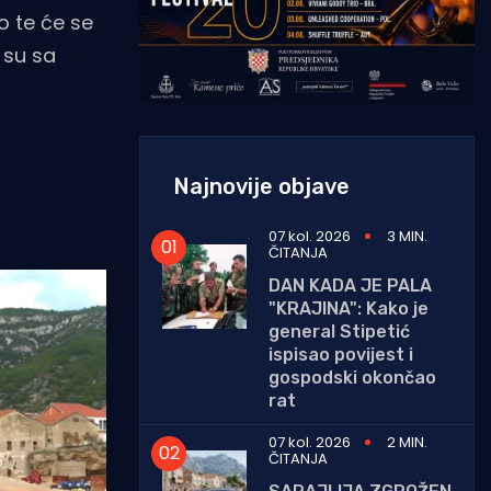
 te će se
 su sa
Najnovije objave
07 kol. 2026
3 MIN.
ČITANJA
DAN KADA JE PALA
"KRAJINA": Kako je
general Stipetić
ispisao povijest i
gospodski okončao
rat
07 kol. 2026
2 MIN.
ČITANJA