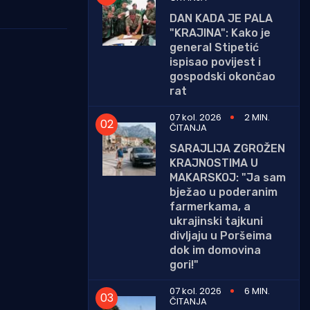
DAN KADA JE PALA
"KRAJINA": Kako je
general Stipetić
ispisao povijest i
gospodski okončao
rat
07 kol. 2026
2 MIN.
ČITANJA
SARAJLIJA ZGROŽEN
KRAJNOSTIMA U
MAKARSKOJ: "Ja sam
bježao u poderanim
farmerkama, a
ukrajinski tajkuni
divljaju u Poršeima
dok im domovina
gori!"
07 kol. 2026
6 MIN.
ČITANJA