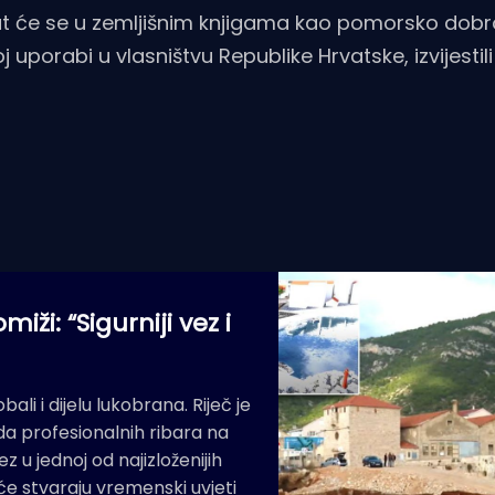
 će se u zemljišnim knjigama kao pomorsko dobro
 uporabi u vlasništvu Republike Hrvatske, izvijestili
ži: “Sigurniji vez i
ali i dijelu lukobrana. Riječ je
ada profesionalnih ribara na
z u jednoj od najizloženijih
e stvaraju vremenski uvjeti