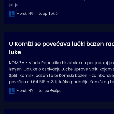
jer je
Morski HR
Josip Tokić
U Komiži se povećava lučki bazen rad
luke
KOMIŽA - Vlada Republike Hrvatske na posljednjoj je s
izmjeni Odluke o osnivanju Lučke uprave Split, kojom 
Split, Komiški bazen te bi Komiški bazen – za ribar
površinu od 64.515 m2, tj. lučko područje Komiškog 
Morski HR
Jurica Gašpar