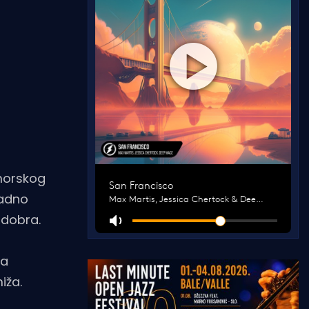
morskog
ladno
 dobra.
ja
iža.