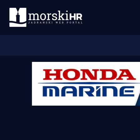
Početna
Morski plus
Morski TV
Obala
Otoci
Turizam i nautika