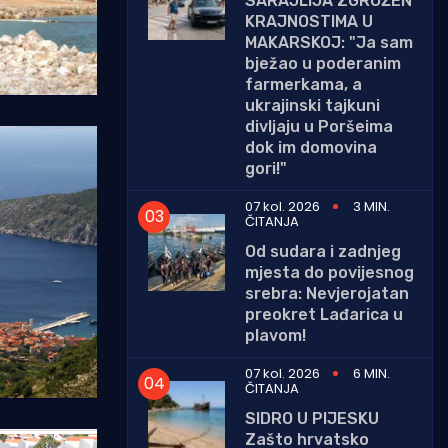
SARAJLIJA ZGROŽEN
KRAJNOSTIMA U
MAKARSKOJ: "Ja sam
bježao u poderanim
farmerkama, a
ukrajinski tajkuni
divljaju u Poršeima
dok im domovina
gori!"
07 kol. 2026
3 MIN.
ČITANJA
Od sudara i zadnjeg
mjesta do povijesnog
srebra: Nevjerojatan
preokret Lađarica u
plavom!
07 kol. 2026
6 MIN.
ČITANJA
SIDRO U PIJESKU
Zašto hrvatsko