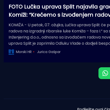
FOTO Lučka uprava Split najavila gra
Komiži: “Krećemo s izvođenjem radov
KOMIŽA - U petak, 07. ožujka, Lučka uprava Split će 
radova na izgradnji ribarske luke Komiža – faza I.“ 
Inženjering d.o.o., odnosno sa izvođačem radova nove
uprava Split je zaprimila Odluku Vlade o dodjeli besp
Morski HR
Jurica Gašpar
Podijelite ovaj čl