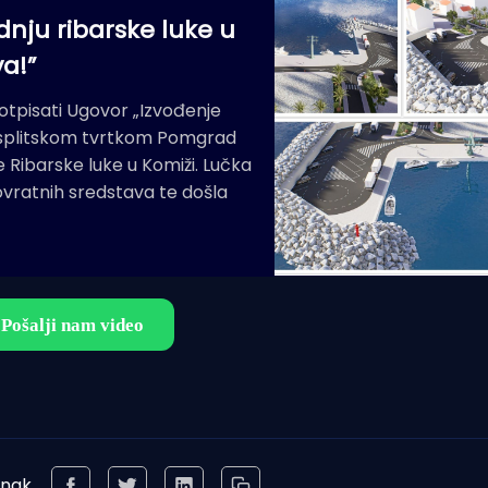
dnju ribarske luke u
a!”
potpisati Ugovor „Izvođenje
sa splitskom tvrtkom Pomgrad
 Ribarske luke u Komiži. Lučka
ovratnih sredstava te došla
anak