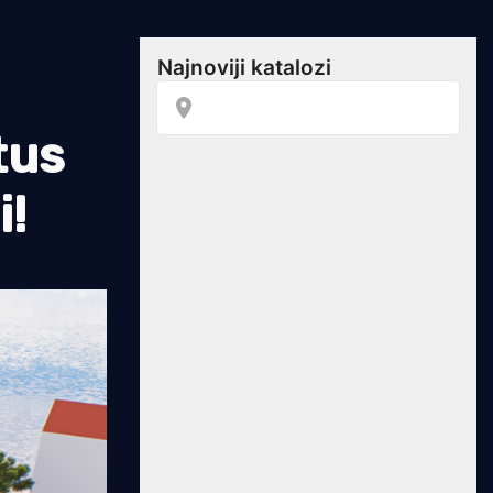
tus
i!