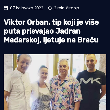
07 kolovoza 2022
2 min. čitanja
Turizam i nautika
Pomorstvo
Viktor Orban, tip koji je više
Ribolov
puta prisvajao Jadran
Mađarskoj, ljetuje na Braču
Ekologija
Tradicija i kultura