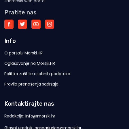
Jadranski web portal
Pratite nas
Info
O portalu Morski.HR
Oglašavanje na Morski.HR
Politika zaštite osobnih podataka
Pravila prenošenja sadržaja
Kontaktirajte nas
Redakcija:
info@morski.hr
Glavni urednik:
gasparjurica@morski.hr