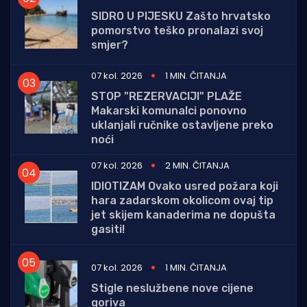
SIDRO U PIJESKU Zašto hrvatsko
pomorstvo teško pronalazi svoj
smjer?
07 kol. 2026
1 MIN. ČITANJA
STOP "REZERVACIJI" PLAŽE
Makarski komunalci ponovno
uklanjali ručnike ostavljene preko
noći
07 kol. 2026
2 MIN. ČITANJA
IDIOTIZAM Ovako usred požara koji
hara zadarskom okolicom ovaj tip
jet skijem kanaderima ne dopušta
gasiti!
07 kol. 2026
1 MIN. ČITANJA
Stigle neslužbene nove cijene
goriva