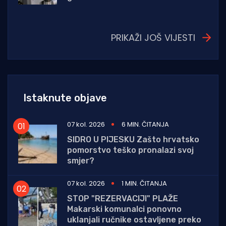
PRIKAŽI JOŠ VIJESTI
Istaknute objave
07 kol. 2026
6 MIN. ČITANJA
SIDRO U PIJESKU Zašto hrvatsko
pomorstvo teško pronalazi svoj
smjer?
07 kol. 2026
1 MIN. ČITANJA
STOP "REZERVACIJI" PLAŽE
Makarski komunalci ponovno
uklanjali ručnike ostavljene preko