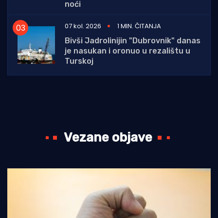
noći
07 kol. 2026
1 MIN. ČITANJA
Bivši Jadrolinijin "Dubrovnik" danas
je nasukan i oronuo u rezalištu u
Turskoj
Vezane objave