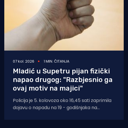
07 kol. 2026
1 MIN. ČITANJA
Mladić u Supetru pijan fizički
napao drugog: "Razbjesnio ga
ovaj motiv na majici"
Policija je 5. kolovoza oko 16,45 sati zaprimila
dojavu o napadu na 19 - godišnjaka na
području Supetra. Prema do