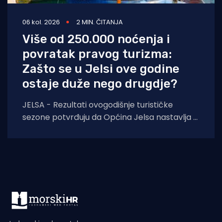
06 kol. 2026
2 MIN. ČITANJA
Više od 250.000 noćenja i
povratak pravog turizma:
Zašto se u Jelsi ove godine
ostaje duže nego drugdje?
JELSA - Rezultati ovogodišnje turističke
sezone potvrđuju da Općina Jelsa nastavlja u
pozitivnom smjeru. Do 1. kolovoza ostvarili
smo 255.585