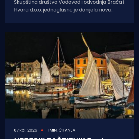
Skupština društva Vodovod i odvodnja Brača i
Hvara d.o.o. jednoglasno je donijela novu
Odluku o cijeni vodnih usluga
07 kol. 2026
1 MIN. ČITANJA