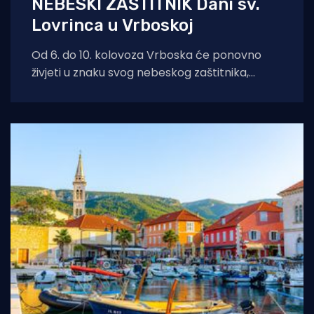
NEBESKI ZAŠTITNIK Dani sv.
Lovrinca u Vrboskoj
Od 6. do 10. kolovoza Vrboska će ponovno
živjeti u znaku svog nebeskog zaštitnika,
svetog Lovre. Dani sv. Lovre donose