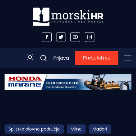
Pretplati se
Prijava
Početna
Morski plus
Morski TV
Obala
Splitsko plovno područje
Milna
Mađari
Otoci