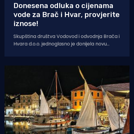
Donesena odluka o cijenama
vode za Brač i Hvar, provjerite
iznose!
Skupština društva Vodovod i odvodnja Brača i
Hvara d.o.o. jednoglasno je donijela novu
Odluku o cijeni vodnih usluga