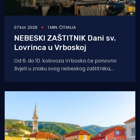
07 kol. 2026
1 MIN. ČITANJA
NEBESKI ZAŠTITNIK Dani sv.
Lovrinca u Vrboskoj
Od 6. do 10. kolovoza Vrboska će ponovno
živjeti u znaku svog nebeskog zaštitnika,
svetog Lovre. Dani sv. Lovre donose