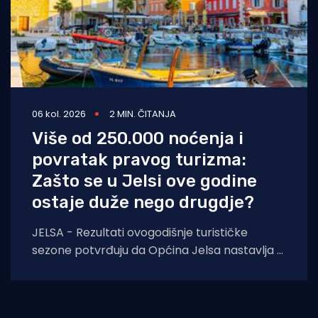
06 kol. 2026
2 MIN. ČITANJA
Više od 250.000 noćenja i
povratak pravog turizma:
Zašto se u Jelsi ove godine
ostaje duže nego drugdje?
JELSA - Rezultati ovogodišnje turističke
sezone potvrđuju da Općina Jelsa nastavlja u
pozitivnom smjeru. Do 1. kolovoza ostvarili
smo 255.585