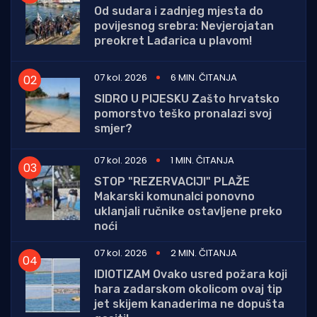
Od sudara i zadnjeg mjesta do
povijesnog srebra: Nevjerojatan
preokret Lađarica u plavom!
07 kol. 2026
6 MIN. ČITANJA
SIDRO U PIJESKU Zašto hrvatsko
pomorstvo teško pronalazi svoj
smjer?
07 kol. 2026
1 MIN. ČITANJA
STOP "REZERVACIJI" PLAŽE
Makarski komunalci ponovno
uklanjali ručnike ostavljene preko
noći
07 kol. 2026
2 MIN. ČITANJA
IDIOTIZAM Ovako usred požara koji
hara zadarskom okolicom ovaj tip
jet skijem kanaderima ne dopušta