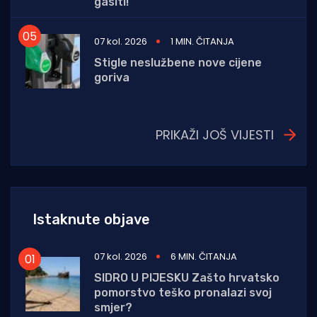
gasiti!
07 kol. 2026
1 MIN. ČITANJA
Stigle neslužbene nove cijene
goriva
PRIKAŽI JOŠ VIJESTI
Istaknute objave
07 kol. 2026
6 MIN. ČITANJA
SIDRO U PIJESKU Zašto hrvatsko
pomorstvo teško pronalazi svoj
smjer?