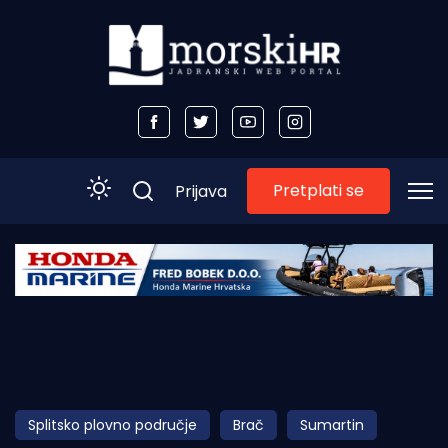
Pretplati se
Prijava
Početna
Morski plus
Morski TV
Obala
Splitsko plovno područje
Brač
Sumartin
Otoci