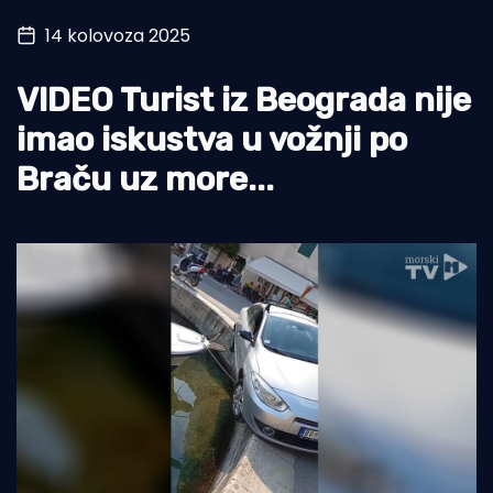
14 kolovoza 2025
Turizam i nautika
Pomorstvo
VIDEO Turist iz Beograda nije
Ribolov
imao iskustva u vožnji po
Braču uz more...
Ekologija
Tradicija i kultura