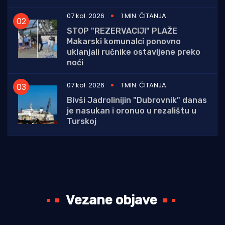
07 kol. 2026
1 MIN. ČITANJA
STOP "REZERVACIJI" PLAŽE
Makarski komunalci ponovno
uklanjali ručnike ostavljene preko
noći
07 kol. 2026
1 MIN. ČITANJA
Bivši Jadrolinijin "Dubrovnik" danas
je nasukan i oronuo u rezalištu u
Turskoj
Vezane objave