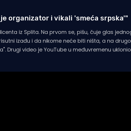
o je organizator i vikali 'smeća srpska'"
icenta iz Splita. Na prvom se, pišu, čuje glas jedn
risutni izađu i da nikome neće biti ništa, a na dru
ka". Drugi video je YouTube u međuvremenu uklonio