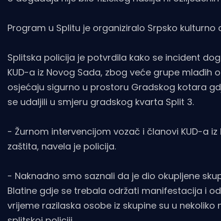
Program u Splitu je organiziralo Srpsko kulturno 
Splitska policija je potvrdila kako se incident do
KUD-a iz Novog Sada, zbog veće grupe mlađih oso
osjećaju sigurno u prostoru Gradskog kotara gdje 
se udaljili u smjeru gradskog kvarta Split 3.
- Žurnom intervencijom vozač i članovi KUD-a iz 
zaštita, navela je policija.
- Naknadno smo saznali da je dio okupljene sk
Blatine gdje se trebala održati manifestacija i od po
vrijeme razilaska osobe iz skupine su u nekoliko n
splitskoj policiji.