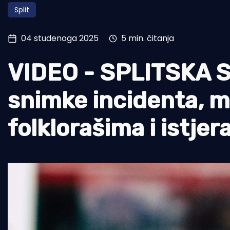
Split
Pomorstvo
Ribolov
04 studenoga 2025
5 min. čitanja
Ekologija
VIDEO - SPLITSKA 
Tradicija i kultura
snimke incidenta, m
folklorašima i istjera