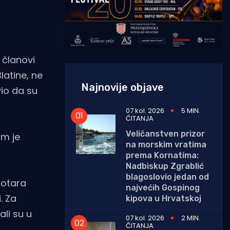
 članovi
latine, ne
Najnovije objave
vio da su
07 kol. 2026
5 MIN.
ČITANJA
Veličanstven prizor
im je
na morskim vratima
prema Kornatima:
Nadbiskup Zgrablić
blagoslovio jedan od
kotara
najvećih Gospinog
. Za
kipova u Hrvatskoj
ali su u
07 kol. 2026
2 MIN.
ČITANJA