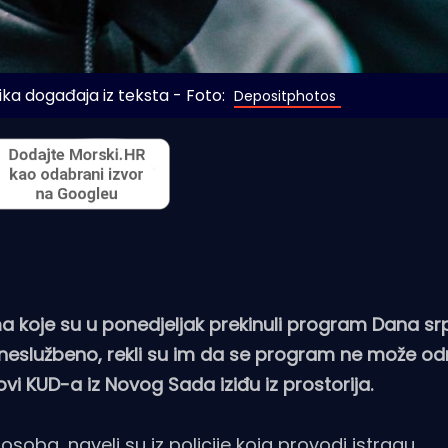
slika događaja iz teksta - Foto: 
Depositphotos
a koje su u ponedjeljak prekinuli program Dana sr
 neslužbeno, rekli su im da se program ne može odr
vi KUD-a iz Novog Sada iziđu iz prostorija.
 osoba, naveli su iz policije koja provodi istragu.