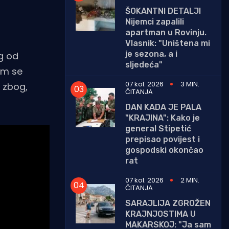
ŠOKANTNI DETALJI
Nijemci zapalili
apartman u Rovinju.
Vlasnik: "Uništena mi
je sezona, a i
og od
sljedeća"
gom se
07 kol. 2026
3 MIN.
 zbog,
ČITANJA
DAN KADA JE PALA
"KRAJINA": Kako je
general Stipetić
prepisao povijest i
gospodski okončao
rat
07 kol. 2026
2 MIN.
ČITANJA
SARAJLIJA ZGROŽEN
KRAJNJOSTIMA U
MAKARSKOJ: "Ja sam