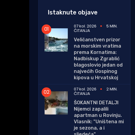
Istaknute objave
07 kol. 2026
5 MIN.
ČITANJA
Veličanstven prizor
na morskim vratima
prema Kornatima:
Nadbiskup Zgrablić
blagoslovio jedan od
najvećih Gospinog
kipova u Hrvatskoj
07 kol. 2026
2 MIN.
ČITANJA
ŠOKANTNI DETALJI
Nijemci zapalili
apartman u Rovinju.
Vlasnik: "Uništena mi
je sezona, a i
sljedeća"