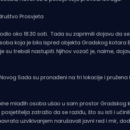
društvo Prosvjeta
godio oko 18.30 sati. Tada su zaprimili dojavu da se
ba koja je bila ispred objekta Gradskog kotara B
su trebali nastupiti. Njihov vozač je, naime, doja
Novog Sada su pronađeni na tri lokacije i pružena 
upine mlađih osoba ušao u sam prostor Gradskog 
sjetitelja zatražio da se raziđu, što su isti i učinili
avrata uzvikivanjem narušavali javni red i mir, dod