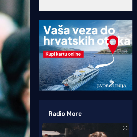
Radio More