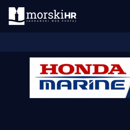
Početna
Morski plus
Morski TV
Obala
Otoci
Turizam i nautika