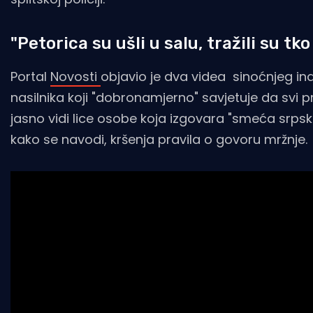
"Petorica su ušli u salu, tražili su tk
Portal
Novosti
objavio je dva videa sinoćnjeg ind
nasilnika koji "dobronamjerno" savjetuje da svi p
jasno vidi lice osobe koja izgovara "smeća srps
kako se navodi, kršenja pravila o govoru mržnje.