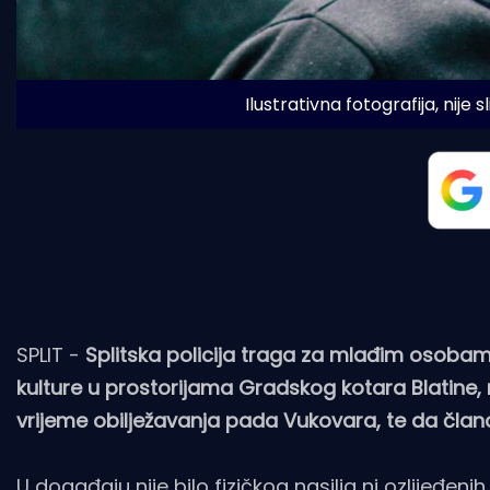
 Ilustrativna fotografija, nije 
SPLIT -
Splitska policija traga za mlađim osobam
kulture u prostorijama Gradskog kotara Blatine,
vrijeme obilježavanja pada Vukovara, te da člano
U događaju nije bilo fizičkog nasilja ni ozlijeđenih