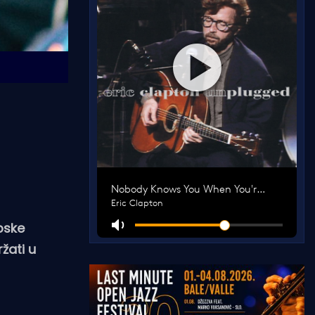
pske
žati u