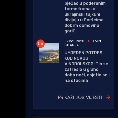
bježao u poderanim
farmerkama, a
ukrajinski tajkuni
divljaju u Poršeima
dok im domovina
gori!"
07 kol. 2026
1 MIN.
ČITANJA
UMJEREN POTRES
KOD NOVOG
VINODOLSKOG: Tlo se
zatreslo u gluho
doba noći, osjetio se i
na otocima
PRIKAŽI JOŠ VIJESTI