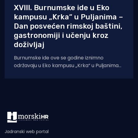
XVIII. Burnumske ide u Eko
kampusu „Krka“ u Puljanima –
Dan posvećen rimskoj baštini,
gastronomiji i učenju kroz
doživljaj
Burnumske ide ove se godine iznimno
održavaju u Eko kampusu „Krka“ u Puljanima
zbog konzervatorskih radova na dosadašnjoj
lokaciji, rimskom
Jadranski web portal