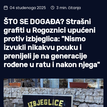
04 studenoga 2025
3 min. čitanja
Turizam i nautika
Pomorstvo
ŠTO SE DOGAĐA? Strašni
Ribolov
grafiti u Rogoznici upućeni
protiv izbjeglica: "Nismo
Ekologija
izvukli nikakvu pouku i
Tradicija i kultura
prenijeli je na generacije
rođene u ratu i nakon njega"