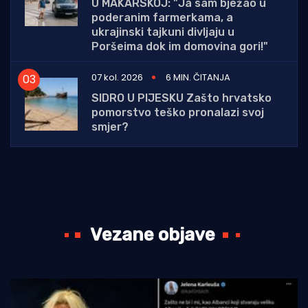
U MAKARSKOJ: "Ja sam bježao u
poderanim farmerkama, a
ukrajinski tajkuni divljaju u
Poršeima dok im domovina gori!"
07 kol. 2026
6 MIN. ČITANJA
SIDRO U PIJESKU Zašto hrvatsko
pomorstvo teško pronalazi svoj
smjer?
Vezane objave