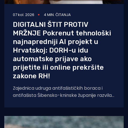
07 kol. 2026
4 MIN. ČITANJA
DIGITALNI ŠTIT PROTIV
MRŽNJE Pokrenut tehnološki
najnapredniji AI projekt u
Hrvatskoj: DORH-u idu
automatske prijave ako
prijetite ili online prekršite
zakone RH!
Zajednica udruga antifašističkih boraca i
antifašista Šibensko-kninske županije razvila
je sustav temeljen na umjetnoj inteligenciji koji
će kontinuirano pratiti,