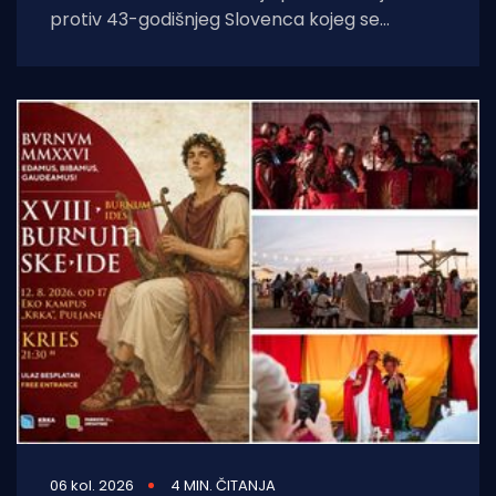
protiv 43-godišnjeg Slovenca kojeg se
sumnjiči da je opuškom cigarete izazvao
požar. Incident se dogodio
06 kol. 2026
4 MIN. ČITANJA