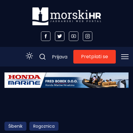
Pretplati se
Prijava
Početna
Morski plus
Morski TV
Obala
Šibenik
Rogoznica
Otoci