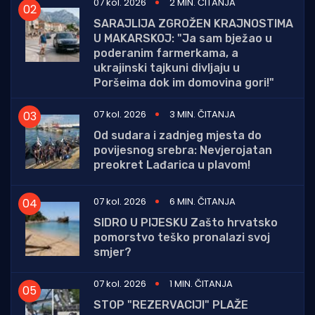
07 kol. 2026
2 MIN. ČITANJA
SARAJLIJA ZGROŽEN KRAJNOSTIMA
U MAKARSKOJ: "Ja sam bježao u
poderanim farmerkama, a
ukrajinski tajkuni divljaju u
Poršeima dok im domovina gori!"
07 kol. 2026
3 MIN. ČITANJA
Od sudara i zadnjeg mjesta do
povijesnog srebra: Nevjerojatan
preokret Lađarica u plavom!
07 kol. 2026
6 MIN. ČITANJA
SIDRO U PIJESKU Zašto hrvatsko
pomorstvo teško pronalazi svoj
smjer?
07 kol. 2026
1 MIN. ČITANJA
STOP "REZERVACIJI" PLAŽE