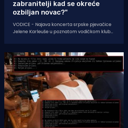
zabranitelji kad se okreće
ozbiljan novac?"
VODICE - Najava koncerta srpske pjevačice
Jelene Karleuše u poznatom vodičkom klubu
"Hacienda" podigla je veliku prašinu na
domaćoj