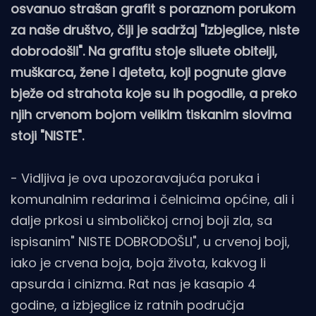
osvanuo strašan grafit s poraznom porukom
za naše društvo, čiji je sadržaj "Izbjeglice, niste
dobrodošli". Na grafitu stoje siluete obitelji,
muškarca, žene i djeteta, koji pognute glave
bježe od strahota koje su ih pogodile, a preko
njih crvenom bojom velikim tiskanim slovima
stoji "NISTE".
- Vidljiva je ova upozoravajuća poruka i
komunalnim redarima i čelnicima općine, ali i
dalje prkosi u simboličkoj crnoj boji zla, sa
ispisanim" NISTE DOBRODOŠLI", u crvenoj boji,
iako je crvena boja, boja života, kakvog li
apsurda i cinizma. Rat nas je kasapio 4
godine, a izbjeglice iz ratnih područja